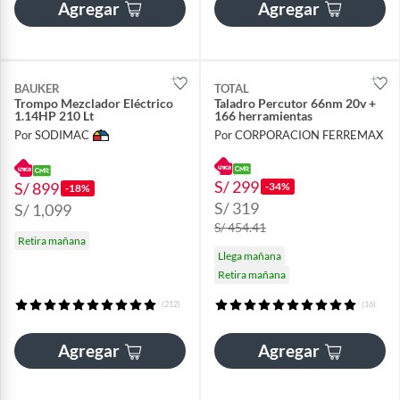
Agregar
Agregar
BAUKER
TOTAL
Trompo Mezclador Eléctrico
Taladro Percutor 66nm 20v +
1.14HP 210 Lt
166 herramientas
Por SODIMAC
Por CORPORACION FERREMAX
S/ 299
S/ 899
-34%
-18%
S/ 319
S/ 1,099
S/ 454.41
Retira mañana
Llega mañana
Retira mañana
(212)
(16)
Agregar
Agregar