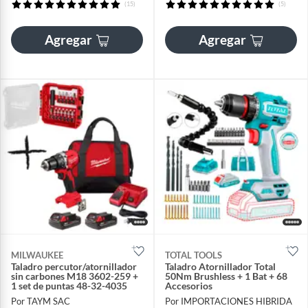
(15)
(5)
Agregar
Agregar
MILWAUKEE
TOTAL TOOLS
Taladro percutor/atornillador
Taladro Atornillador Total
sin carbones M18 3602-259 +
50Nm Brushless + 1 Bat + 68
1 set de puntas 48-32-4035
Accesorios
Por TAYM SAC
Por IMPORTACIONES HIBRIDA