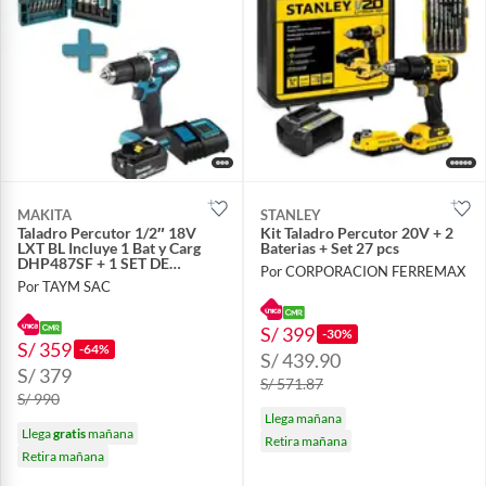
MAKITA
STANLEY
Taladro Percutor 1/2″ 18V
Kit Taladro Percutor 20V + 2
LXT BL Incluye 1 Bat y Carg
Baterias + Set 27 pcs
DHP487SF + 1 SET DE
Por CORPORACION FERREMAX
ACCESORIOS
Por TAYM SAC
S/ 399
-30%
S/ 359
-64%
S/ 439.90
S/ 379
S/ 571.87
S/ 990
Llega mañana
Llega
gratis
mañana
Retira mañana
Retira mañana