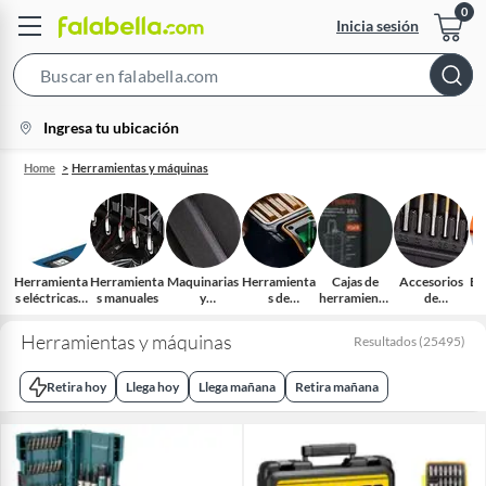
Inicia sesión
Search
Bar
location-
Ingresa tu ubicación
icon
Home
Herramientas y máquinas
Herramienta
Herramienta
Maquinarias
Herramienta
Cajas de
Accesorios
Eq
s eléctricas e
s manuales
y
s de
herramienta
de
o
inalámbricas
complement
medición y
s y
Herramienta
os
trazado
organizador
s eléctricas
Herramientas y máquinas
Resultados
(
25495
)
es
Retira hoy
Llega hoy
Llega mañana
Retira mañana