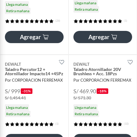
Llega mañana
Llega mañana
Retira mañana
Retira mañana
(26)
(1)
Agregar
Agregar
DEWALT
DEWALT
Taladro Percutor12 +
Taladro Atornillador 20V
Atornillador Impacto14 +45Pz
Brushless + Acc. 18Pzs
Por CORPORACION FERREMAX
Por CORPORACION FERREMAX
S/ 999
S/ 469.90
-31%
-18%
S/ 1,454.41
S/ 571.30
Llega mañana
Llega mañana
Retira mañana
Retira mañana
(1)
(10)