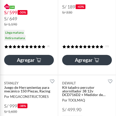
S/ 189
-43%
S/ 599
S/ 330
-50%
S/ 649
S/ 1,190
Llega mañana
Retira mañana
(4)
(11)
Agregar
Agregar
STANLEY
DEWALT
Juego de Herramientas para
Kit taladro percutor
mecánico 150 Piezas, Racing
atornillador 38 12v
DCD716D2 + Medidor de
Por MEGACONSTRUCTORES
Distancia Laser 16m Atomic
Por TOOLMAQ
DW055PL
S/ 999
-38%
S/ 499.90
S/ 1,600