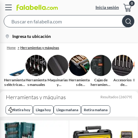
Inicia sesión
Search
Bar
location-
Ingresa tu ubicación
icon
Home
Herramientas y máquinas
Herramienta
Herramienta
Maquinarias
Herramienta
Cajas de
Accesorios
Eq
s eléctricas e
s manuales
y
s de
herramienta
de
o
inalámbricas
complement
medición y
s y
Herramienta
os
trazado
organizador
s eléctricas
Herramientas y máquinas
Resultados
(
26079
)
es
Retira hoy
Llega hoy
Llega mañana
Retira mañana