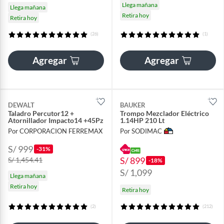
Llega mañana
Llega mañana
Retira hoy
Retira hoy
(26)
(1)
Agregar
Agregar
DEWALT
BAUKER
Taladro Percutor12 +
Trompo Mezclador Eléctrico
Atornillador Impacto14 +45Pz
1.14HP 210 Lt
Por CORPORACION FERREMAX
Por SODIMAC
S/ 999
-31%
S/ 899
S/ 1,454.41
-18%
S/ 1,099
Llega mañana
Retira hoy
Retira hoy
(2)
(212)