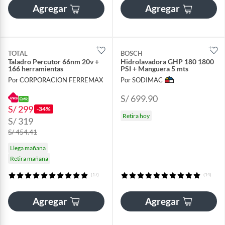
Agregar
Agregar
TOTAL
BOSCH
Taladro Percutor 66nm 20v +
Hidrolavadora GHP 180 1800
166 herramientas
PSI + Manguera 5 mts
Por CORPORACION FERREMAX
Por SODIMAC
S/ 699.90
S/ 299
-34%
Retira hoy
S/ 319
S/ 454.41
Llega mañana
Retira mañana
(17)
(14)
Agregar
Agregar