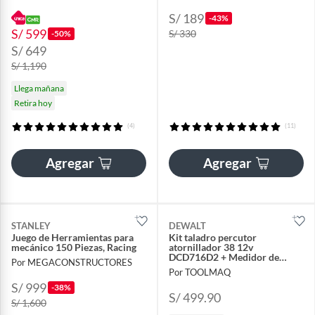
S/ 189
-43%
S/ 599
S/ 330
-50%
S/ 649
S/ 1,190
Llega mañana
Retira hoy
(4)
(11)
Agregar
Agregar
STANLEY
DEWALT
Juego de Herramientas para
Kit taladro percutor
mecánico 150 Piezas, Racing
atornillador 38 12v
DCD716D2 + Medidor de
Por MEGACONSTRUCTORES
Distancia Laser 16m Atomic
Por TOOLMAQ
DW055PL
S/ 999
-38%
S/ 499.90
S/ 1,600