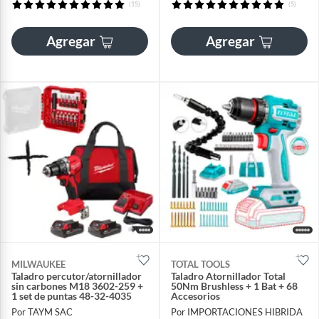
(15)
(5)
Agregar
Agregar
MILWAUKEE
TOTAL TOOLS
Taladro percutor/atornillador
Taladro Atornillador Total
sin carbones M18 3602-259 +
50Nm Brushless + 1 Bat + 68
1 set de puntas 48-32-4035
Accesorios
Por TAYM SAC
Por IMPORTACIONES HIBRIDA