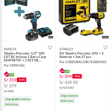
MAKITA
STANLEY
Taladro Percutor 1/2″ 18V
Kit Taladro Percutor 20V + 2
LXT BL Incluye 1 Bat y Carg
Baterias + Set 27 pcs
DHP487SF + 1 SET DE
Por CORPORACION FERREMAX
ACCESORIOS
Por TAYM SAC
S/ 399
-30%
S/ 359
-64%
S/ 439.90
S/ 379
S/ 571.87
S/ 990
Llega mañana
Llega
gratis
mañana
Retira hoy
Retira hoy