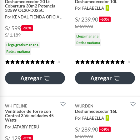
Deshumedecedor 20 Lt
Deshumedecedor 10L
Cobertura 30m2 Potencia
Por FALABELLA
325W OL20-D025C
Por KENDAL TIENDA OFICIAL
S/ 239.90
-60%
S/ 599.90
S/ 599
-50%
S/ 1,189
Llega mañana
Retira mañana
Llega
gratis
mañana
Retira mañana
(3)
(4)
Agregar
Agregar
WHITELINE
WURDEN
Ventilador de Torre con
Deshumedecedor 16L
Control 3 Velocidades 45
Por FALABELLA
Watts
Por JATARIY PERÚ
S/ 289.90
-59%
S/ 699.90
S/ 129
-35%