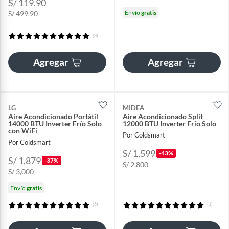
S/ 119.90
Envío
gratis
S/ 499.90
(3)
Agregar
Agregar
LG
MIDEA
Aire Acondicionado Portátil
Aire Acondicionado Split
14000 BTU Inverter Frío Solo
12000 BTU Inverter Frío Solo
con WiFi
Por Coldsmart
Por Coldsmart
S/ 1,599
-43%
S/ 1,879
-37%
S/ 2,800
S/ 3,000
Envío
gratis
(5)
(1)