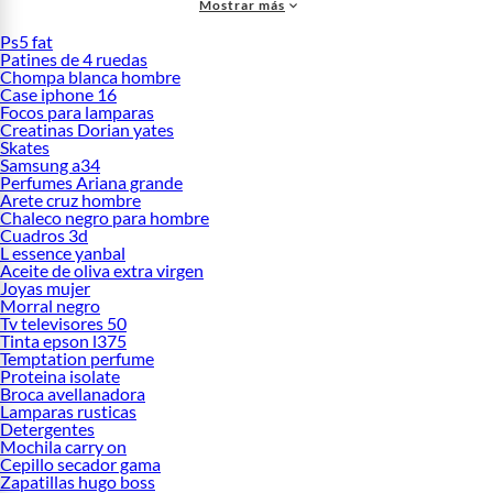
Mostrar más
definición, Computadoras y los mas solicitados Videojuegos, entre otros
productos de tu preferencia.
Ps5 fat
Patines de 4 ruedas
Chompa blanca hombre
Case iphone 16
Focos para lamparas
Creatinas Dorian yates
Skates
Samsung a34
Perfumes Ariana grande
Arete cruz hombre
Chaleco negro para hombre
Cuadros 3d
L essence yanbal
Aceite de oliva extra virgen
Joyas mujer
Morral negro
Tv televisores 50
Tinta epson l375
Temptation perfume
Proteina isolate
Broca avellanadora
Lamparas rusticas
Detergentes
Mochila carry on
Cepillo secador gama
Zapatillas hugo boss