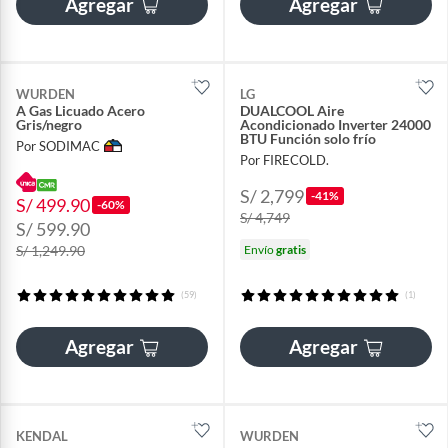
Agregar
Agregar
WURDEN
LG
A Gas Licuado Acero
DUALCOOL Aire
Gris/negro
Acondicionado Inverter 24000
BTU Función solo frío
Por SODIMAC
Por FIRECOLD.
S/ 2,799
-41%
S/ 499.90
-60%
S/ 4,749
S/ 599.90
Envío
gratis
S/ 1,249.90
(59)
(1)
Agregar
Agregar
KENDAL
WURDEN