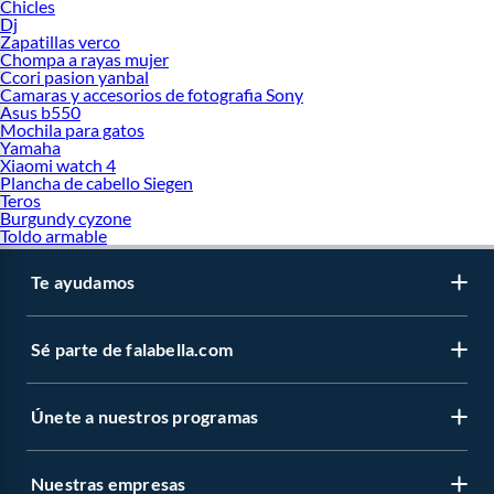
Chicles
Dj
Zapatillas verco
Chompa a rayas mujer
Ccori pasion yanbal
Camaras y accesorios de fotografia Sony
Asus b550
Mochila para gatos
Yamaha
Xiaomi watch 4
Plancha de cabello Siegen
Teros
Burgundy cyzone
Toldo armable
Te ayudamos
Sé parte de falabella.com
Únete a nuestros programas
Nuestras empresas