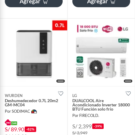
Agregar
Agregar
WURDEN
LG
Deshumedecedor 0.7L 20m2
DUALCOOL Aire
GM-MC04
Acondicionado Inverter 18000
BTU Función solo frío
Por SODIMAC
Por FIRECOLD.
S/ 2,399
-39%
S/ 89.90
-82%
S/ 3,949