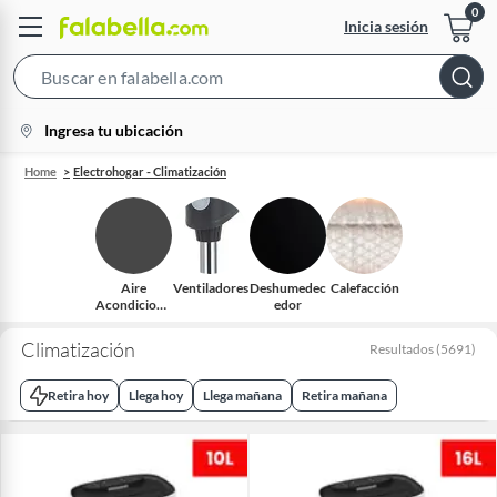
Inicia sesión
Search
Bar
location-
Ingresa tu ubicación
icon
Home
Electrohogar - Climatización
Aire
Ventiladores
Deshumedec
Calefacción
Acondiciona
edor
do
Climatización
Resultados
(
5691
)
Retira hoy
Llega hoy
Llega mañana
Retira mañana