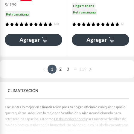
S/ 199
Llega mañana
Retira mañana
Retira mañana
(39)
(2)
Agregar
Agregar
...
1
2
3
119
CLIMATIZACIÓN
Encuentra lo mejor en Climatización para tu hogar, oficina o cualquier espacio
que requieras. Adquiere lo mejor en Ventilación y Aire Acondicionado para
refrescar los espacios, así como
Deshumedecedores
para mantenerlos libre de
malos olores causados por la humedad. No olvides que en Falabella encontraras
lo mejor en tecnología con Celulares de ultima generación, Televisores en alta