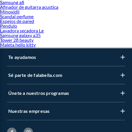
Samsung a8
Afinador de guitarra acustica
Minoxidil
Scandal perfume
Espejos de pared
Pendulo
Lavadora secadora Lg
Samsung galaxy a35
Tower 28 beauty
Maleta hello kitty
Te ayudamos
Sé parte de falabella.com
Únete a nuestros programas
Nuestras empresas