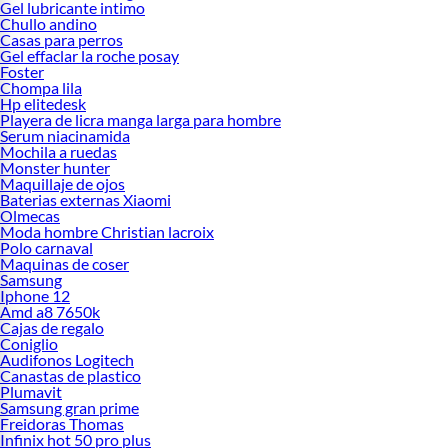
Gel lubricante intimo
Chullo andino
Casas para perros
Gel effaclar la roche posay
Foster
Chompa lila
Hp elitedesk
Playera de licra manga larga para hombre
Serum niacinamida
Mochila a ruedas
Monster hunter
Maquillaje de ojos
Baterias externas Xiaomi
Olmecas
Moda hombre Christian lacroix
Polo carnaval
Maquinas de coser
Samsung
Iphone 12
Amd a8 7650k
Cajas de regalo
Coniglio
Audifonos Logitech
Canastas de plastico
Plumavit
Samsung gran prime
Freidoras Thomas
Infinix hot 50 pro plus