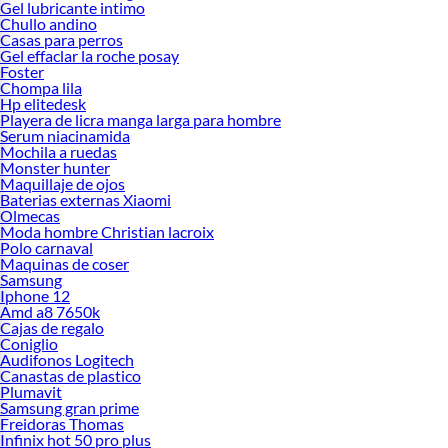
Gel lubricante intimo
Chullo andino
Casas para perros
Gel effaclar la roche posay
Foster
Chompa lila
Hp elitedesk
Playera de licra manga larga para hombre
Serum niacinamida
Mochila a ruedas
Monster hunter
Maquillaje de ojos
Baterias externas Xiaomi
Olmecas
Moda hombre Christian lacroix
Polo carnaval
Maquinas de coser
Samsung
Iphone 12
Amd a8 7650k
Cajas de regalo
Coniglio
Audifonos Logitech
Canastas de plastico
Plumavit
Samsung gran prime
Freidoras Thomas
Infinix hot 50 pro plus