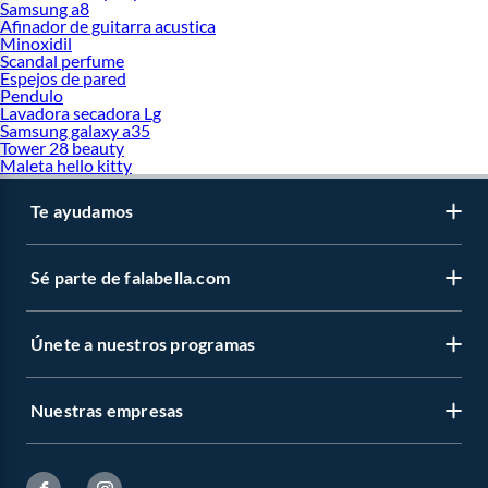
Samsung a8
Afinador de guitarra acustica
Minoxidil
Scandal perfume
Espejos de pared
Pendulo
Lavadora secadora Lg
Samsung galaxy a35
Tower 28 beauty
Maleta hello kitty
Te ayudamos
Sé parte de falabella.com
Únete a nuestros programas
Nuestras empresas