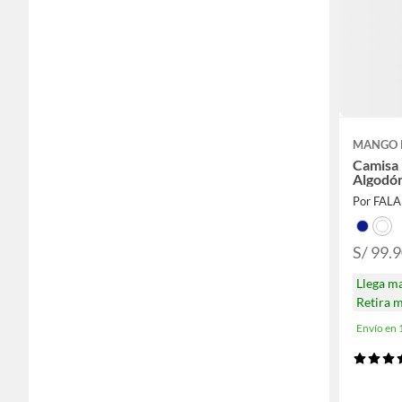
MANGO 
Camisa
Algodó
Por FAL
S/ 99.
Llega m
Retira 
Envío en