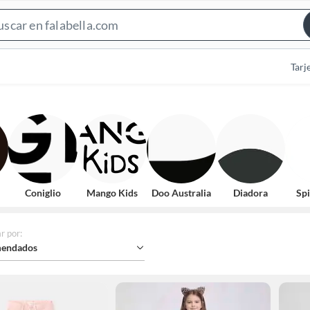
Search
Bar
Tarj
Coniglio
Mango Kids
Doo Australia
Diadora
Sp
r por
:
endados