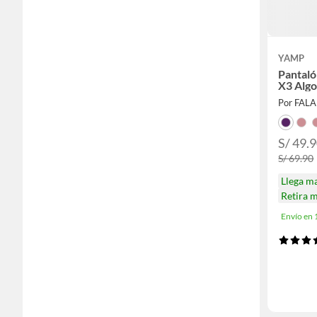
YAMP
Pantaló
X3 Alg
Por FAL
S/ 49.
S/ 69.90
Llega m
Retira 
Envío en