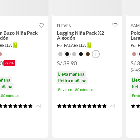
ELEVEN
YAM
n Buzo Niña Pack
Legging Niña Pack X2
Pol
odón
Algodón
Lar
ABELLA
Por FALABELLA
Por 
90
S/ 39.90
S/ 
-29%
S/ 4
Llega mañana
añana
Lle
Retira mañana
mañana
Ret
Envío en 180 minutos
 180 minutos
Enví
(26)
(27)