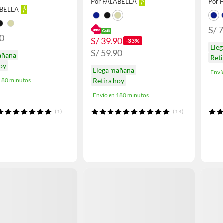
Por FALABELLA
Por 
ABELLA
S/ 
90
S/ 39.90
-33%
Lle
S/ 59.90
añana
Ret
hoy
Llega mañana
Enví
 180 minutos
Retira hoy
Envío en 180 minutos
(1)
(14)