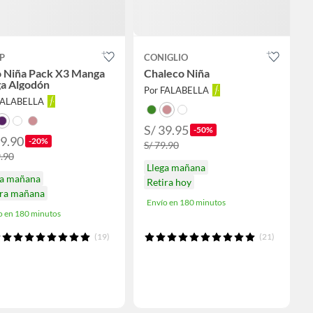
P
CONIGLIO
o Niña Pack X3 Manga
Chaleco Niña
ga Algodón
Por FALABELLA
FALABELLA
S/ 39.95
-50%
39.90
-20%
S/ 79.90
9.90
Llega mañana
ga mañana
Retira hoy
ira mañana
Envío en 180 minutos
o en 180 minutos
(19)
(21)