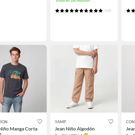
Envío en 180 minutos
(10)
TION
YAMP
CON
Niño Manga Corta
Jean Niño Algodón
Jea
n