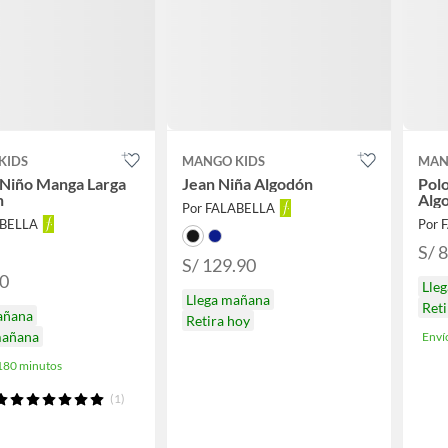
KIDS
MANGO KIDS
MAN
 Niño Manga Larga
Jean Niña Algodón
Pol
n
Alg
Por FALABELLA
ABELLA
Por 
S/ 
S/ 129.90
90
Lle
Llega mañana
Ret
añana
Retira hoy
mañana
Enví
 180 minutos
(1)