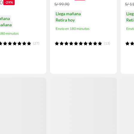
90
-29%
S/ 99.90
S/ 1
Llega mañana
Lle
añana
Retira hoy
Ret
mañana
Envío en 180 minutos
Enví
 180 minutos
(27)
(13)