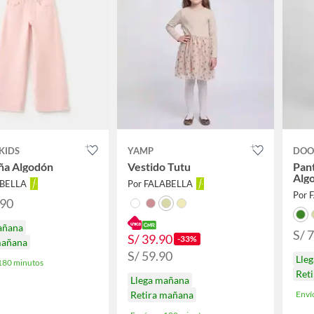
KIDS
YAMP
DOO
ña Algodón
Vestido Tutu
Pan
Alg
ABELLA
Por FALABELLA
Por 
.90
añana
S/ 
S/ 39.90
-33%
mañana
S/ 59.90
Lle
 180 minutos
Reti
Llega mañana
Retira mañana
Enví