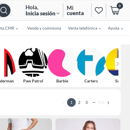
0
Hola
,
Mi
cuenta
Inicia sesión
eta CMR
Vende y comisiona
Venta telefónica
Ayuda
iderman
Paw Patrol
Barbie
Carters
Sonic
...
1
2
3
156