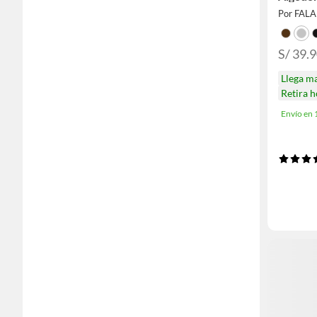
Por FAL
S/ 39.
Llega m
Retira 
Envío en