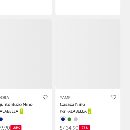
DORA
YAMP
junto Buzo Niño
Casaca Niño
FALABELLA
Por FALABELLA
89.90
S/ 34.90
-25%
-73%