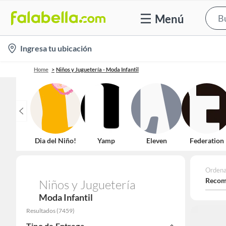
Menú
location-
Ingresa tu ubicación
icon
Home
Niños y Juguetería - Moda Infantil
Dia del Niño!
Yamp
Eleven
Federation
Ordena
Recom
Niños y Juguetería
Moda Infantil
Resultados
(
7459
)
Tipo de Entrega