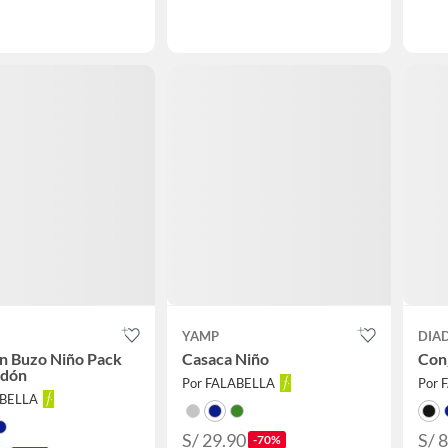
YAMP
DIA
n Buzo Niño Pack
Casaca Niño
Con
odón
Por FALABELLA
Por 
ABELLA
S/ 29.90
S/ 
-70%