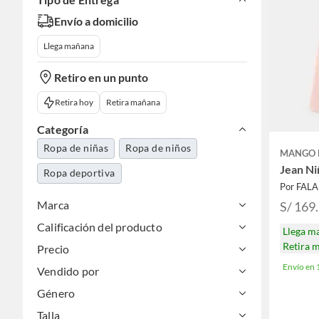
Envío a domicilio
Llega mañana
Retiro en un punto
Retira hoy
Retira mañana
Categoría
Ropa de niñas
Ropa de niños
MANGO 
Jean Ni
Ropa deportiva
Por FAL
Marca
S/ 169
Calificación del producto
Llega m
Retira 
Precio
Envío en
Vendido por
Género
Talla