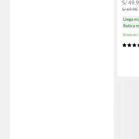
S/ 49.
S/ 69.90
Llega m
Retira 
Envío en