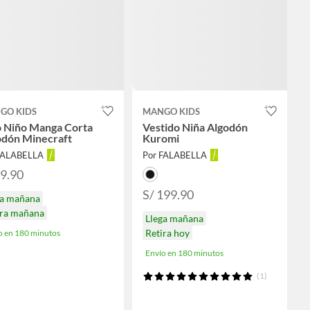
GO KIDS
MANGO KIDS
o Niño Manga Corta
Vestido Niña Algodón
odón Minecraft
Kuromi
FALABELLA
Por FALABELLA
89.90
S/ 199.90
ga mañana
ira mañana
Llega mañana
Retira hoy
o en 180 minutos
Envío en 180 minutos
(1)