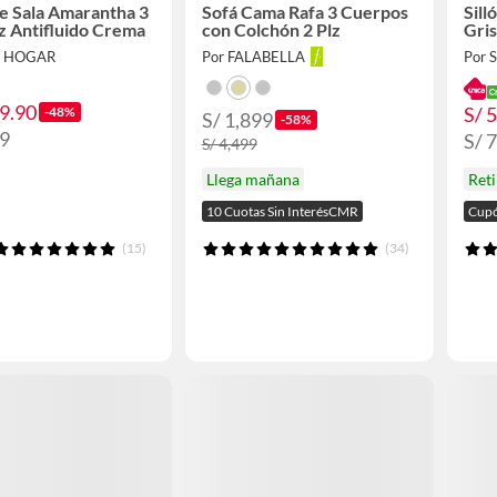
e Sala Amarantha 3
Sofá Cama Rafa 3 Cuerpos
Sill
iz Antifluido Crema
con Colchón 2 Plz
Gris
O HOGAR
Por FALABELLA
Por
89.90
S/ 
-48%
S/ 1,899
-58%
99
S/ 
S/ 4,499
Ret
Llega mañana
Cupó
10 Cuotas Sin InterésCMR
(15)
(34)