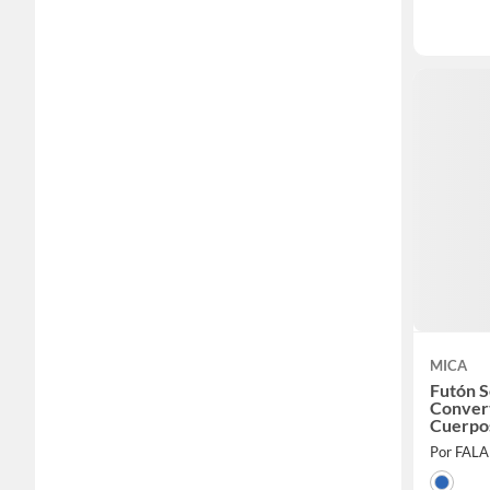
MICA
Futón S
Convert
Cuerpos
Almace
Por FAL