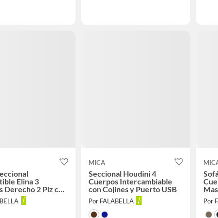
MICA
MIC
eccional
Seccional Houdini 4
Sofá
ible Elina 3
Cuerpos Intercambiable
Cue
 Derecho 2 Plz con
con Cojines y Puerto USB
Mas
namiento
ABELLA
Por FALABELLA
Por 