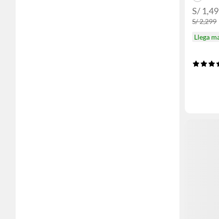
S/ 1,4
S/ 2,299
Llega m