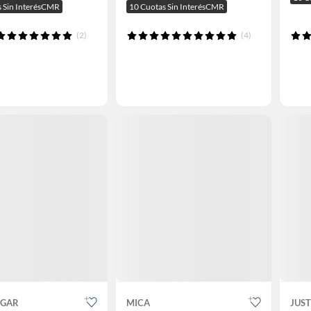
s Sin InterésCMR
10 Cuotas Sin InterésCMR
(2)
(4)
OGAR
MICA
JUS