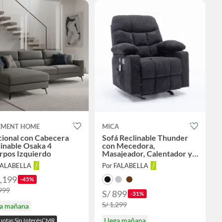
EMENT HOME
MICA
cional con Cabecera
Sofá Reclinable Thunder
inable Osaka 4
con Mecedora,
rpos Izquierdo
Masajeador, Calentador y
Puertos USB
FALABELLA
Por FALABELLA
2,199
-45%
,999
S/ 899
-31%
S/ 1,299
ga mañana
Llega mañana
uotas Sin InterésCMR