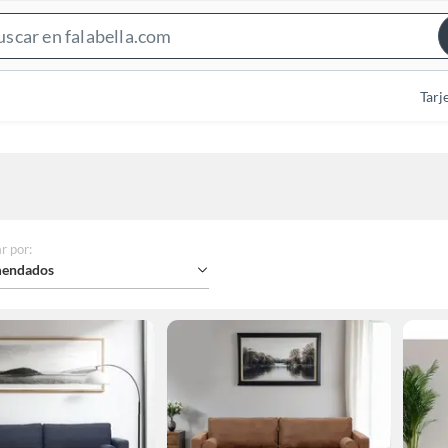
Search
Bar
Tarj
r por
:
endados