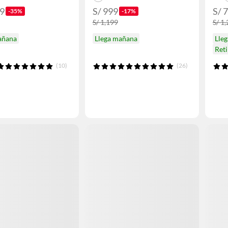
99
S/ 999
S/ 
-35%
-17%
S/ 1,199
S/ 1
añana
Llega mañana
Lle
Ret
(10)
(26)