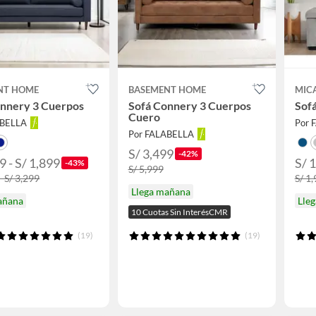
NT HOME
BASEMENT HOME
MIC
onnery 3 Cuerpos
Sofá Connery 3 Cuerpos
Sofá
Cuero
ABELLA
Por 
Por FALABELLA
S/ 3,499
-42%
9 - S/ 1,899
S/ 
-43%
S/ 5,999
- S/ 3,299
S/ 1
Llega mañana
añana
Lle
10 Cuotas Sin InterésCMR
(19)
(19)