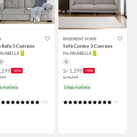
A
BASEMENT HOME
 Rafa 3 Cuerpos
Sofá Conley 3 Cuerpos
FALABELLA
Por FALABELLA
1,299
S/ 1,299
-35%
-70%
,999
S/ 4,299
ga mañana
Llega mañana
(57)
(9)