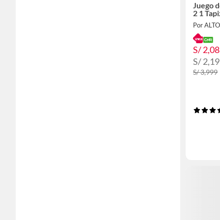
Juego d
2 1 Tap
Por ALT
S/ 2,0
S/ 2,1
S/ 3,999