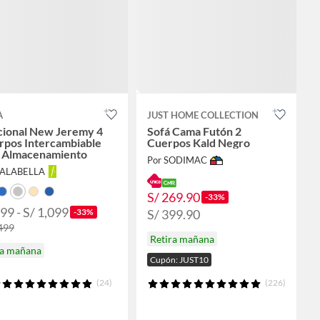
A
JUST HOME COLLECTION
cional New Jeremy 4
Sofá Cama Futón 2
rpos Intercambiable
Cuerpos Kald Negro
 Almacenamiento
Por SODIMAC
FALABELLA
S/ 269.90
-33%
99 - S/ 1,099
S/ 399.90
-33%
,499
Retira mañana
ga mañana
Cupón: JUST10
(24)
(226)