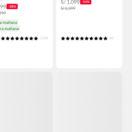
S/ 1,099
-54%
799
-38%
S/ 2,399
,299
ga mañana
ira mañana
(134)
(6)