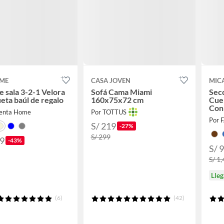
ME
CASA JOVEN
MIC
e sala 3-2-1 Velora
Sofá Cama Miami
Sec
eta baúl de regalo
160x75x72 cm
Cue
Con
ienta Home
Por TOTTUS
Por 
S/ 219
-27%
S/ 299
99
-43%
S/ 9
S/ 1
Lle
(6)
(42)