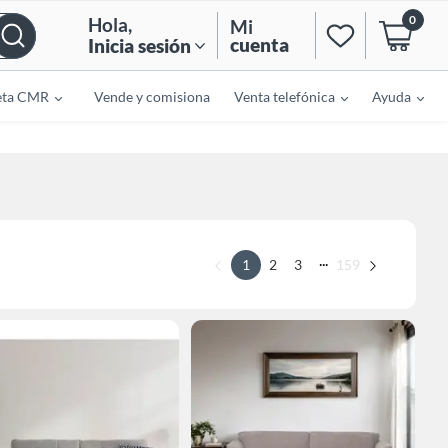
0
Hola
,
Mi
cuenta
Inicia sesión
eta CMR
Vende y comisiona
Venta telefónica
Ayuda
...
1
2
3
159