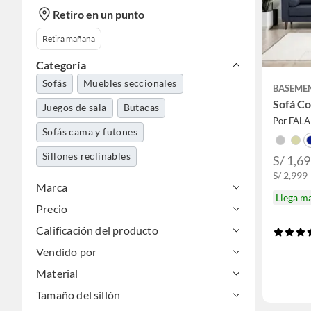
Retiro en un punto
Retira mañana
Categoría
Sofás
Muebles seccionales
BASEME
Sofá C
Juegos de sala
Butacas
Por FAL
Sofás cama y futones
Sillones reclinables
S/ 1,69
S/ 2,999 
Marca
Llega m
Precio
Calificación del producto
Vendido por
Material
Tamaño del sillón