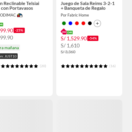
ón Reclinable Telsiai
Juego de Sala Reims 3-2-1
 con Portavasos
+ Banqueta de Regalo
 SODIMAC
Por Fabric Home
599.90
-25%
799.90
S/ 1,529.90
-54%
S/ 1,610
ira mañana
S/ 3,360
n: JUST10
(20)
(16)