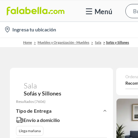
Menú
location-
Ingresa tu ubicación
icon
Home
Muebles y Organización - Muebles
Sala
Sofás y Sillones
Ordena
Recom
Sala
Sofás y Sillones
Resultados
(
7606
)
Tipo de Entrega
Envío a domicilio
Llega mañana