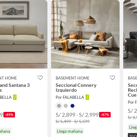
NT HOME
BASEMENT HOME
BAS
and Santana 3
Seccional Connery
Sec
s
Izquierdo
Recl
Cue
ABELLA
Por FALABELLA
Por 
S/ 
99
S/ 2,899 - S/ 2,999
-49%
-47%
S/ 3
S/ 5,499 - S/ 5,599
Lle
añana
Llega mañana
10 C