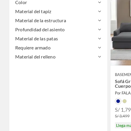
Color
Material del tapiz
Material de la estructura
Profundidad del asiento
Material de las patas
Requiere armado
Material del relleno
BASEME
Sofá Gr
Cuerpo
Por FAL
S/ 1,7
S/ 3,499
Llega m