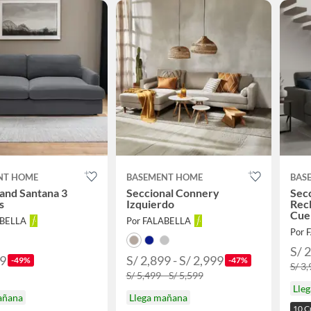
NT HOME
BASEMENT HOME
BAS
and Santana 3
Seccional Connery
Sec
s
Izquierdo
Recl
Cue
ABELLA
Por FALABELLA
Por 
S/ 
99
S/ 2,899 - S/ 2,999
-49%
-47%
S/ 3
S/ 5,499 - S/ 5,599
Lle
añana
Llega mañana
10 C