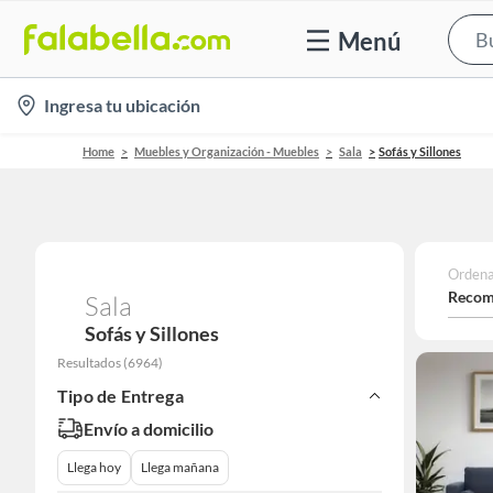
Menú
location-
Ingresa tu ubicación
icon
Home
Muebles y Organización - Muebles
Sala
Sofás y Sillones
Ordena
Recom
Sala
Sofás y Sillones
Resultados
(
6964
)
Tipo de Entrega
Envío a domicilio
Llega hoy
Llega mañana