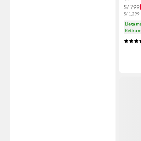
S/ 799
S/ 1,299
Llega m
Retira 