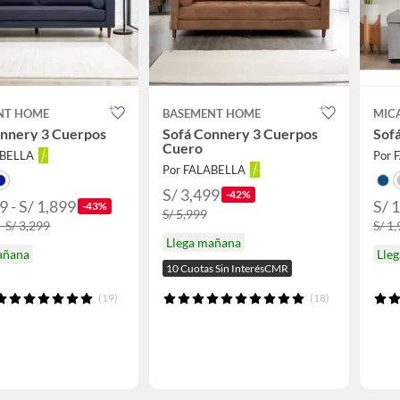
NT HOME
BASEMENT HOME
MIC
onnery 3 Cuerpos
Sofá Connery 3 Cuerpos
Sofá
Cuero
ABELLA
Por 
Por FALABELLA
S/ 3,499
-42%
9 - S/ 1,899
S/ 
-43%
S/ 5,999
- S/ 3,299
S/ 1
Llega mañana
añana
Lle
10 Cuotas Sin InterésCMR
(19)
(18)