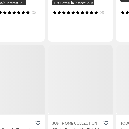
s Sin InterésCMR
10 Cuotas Sin InterésCMR
(2)
(4)
JUST HOME COLLECTION
TOD