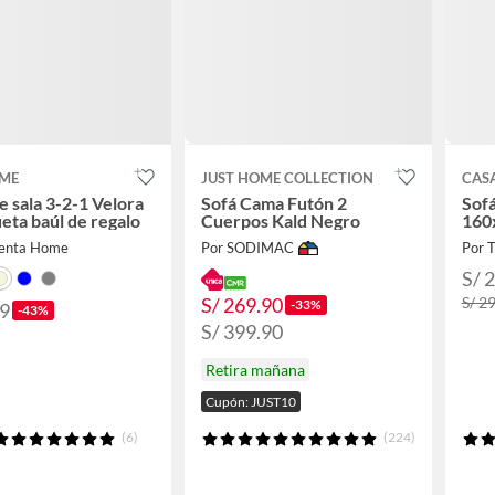
ME
JUST HOME COLLECTION
CAS
e sala 3-2-1 Velora
Sofá Cama Futón 2
Sof
eta baúl de regalo
Cuerpos Kald Negro
160
ienta Home
Por SODIMAC
Por 
S/ 
S/ 269.90
S/ 2
-33%
99
-43%
S/ 399.90
Retira mañana
Cupón: JUST10
(6)
(224)