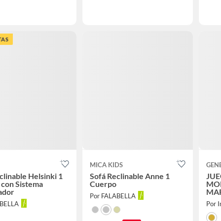
TAS
MICA KIDS
GEN
clinable Helsinki 1
Sofá Reclinable Anne 1
JUE
 con Sistema
Cuerpo
MO
ador
MA
Por FALABELLA
ABELLA
Por I