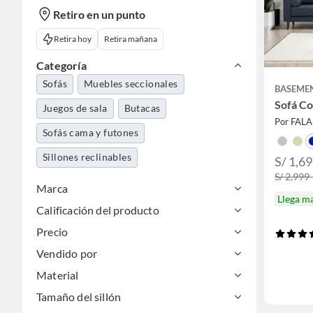
Retiro en un punto
Retira hoy
Retira mañana
Categoría
Sofás
Muebles seccionales
BASEME
Sofá C
Juegos de sala
Butacas
Por FAL
Sofás cama y futones
Sillones reclinables
S/ 1,69
S/ 2,999 
Marca
Llega m
Calificación del producto
Precio
Vendido por
Material
Tamaño del sillón