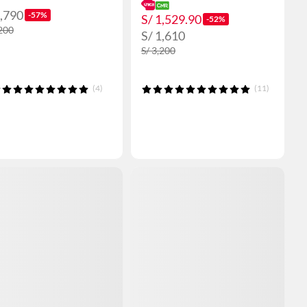
1,790
-57%
S/ 1,529.90
-52%
,200
S/ 1,610
S/ 3,200
(4)
(11)