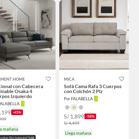
EMENT HOME
MICA
cional con Cabecera
Sofá Cama Rafa 3 Cuerpos
inable Osaka 4
con Colchón 2 Plz
rpos Izquierdo
Por FALABELLA
FALABELLA
2,199
-45%
S/ 1,899
-58%
,999
S/ 4,499
ga mañana
Llega mañana
uotas Sin InterésCMR