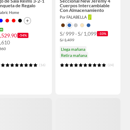
o de Sala Reims 3-2-1
Seccional New Jeremy 4
anqueta de Regalo
Cuerpos Intercambiable
Con Almacenamiento
Fabric Home
Por FALABELLA
S/ 999 - S/ 1,099
-33%
1,529.90
-54%
S/ 1,499
1,610
,360
Llega mañana
Retira mañana
(16)
(24)