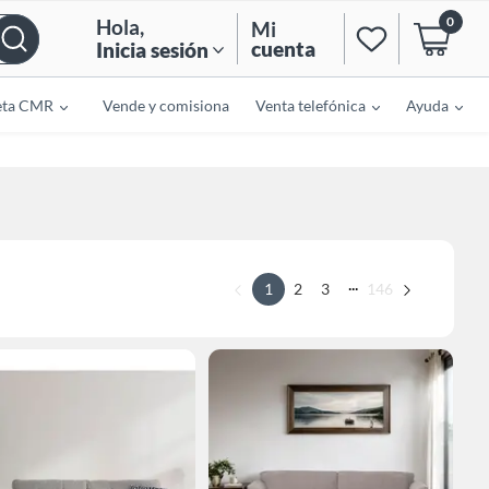
0
Hola
,
Mi
cuenta
Inicia sesión
eta CMR
Vende y comisiona
Venta telefónica
Ayuda
...
1
2
3
146