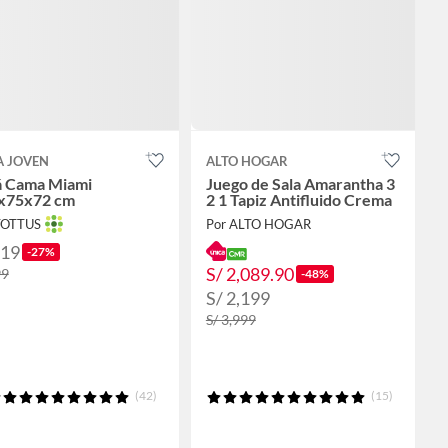
A JOVEN
ALTO HOGAR
á Cama Miami
Juego de Sala Amarantha 3
x75x72 cm
2 1 Tapiz Antifluido Crema
TOTTUS
Por ALTO HOGAR
219
-27%
S/ 2,089.90
99
-48%
S/ 2,199
S/ 3,999
(42)
(15)