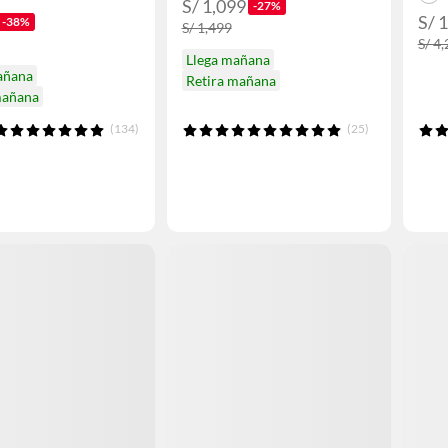
S/ 1,099
-27%
S/ 
-38%
S/ 1,499
S/ 4
Llega mañana
añana
Retira mañana
mañana
(134)
(25)