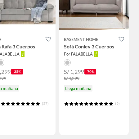
A
BASEMENT HOME
 Rafa 3 Cuerpos
Sofá Conley 3 Cuerpos
FALABELLA
Por FALABELLA
1,299
S/ 1,299
-35%
-70%
,999
S/ 4,299
ga mañana
Llega mañana
(57)
(9)