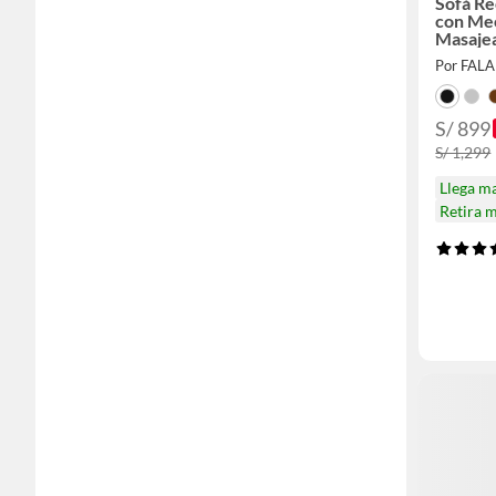
Sofá Re
con Me
Masajea
Puerto
Por FAL
S/ 899
S/ 1,299
Llega m
Retira 