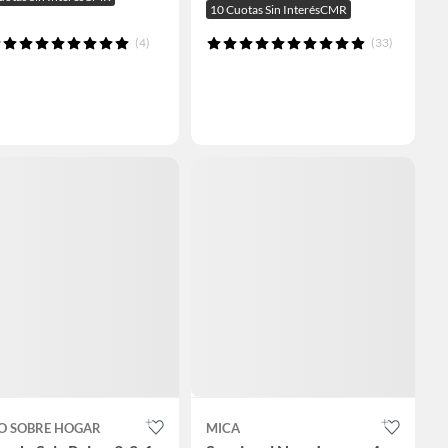
10 Cuotas Sin InterésCMR
(4)
(33)
O SOBRE HOGAR
MICA