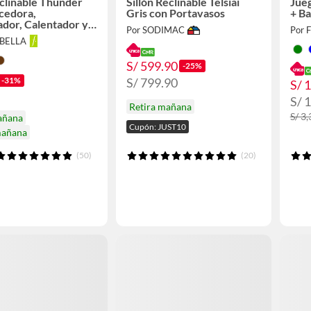
clinable Thunder
Sillón Reclinable Telsiai
Jueg
cedora,
Gris con Portavasos
+ B
dor, Calentador y
Por SODIMAC
Por 
s USB
ABELLA
S/ 599.90
-25%
S/ 799.90
-31%
S/ 
S/ 
Retira mañana
S/ 3
añana
Cupón: JUST10
mañana
(50)
(20)