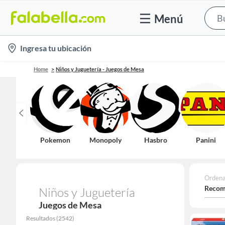
Menú
location-
Ingresa tu ubicación
icon
Home
Niños y Juguetería - Juegos de Mesa
Pokemon
Monopoly
Hasbro
Panini
Ordena
Recom
Niños y Juguetería
Juegos de Mesa
Resultados
(
2542
)