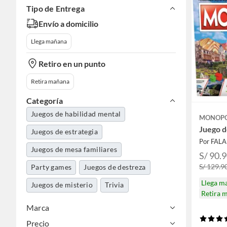
Tipo de Entrega
Envío a domicilio
Llega mañana
Retiro en un punto
Retira mañana
Categoría
Juegos de habilidad mental
MONOP
Juego 
Juegos de estrategia
Por FAL
Juegos de mesa familiares
S/ 90.
S/ 129.9
Party games
Juegos de destreza
Llega m
Juegos de misterio
Trivia
Retira 
Marca
Precio