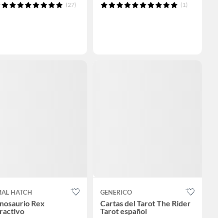
(27)
(1)
MAL HATCH
GENERICO
anosaurio Rex
Cartas del Tarot The Rider
ractivo
Tarot español