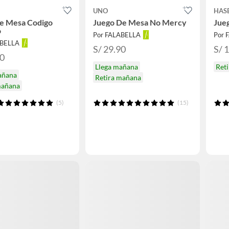
UNO
HAS
de Mesa Codigo
Juego De Mesa No Mercy
Jue
o
Por FALABELLA
Por 
ABELLA
S/ 29.90
S/ 
90
Llega mañana
Ret
añana
Retira mañana
mañana
(5)
(15)