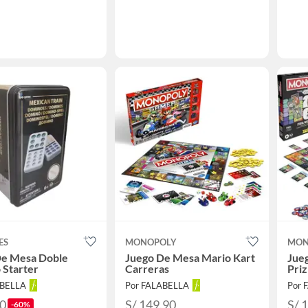
ES
MONOPOLY
MON
De Mesa Doble
Juego De Mesa Mario Kart
Jue
 Starter
Carreras
Pri
ABELLA
Por FALABELLA
Por 
90
S/ 149.90
S/ 
-60%