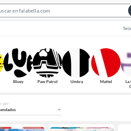
Search
Bar
Tarj
Bluey
Paw Patrol
Umbra
Mattel
La
r por
:
endados