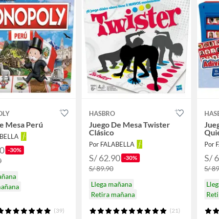
OLY
HASBRO
HAS
de Mesa Perú
Juego De Mesa Twister
Jue
Clásico
Qui
ABELLA
Por FALABELLA
Por 
90
-30%
S/ 62.90
S/ 
-30%
0
S/ 89.90
S/ 8
añana
Llega mañana
Lle
mañana
Retira mañana
Ret
(39)
(21)