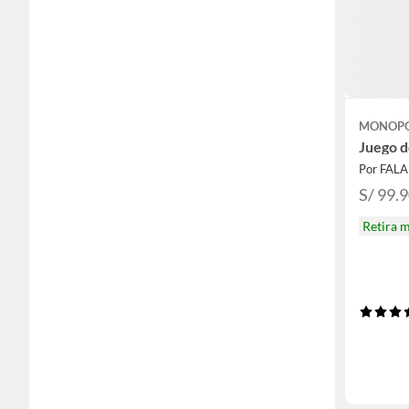
MONOP
Juego d
Por FAL
S/ 99.
Retira 