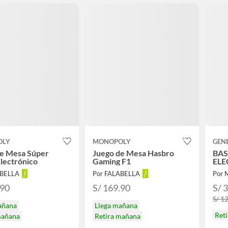
OLY
MONOPOLY
GEN
de Mesa Súper
Juego de Mesa Hasbro
BAS
lectrónico
Gaming F1
ELE
ABELLA
Por FALABELLA
Por 
.90
S/ 169.90
S/ 
S/ 1
añana
Llega mañana
Ret
mañana
Retira mañana