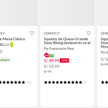
OLY
GENERICO
GEN
e Mesa Clásico
Squishy de Queso Grande
Squi
Slow Rising Antiestrés viral
Dum
ABELLA
Mys
Por Expressarte Shop
Vap
90
Por 
S/ 
mañana
S/ 49.99
-37%
S/ 9
S/ 59.99
S/ 79
(60)
(1)