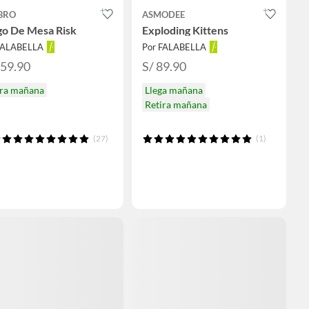
BRO
ASMODEE
go De Mesa Risk
Exploding Kittens
FALABELLA
Por FALABELLA
159.90
S/ 89.90
ira mañana
Llega mañana
Retira mañana
(27)
(1)