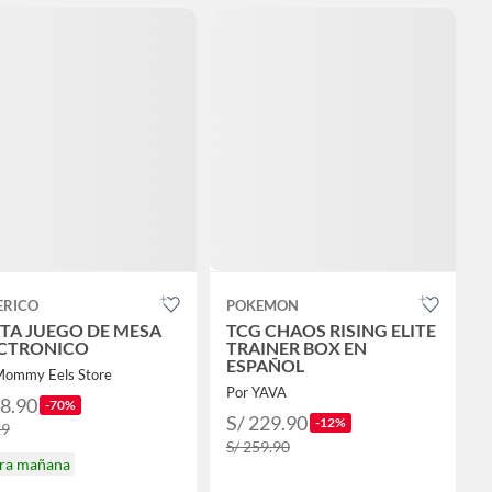
ERICO
POKEMON
TA JUEGO DE MESA
TCG CHAOS RISING ELITE
CTRONICO
TRAINER BOX EN
ESPAÑOL
Mommy Eels Store
Por YAVA
38.90
-70%
S/ 229.90
-12%
29
S/ 259.90
ira mañana