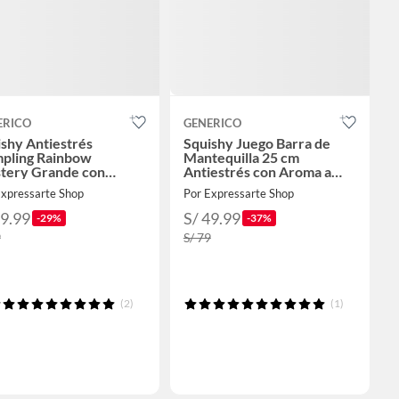
ERICO
GENERICO
shy Antiestrés
Squishy Juego Barra de
pling Rainbow
Mantequilla 25 cm
tery Grande con
Antiestrés con Aroma a
orera VIRAL
Mantequilla – Extra Suave
Expressarte Shop
Por Expressarte Shop
69.99
S/ 49.99
-29%
-37%
9
S/ 79
(2)
(1)