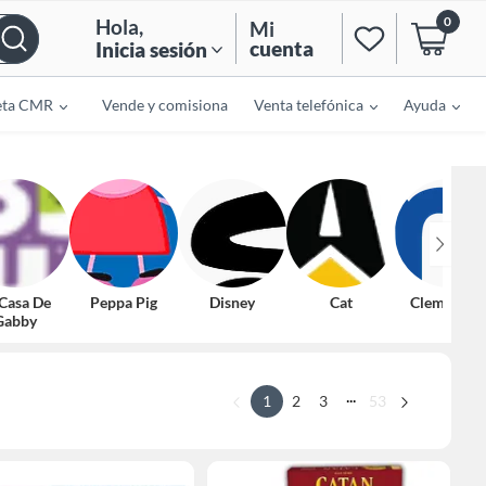
0
Hola
,
Mi
cuenta
Inicia sesión
eta CMR
Vende y comisiona
Venta telefónica
Ayuda
 Casa De
Peppa Pig
Disney
Cat
Clementon
Gabby
...
1
2
3
53