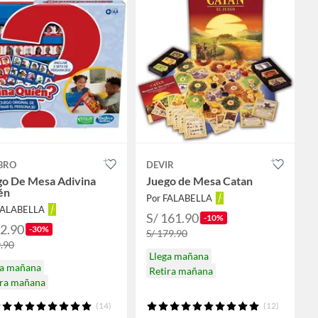
BRO
DEVIR
go De Mesa Adivina
Juego de Mesa Catan
én
Por FALABELLA
FALABELLA
S/ 161.90
-10%
62.90
-30%
S/ 179.90
9.90
Llega mañana
ga mañana
Retira mañana
ira mañana
(14)
(12)