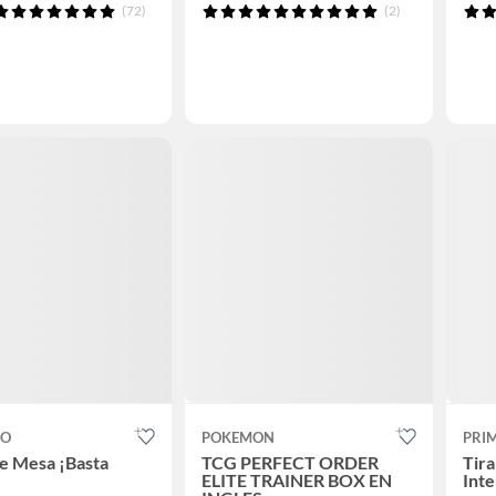
(72)
(2)
CO
POKEMON
PRI
e Mesa ¡Basta
TCG PERFECT ORDER
Tir
ELITE TRAINER BOX EN
Inte