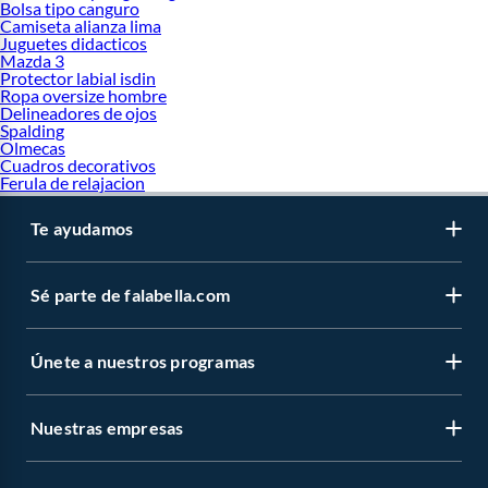
Bolsa tipo canguro
Camiseta alianza lima
Juguetes didacticos
Mazda 3
Protector labial isdin
Ropa oversize hombre
Delineadores de ojos
Spalding
Olmecas
Cuadros decorativos
Ferula de relajacion
Te ayudamos
Sé parte de falabella.com
Únete a nuestros programas
Nuestras empresas