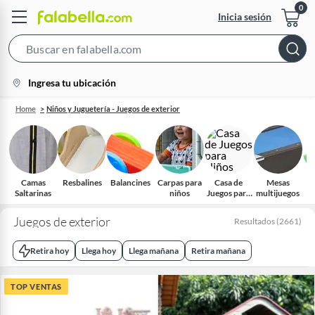
Inicia sesión
Search
Bar
location-
Ingresa tu ubicación
icon
Home
Niños y Juguetería - Juegos de exterior
Camas
Resbalines
Balancines
Carpas para
Casa de
Mesas
I
Saltarinas
niños
Juegos para
multijuegos
Niños​
Juegos de exterior
Resultados
(
2661
)
Retira hoy
Llega hoy
Llega mañana
Retira mañana
TOP VENTAS