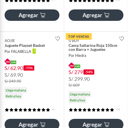
Agregar
Agregar
TOP VENTAS
AOJIE
U BUY
Juguete Playset Basket
Cama Saltarina Roja 150cm
con Barra + Juguetes
Por FALABELLA
Por Hiedra
S/ 62.90
-75%
S/ 279
-54%
S/ 69.90
S/ 299.90
S/ 249.90
S/ 609
Llega mañana
Llega mañana
Retira hoy
Retira hoy
(6)
(24)
Agregar
Agregar