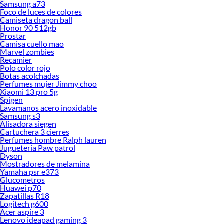
Samsung a73
Foco de luces de colores
Camiseta dragon ball
Honor 90 512gb
Prostar
Camisa cuello mao
Marvel zombies
Recamier
Polo color rojo
Botas acolchadas
Perfumes mujer Jimmy choo
Xiaomi 13 pro 5g
Spigen
Lavamanos acero inoxidable
Samsung s3
Alisadora siegen
Cartuchera 3 cierres
Perfumes hombre Ralph lauren
Jugueteria Paw patrol
Dyson
Mostradores de melamina
Yamaha psr e373
Glucometros
Huawei p70
Zapatillas R18
Logitech g600
Acer aspire 3
Lenovo ideapad gaming 3