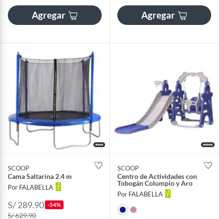
Agregar
Agregar
SCOOP
SCOOP
Cama Saltarina 2.4 m
Centro de Actividades con
Tobogán Columpio y Aro
Por FALABELLA
Por FALABELLA
S/ 289.90
-54%
S/ 629.90