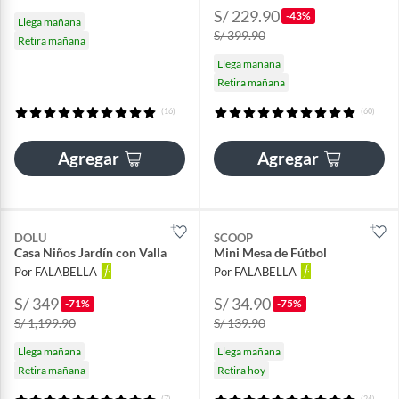
S/ 229.90
-43%
Llega mañana
S/ 399.90
Retira mañana
Llega mañana
Retira mañana
(16)
(60)
Agregar
Agregar
DOLU
SCOOP
Casa Niños Jardín con Valla
Mini Mesa de Fútbol
Por FALABELLA
Por FALABELLA
S/ 349
S/ 34.90
-71%
-75%
S/ 1,199.90
S/ 139.90
Llega mañana
Llega mañana
Retira mañana
Retira hoy
(7)
(24)