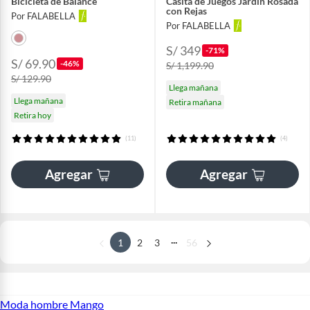
Bicicleta de Balance
Casita de Juegos Jardín Rosada
con Rejas
Por FALABELLA
Por FALABELLA
S/ 349
-71%
S/ 69.90
-46%
S/ 1,199.90
S/ 129.90
Llega mañana
Llega mañana
Retira mañana
Retira hoy
(11)
(4)
Agregar
Agregar
...
1
2
3
56
Moda hombre Mango