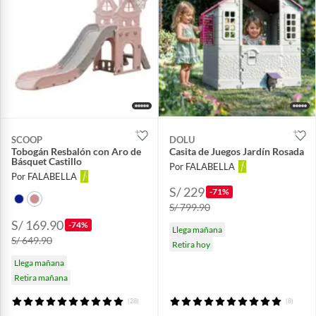
SCOOP
DOLU
Tobogán Resbalón con Aro de
Casita de Juegos Jardín Rosada
Básquet Castillo
Por FALABELLA
Por FALABELLA
S/ 229
-71%
S/ 799.90
S/ 169.90
-74%
Llega mañana
S/ 649.90
Retira hoy
Llega mañana
Retira mañana
(28)
(8)