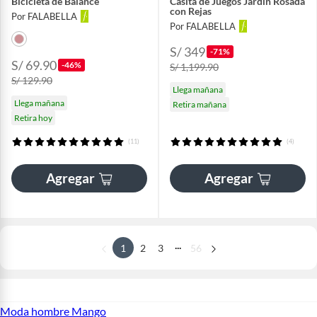
Bicicleta de Balance
Casita de Juegos Jardín Rosada
con Rejas
Por FALABELLA
Por FALABELLA
S/ 349
-71%
S/ 69.90
-46%
S/ 1,199.90
S/ 129.90
Llega mañana
Llega mañana
Retira mañana
Retira hoy
(11)
(4)
Agregar
Agregar
...
1
2
3
56
Moda hombre Mango