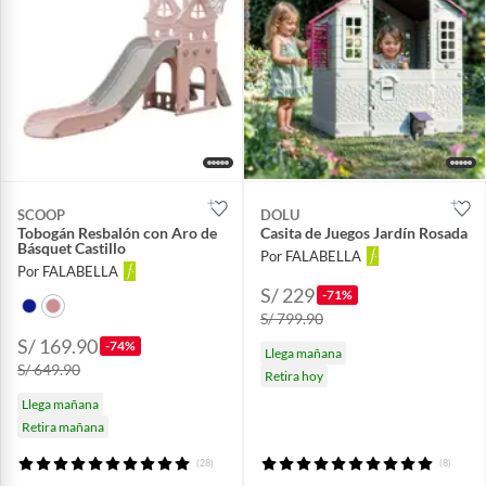
SCOOP
DOLU
Tobogán Resbalón con Aro de
Casita de Juegos Jardín Rosada
Básquet Castillo
Por FALABELLA
Por FALABELLA
S/ 229
-71%
S/ 799.90
S/ 169.90
-74%
Llega mañana
S/ 649.90
Retira hoy
Llega mañana
Retira mañana
(28)
(8)