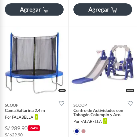
Agregar
Agregar
SCOOP
SCOOP
Cama Saltarina 2.4 m
Centro de Actividades con
Tobogán Columpio y Aro
Por FALABELLA
Por FALABELLA
S/ 289.90
-54%
S/ 629.90