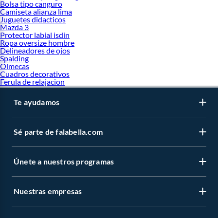
Bolsa tipo canguro
Camiseta alianza lima
Juguetes didacticos
Mazda 3
Protector labial isdin
Ropa oversize hombre
Delineadores de ojos
Spalding
Olmecas
Cuadros decorativos
Ferula de relajacion
Te ayudamos
Sé parte de falabella.com
Únete a nuestros programas
Nuestras empresas