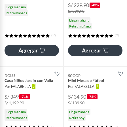
S/ 229.90
-43%
Llega mañana
S/ 399.90
Retira mañana
Llega mañana
Retira mañana
(16)
(60)
Agregar
Agregar
DOLU
SCOOP
Casa Niños Jardín con Valla
Mini Mesa de Fútbol
Por FALABELLA
Por FALABELLA
S/ 349
S/ 34.90
-71%
-75%
S/ 1,199.90
S/ 139.90
Llega mañana
Llega mañana
Retira mañana
Retira hoy
(7)
(24)