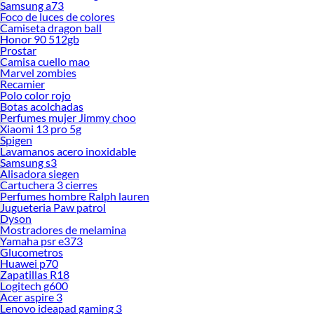
Samsung a73
Foco de luces de colores
Camiseta dragon ball
Honor 90 512gb
Prostar
Camisa cuello mao
Marvel zombies
Recamier
Polo color rojo
Botas acolchadas
Perfumes mujer Jimmy choo
Xiaomi 13 pro 5g
Spigen
Lavamanos acero inoxidable
Samsung s3
Alisadora siegen
Cartuchera 3 cierres
Perfumes hombre Ralph lauren
Jugueteria Paw patrol
Dyson
Mostradores de melamina
Yamaha psr e373
Glucometros
Huawei p70
Zapatillas R18
Logitech g600
Acer aspire 3
Lenovo ideapad gaming 3