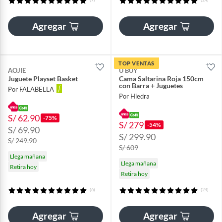
Agregar
Agregar
TOP VENTAS
AOJIE
U BUY
Juguete Playset Basket
Cama Saltarina Roja 150cm
con Barra + Juguetes
Por FALABELLA
Por Hiedra
S/ 62.90
-75%
S/ 279
-54%
S/ 69.90
S/ 299.90
S/ 249.90
S/ 609
Llega mañana
Llega mañana
Retira hoy
Retira hoy
(6)
(24)
Agregar
Agregar