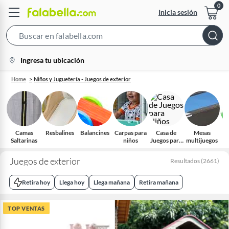
Inicia sesión
Search
Bar
location-
Ingresa tu ubicación
icon
Home
Niños y Juguetería - Juegos de exterior
Camas
Resbalines
Balancines
Carpas para
Casa de
Mesas
I
Saltarinas
niños
Juegos para
multijuegos
Niños​
Juegos de exterior
Resultados
(
2661
)
Retira hoy
Llega hoy
Llega mañana
Retira mañana
TOP VENTAS