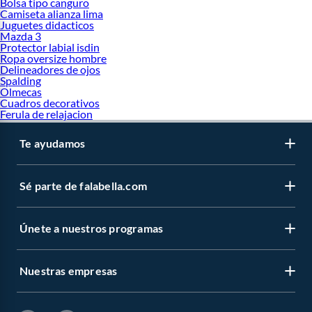
Bolsa tipo canguro
Camiseta alianza lima
Juguetes didacticos
Mazda 3
Protector labial isdin
Ropa oversize hombre
Delineadores de ojos
Spalding
Olmecas
Cuadros decorativos
Ferula de relajacion
Te ayudamos
Sé parte de falabella.com
Únete a nuestros programas
Nuestras empresas