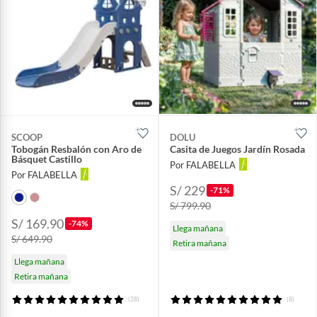
SCOOP
DOLU
Tobogán Resbalón con Aro de
Casita de Juegos Jardín Rosada
Básquet Castillo
Por FALABELLA
Por FALABELLA
S/ 229
-71%
S/ 799.90
S/ 169.90
-74%
Llega mañana
S/ 649.90
Retira mañana
Llega mañana
Retira mañana
(28)
(8)