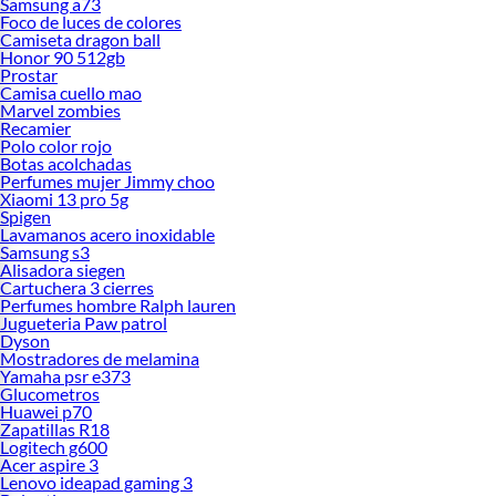
Samsung a73
Foco de luces de colores
Camiseta dragon ball
Honor 90 512gb
Prostar
Camisa cuello mao
Marvel zombies
Recamier
Polo color rojo
Botas acolchadas
Perfumes mujer Jimmy choo
Xiaomi 13 pro 5g
Spigen
Lavamanos acero inoxidable
Samsung s3
Alisadora siegen
Cartuchera 3 cierres
Perfumes hombre Ralph lauren
Jugueteria Paw patrol
Dyson
Mostradores de melamina
Yamaha psr e373
Glucometros
Huawei p70
Zapatillas R18
Logitech g600
Acer aspire 3
Lenovo ideapad gaming 3