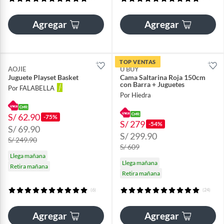
Agregar
Agregar
TOP VENTAS
AOJIE
U BUY
Juguete Playset Basket
Cama Saltarina Roja 150cm
con Barra + Juguetes
Por FALABELLA
Por Hiedra
S/ 62.90
-75%
S/ 279
-54%
S/ 69.90
S/ 299.90
S/ 249.90
S/ 609
Llega mañana
Llega mañana
Retira mañana
Retira mañana
(6)
(24)
Agregar
Agregar