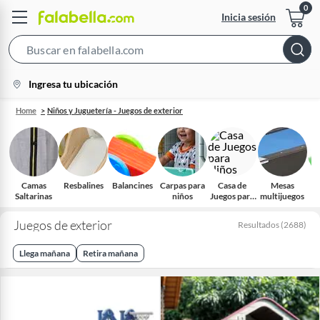
Inicia sesión
Search
Bar
location-
Ingresa tu ubicación
icon
Home
Niños y Juguetería - Juegos de exterior
Camas
Resbalines
Balancines
Carpas para
Casa de
Mesas
I
Saltarinas
niños
Juegos para
multijuegos
Niños​
Juegos de exterior
Resultados
(
2688
)
Llega mañana
Retira mañana