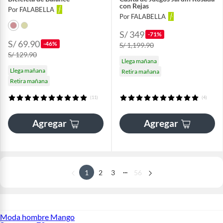
con Rejas
Por FALABELLA
Por FALABELLA
S/ 349
-71%
S/ 69.90
-46%
S/ 1,199.90
S/ 129.90
Llega mañana
Llega mañana
Retira mañana
Retira mañana
(11)
(4)
Agregar
Agregar
...
1
2
3
56
Moda hombre Mango