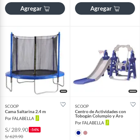
Agregar
Agregar
SCOOP
SCOOP
Cama Saltarina 2.4 m
Centro de Actividades con
Tobogán Columpio y Aro
Por FALABELLA
Por FALABELLA
S/ 289.90
-54%
S/ 629.90