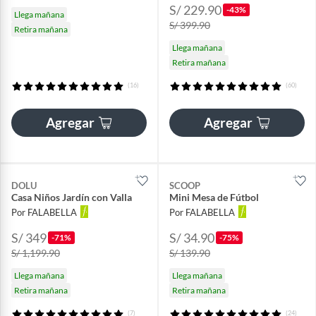
S/ 229.90
-43%
Llega mañana
S/ 399.90
Retira mañana
Llega mañana
Retira mañana
(16)
(60)
Agregar
Agregar
DOLU
SCOOP
Casa Niños Jardín con Valla
Mini Mesa de Fútbol
Por FALABELLA
Por FALABELLA
S/ 349
S/ 34.90
-71%
-75%
S/ 1,199.90
S/ 139.90
Llega mañana
Llega mañana
Retira mañana
Retira mañana
(7)
(24)