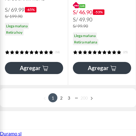
S/ 69.99
-65%
S/ 46.90
-53%
S/ 199.90
S/ 49.90
S/ 99.90
Llega mañana
Retira hoy
Llega mañana
Retira mañana
(16)
(25)
Agregar
Agregar
...
1
2
3
200
Duramo sl