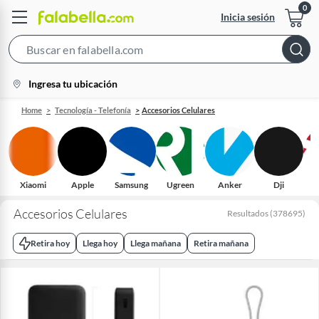
Inicia sesión
Search
Bar
location-
Ingresa tu ubicación
icon
Home
Tecnología - Telefonía
Accesorios Celulares
Xiaomi
Apple
Samsung
Ugreen
Anker
Dji
Accesorios Celulares
Resultados
(
378695
)
Retira hoy
Llega hoy
Llega mañana
Retira mañana