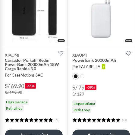
XIAOMI
XIAOMI
Cargador Portatil Redmi
Powerbank 20000mAh
PowerBank 20000mAh 18W
Por FALABELLA
Carga Rapida 3.0
Por CaseMotions SAC
S/ 69.90
-65%
S/ 79
-39%
S/ 199.90
S/ 129
Llega mañana
Llega mañana
Retira hoy
Retira hoy
(71)
(71)