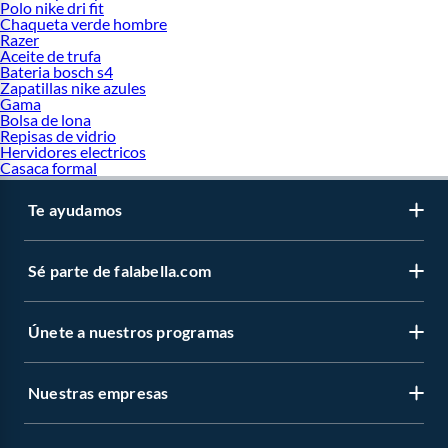
Polo nike dri fit
Chaqueta verde hombre
Razer
Aceite de trufa
Bateria bosch s4
Zapatillas nike azules
Gama
Bolsa de lona
Repisas de vidrio
Hervidores electricos
Casaca formal
Te ayudamos
Sé parte de falabella.com
Únete a nuestros programas
Nuestras empresas