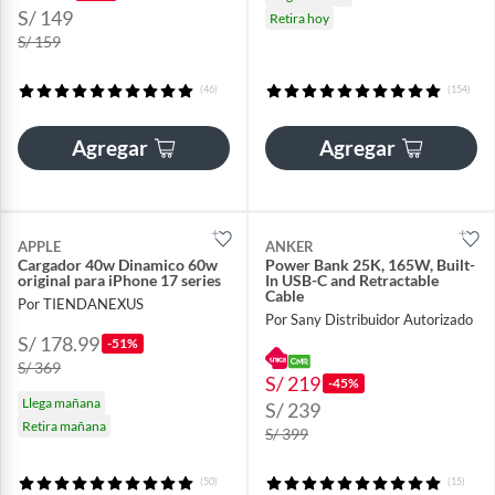
S/ 149
Retira hoy
S/ 159
(46)
(154)
Agregar
Agregar
APPLE
ANKER
Cargador 40w Dinamico 60w
Power Bank 25K, 165W, Built-
original para iPhone 17 series
In USB-C and Retractable
Cable
Por TIENDANEXUS
Por Sany Distribuidor Autorizado
S/ 178.99
-51%
S/ 369
S/ 219
-45%
Llega mañana
S/ 239
Retira mañana
S/ 399
(50)
(15)