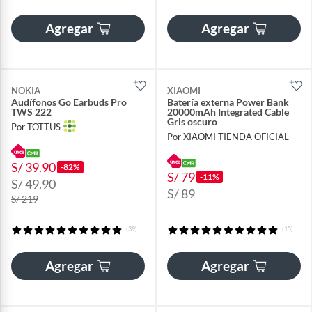
Agregar
Agregar
NOKIA
XIAOMI
Audífonos Go Earbuds Pro
Batería externa Power Bank
TWS 222
20000mAh Integrated Cable
Gris oscuro
Por TOTTUS
Por XIAOMI TIENDA OFICIAL
S/ 39.90
-82%
S/ 79
-11%
S/ 49.90
S/ 89
S/ 219
(39)
(15)
Agregar
Agregar