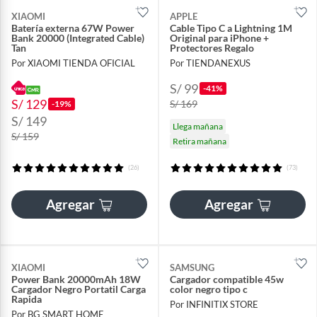
XIAOMI
APPLE
Batería externa 67W Power
Cable Tipo C a Lightning 1M
Bank 20000 (Integrated Cable)
Original para iPhone +
Tan
Protectores Regalo
Por XIAOMI TIENDA OFICIAL
Por TIENDANEXUS
S/ 99
-41%
S/ 129
S/ 169
-19%
S/ 149
Llega mañana
S/ 159
Retira mañana
(26)
(73)
Agregar
Agregar
XIAOMI
SAMSUNG
Power Bank 20000mAh 18W
Cargador compatible 45w
Cargador Negro Portatil Carga
color negro tipo c
Rapida
Por INFINITIX STORE
Por BG SMART HOME