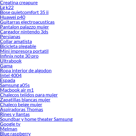
Creatina creapure
Lg k22
Bose quietcomfort 35 ii
Huawei p40
Guitarras electroacusticas
Pantalon palazzo mujer
Cargador nintendo 3ds
Persianas
Collar amatista
Bicicleta plegable
Mini impresora portatil
Infinix note 30 pro
Ultrabook
Gama
Ropa interior de algodon
Intel 4004
Espada
Samsung a05s
Macbook air m1
Chalecos tejidos para mujer
Zapatillas blancas mujer
Chaleco beige mujer
Aspiradoras Thomas
Rines y llantas
Soundbar y home theater Samsung
Google tv
Melman
Blue raspberry