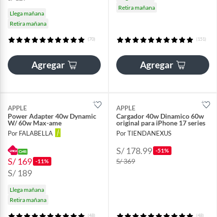
Retira mañana
Llega mañana
Retira mañana
(70)
(151)
Agregar
Agregar
APPLE
APPLE
Power Adapter 40w Dynamic
Cargador 40w Dinamico 60w
W/ 60w Max-ame
original para iPhone 17 series
Por FALABELLA
Por TIENDANEXUS
S/ 178.99
-51%
S/ 169
S/ 369
-11%
S/ 189
Llega mañana
Retira mañana
(48)
(48)