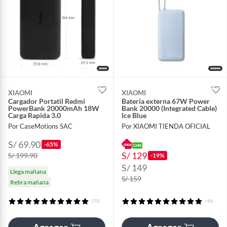
XIAOMI
XIAOMI
Cargador Portatil Redmi
Batería externa 67W Power
PowerBank 20000mAh 18W
Bank 20000 (Integrated Cable)
Carga Rapida 3.0
Ice Blue
Por CaseMotions SAC
Por XIAOMI TIENDA OFICIAL
S/ 69.90
-65%
S/ 129
S/ 199.90
-19%
S/ 149
Llega mañana
S/ 159
Retira mañana
(70)
(46)