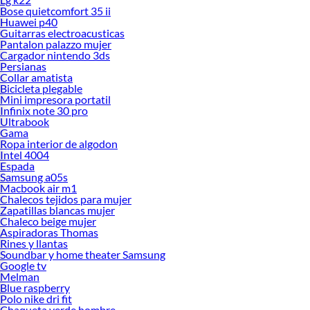
Bose quietcomfort 35 ii
Huawei p40
Guitarras electroacusticas
Pantalon palazzo mujer
Cargador nintendo 3ds
Persianas
Collar amatista
Bicicleta plegable
Mini impresora portatil
Infinix note 30 pro
Ultrabook
Gama
Ropa interior de algodon
Intel 4004
Espada
Samsung a05s
Macbook air m1
Chalecos tejidos para mujer
Zapatillas blancas mujer
Chaleco beige mujer
Aspiradoras Thomas
Rines y llantas
Soundbar y home theater Samsung
Google tv
Melman
Blue raspberry
Polo nike dri fit
Chaqueta verde hombre