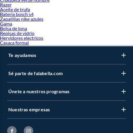
Razer
Aceite de trufa
Bateria bosch s4
Zapatillas nike azules
Gama
Bolsa de lona
Repisas de vidrio
Hervidores electricos
Casaca formal
Te ayudamos
Sé parte de falabella.com
Únete a nuestros programas
Nuestras empresas