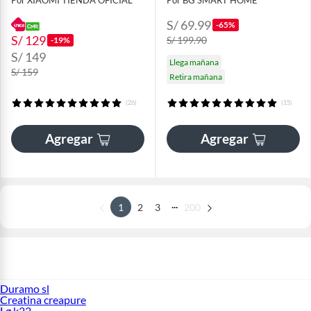
Por XIAOMI TIENDA OFICIAL
Por BG SMART HOME
S/ 69.99
-65%
S/ 129
S/ 199.90
-19%
S/ 149
Llega mañana
S/ 159
Retira mañana
(26)
(15)
Agregar
Agregar
...
1
2
3
200
Duramo sl
Creatina creapure
Lg k22