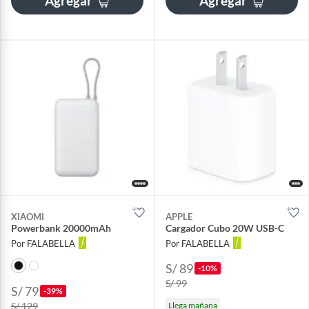
Agregar
Agregar
XIAOMI
APPLE
Powerbank 20000mAh
Cargador Cubo 20W USB-C
Por FALABELLA
Por FALABELLA
S/ 89
-10%
S/ 99
S/ 79
-39%
S/ 129
Llega mañana