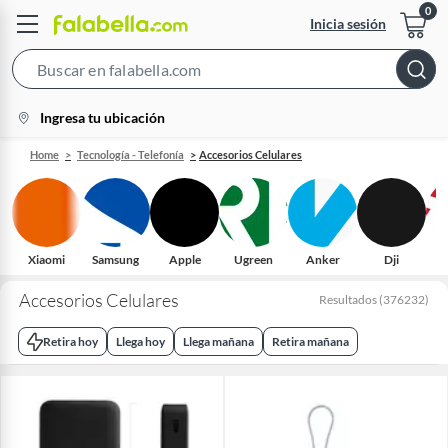
Inicia sesión
Search
Bar
location-
Ingresa tu ubicación
icon
Home
Tecnología - Telefonía
Accesorios Celulares
Xiaomi
Samsung
Apple
Ugreen
Anker
Dji
Accesorios Celulares
Resultados
(
376232
)
Retira hoy
Llega hoy
Llega mañana
Retira mañana