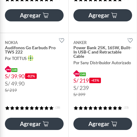
Agregar
Agregar
NOKIA
ANKER
Audífonos Go Earbuds Pro
Power Bank 25K, 165W, Built-
TWS 222
In USB-C and Retractable
Cable
Por TOTTUS
Por Sany Distribuidor Autorizado
S/ 39.90
-82%
S/ 219
-45%
S/ 49.90
S/ 239
S/ 219
S/ 399
(38)
(15)
Agregar
Agregar