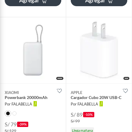
Agregar
Agregar
XIAOMI
APPLE
Powerbank 20000mAh
Cargador Cubo 20W USB-C
Por FALABELLA
Por FALABELLA
S/ 89
-10%
S/ 99
S/ 79
-39%
S/ 129
Llega mañana