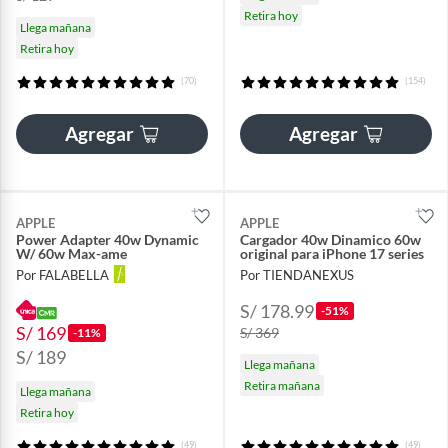
Retira hoy
Llega mañana
Retira hoy
(70)
(154)
Agregar
Agregar
APPLE
APPLE
Power Adapter 40w Dynamic
Cargador 40w Dinamico 60w
W/ 60w Max-ame
original para iPhone 17 series
Por FALABELLA
Por TIENDANEXUS
S/ 178.99
-51%
S/ 169
S/ 369
-11%
S/ 189
Llega mañana
Retira mañana
Llega mañana
Retira hoy
(49)
(49)