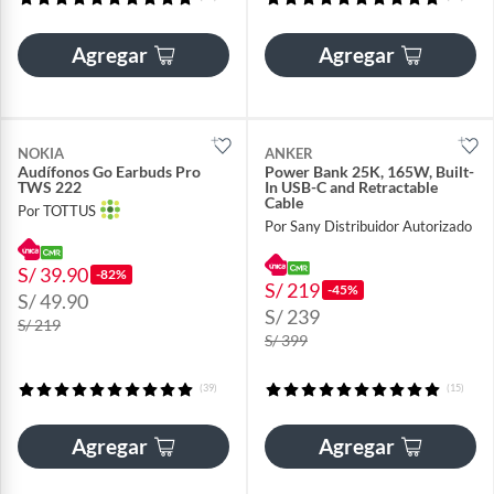
Agregar
Agregar
NOKIA
ANKER
Audífonos Go Earbuds Pro
Power Bank 25K, 165W, Built-
TWS 222
In USB-C and Retractable
Cable
Por TOTTUS
Por Sany Distribuidor Autorizado
S/ 39.90
-82%
S/ 219
-45%
S/ 49.90
S/ 239
S/ 219
S/ 399
(39)
(15)
Agregar
Agregar