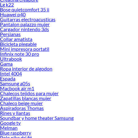
Lg k22
Bose quietcomfort 35 ii
Huawei p40
Guitarras electroacusticas
Pantalon palazzo mujer
Cargador nintendo 3ds
Persianas
Collar amatista
Bicicleta plegable
Mini impresora portatil
Infinix note 30 pro
Ultrabook
Gama
Ropa interior de algodon
Intel 4004
Espada
Samsung a05s
Macbook air m1
Chalecos tejidos para mujer
Zapatillas blancas mujer
Chaleco beige mujer
Aspiradoras Thomas
Rines y llantas
Soundbar y home theater Samsung
Google tv
Melman
Blue raspberry
Polo nike dri fit