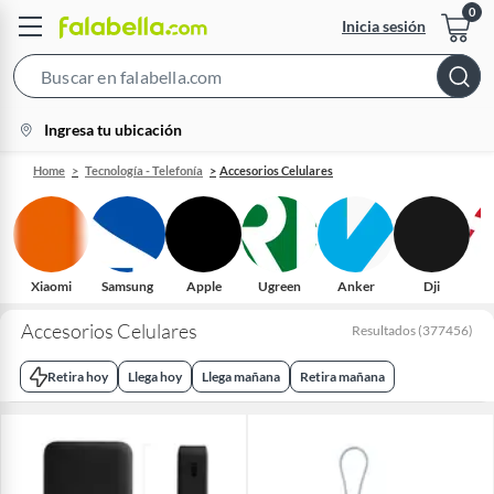
Inicia sesión
Search
Bar
location-
Ingresa tu ubicación
icon
Home
Tecnología - Telefonía
Accesorios Celulares
Xiaomi
Samsung
Apple
Ugreen
Anker
Dji
Accesorios Celulares
Resultados
(
377456
)
Retira hoy
Llega hoy
Llega mañana
Retira mañana