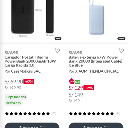
XIAOMI
XIAOMI
Cargador Portatil Redmi
Batería externa 67W Power
PowerBank 20000mAh 18W
Bank 20000 (Integrated Cable)
Carga Rapida 3.0
Ice Blue
Por CaseMotions SAC
Por XIAOMI TIENDA OFICIAL
S/ 69.90
-65%
S/ 129
S/ 199.90
-19%
S/ 149
Llega mañana
S/ 159
Retira hoy
(70)
(46)