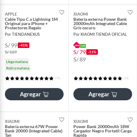
APPLE
XIAOMI
Cable Tipo C a Lightning 1M
Batería externa Power Bank
Original para iPhone +
20000mAh Integrated Cable
Protectores Regalo
Gris oscuro
Por TIENDANEXUS
Por XIAOMI TIENDA OFICIAL
S/ 99
-41%
S/ 79
S/ 169
-11%
S/ 89
Llega mañana
Retira mañana
(73)
(15)
Agregar
Agregar
XIAOMI
XIAOMI
Batería externa 67W Power
Power Bank 20000mAh 18W
Bank 20000 (Integrated Cable)
Cargador Negro Portatil Carga
Tan
Rapida