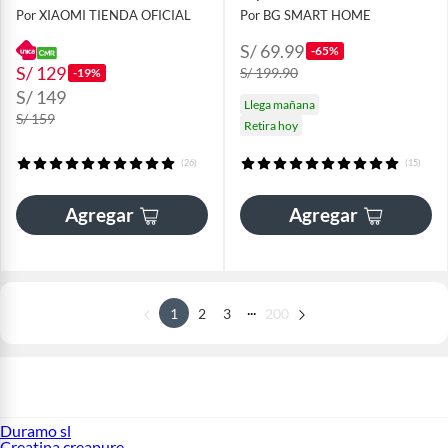
Por XIAOMI TIENDA OFICIAL
Por BG SMART HOME
S/ 69.99
-65%
S/ 129
S/ 199.90
-19%
S/ 149
Llega mañana
S/ 159
Retira hoy
(26)
(15)
Agregar
Agregar
...
1
2
3
200
Duramo sl
Creatina creapure