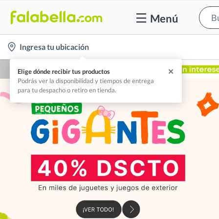
Menú
location-
Ingresa tu ubicación
icon
✕
Elige dónde recibir tus productos
Podrás ver la disponibilidad y tiempos de entrega
para tu despacho o retiro en tienda.