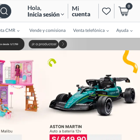
0
Hola
,
Mi
cuenta
Inicia sesión
eta CMR
Vende y comisiona
Venta telefónica
Ayuda