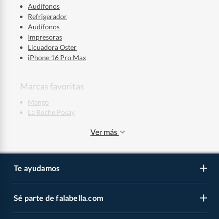
Audífonos
Refrigerador
Audífonos
Impresoras
Licuadora Oster
iPhone 16 Pro Max
Marcas favoritas
Mango
La Roche Posay
Mixsoon
Ver más
Skala
Nike
Adidas
New Balance
Te ayudamos
Puma
Samsung
Dyson
Sé parte de falabella.com
Atención por WhatsApp
Apple
LG
Centro de ayuda