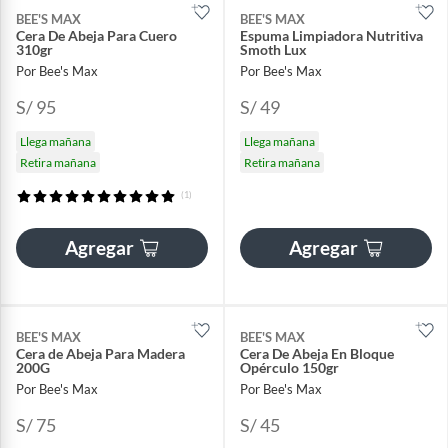
BEE'S MAX
BEE'S MAX
Cera De Abeja Para Cuero
Espuma Limpiadora Nutritiva
310gr
Smoth Lux
Por Bee's Max
Por Bee's Max
S/ 95
S/ 49
Llega mañana
Llega mañana
Retira mañana
Retira mañana
(1)
Agregar
Agregar
BEE'S MAX
BEE'S MAX
Cera de Abeja Para Madera
Cera De Abeja En Bloque
200G
Opérculo 150gr
Por Bee's Max
Por Bee's Max
S/ 75
S/ 45