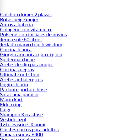
Colchon drimer 2 plazas
Botas beige mujer
Autos a bateria
Colageno con vitamina c
Pulseras con iniciales de novios
Terma sole 80 litros
Teclado marvo touch wisdom
Cortina blanca
Giorgio armani acqua di gioia
Spiderman bebe
Aretes de clip para mujer
Cortinas negras
Ultimate nutrition
Aretes antialergicos
Logitech brio
Parlante portatil bose
Sofa cama paraiso
Mario kart
Elden ring
Luigi
Shampoo Kerastase
Vestido azul
Tv televisores Xiaomi
Chistes cortos para adultos
Camara sony a6400
Versace sunglasses