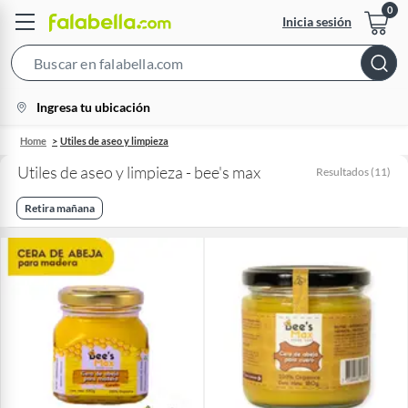
Inicia sesión
Search
Bar
location-
Ingresa tu ubicación
icon
Home
Utiles de aseo y limpieza
Utiles de aseo y limpieza - bee's max
Resultados
(
11
)
Retira mañana