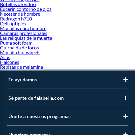
Botellas de vidrio
Eucerin contorno de ojos
Neceser de hombre
Redragon h710
Dell optiplex
Mochilas para hombre
Camaras profesionales
Las reliquias de la muerte
Puma soft foam
Guirnalda de focos
Mochila hot wheels
Asus
Halcones
Repisas de melamina
Te ayudamos
Sé parte de falabella.com
Únete a nuestros programas
Nuestras empresas