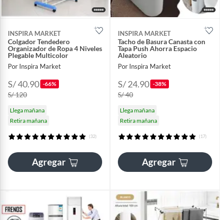
INSPIRA MARKET
INSPIRA MARKET
Colgador Tendedero
Tacho de Basura Canasta con
Organizador de Ropa 4 Niveles
Tapa Push Ahorra Espacio
Plegable Multicolor
Aleatorio
Por Inspira Market
Por Inspira Market
S/ 40.90
S/ 24.90
-66%
-38%
S/ 120
S/ 40
Llega mañana
Llega mañana
Retira mañana
Retira mañana
(32)
(17)
Agregar
Agregar