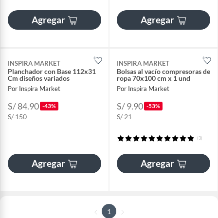
Agregar
Agregar
INSPIRA MARKET
INSPIRA MARKET
Planchador con Base 112x31
Bolsas al vacío compresoras de
Cm diseños variados
ropa 70x100 cm x 1 und
Por Inspira Market
Por Inspira Market
S/ 84.90
S/ 9.90
-43%
-53%
S/ 150
S/ 21
(3)
Agregar
Agregar
1