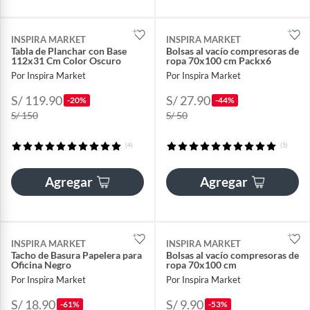
INSPIRA MARKET
INSPIRA MARKET
Tabla de Planchar con Base
Bolsas al vacío compresoras de
112x31 Cm Color Oscuro
ropa 70x100 cm Packx6
Por Inspira Market
Por Inspira Market
S/ 119.90
S/ 27.90
-20%
-44%
S/ 150
S/ 50
(4)
(5)
Agregar
Agregar
INSPIRA MARKET
INSPIRA MARKET
Tacho de Basura Papelera para
Bolsas al vacío compresoras de
Oficina Negro
ropa 70x100 cm
Por Inspira Market
Por Inspira Market
S/ 18.90
S/ 9.90
-61%
-53%