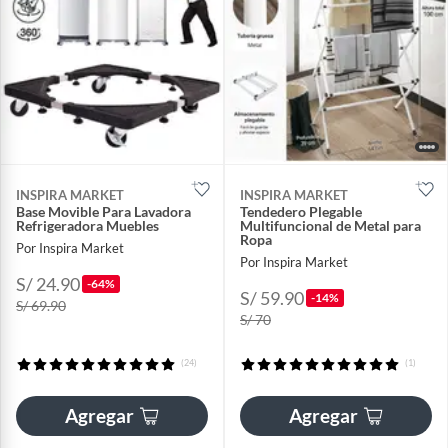
INSPIRA MARKET
INSPIRA MARKET
Base Movible Para Lavadora
Tendedero Plegable
Refrigeradora Muebles
Multifuncional de Metal para
Ropa
Por Inspira Market
Por Inspira Market
S/ 24.90
-64%
S/ 59.90
-14%
S/ 69.90
S/ 70
(24)
(1)
Agregar
Agregar