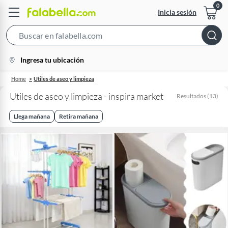
Inicia sesión
Search
Bar
location-
Ingresa tu ubicación
icon
Home
Utiles de aseo y limpieza
Utiles de aseo y limpieza - inspira market
Resultados
(
13
)
Llega mañana
Retira mañana