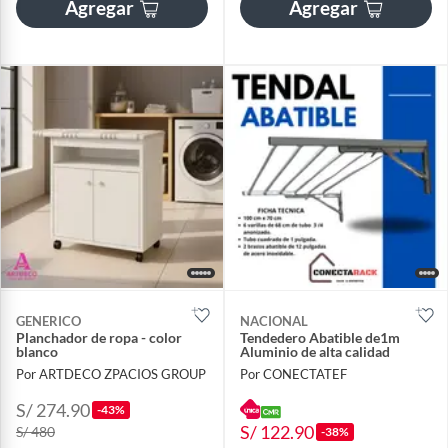
Agregar
Agregar
GENERICO
NACIONAL
Planchador de ropa - color
Tendedero Abatible de1m
blanco
Aluminio de alta calidad
Por ARTDECO ZPACIOS GROUP
Por CONECTATEF
S/ 274.90
-43%
S/ 122.90
S/ 480
-38%