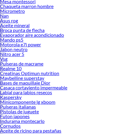
Mesa montessori
Chaqueta marron hombre
Micrometro
Nan
Asus rog
Aceite mineral
Broca punta de flecha
Evaporador aire acondicionado
Mando ps5
Motorola e7i power
Jabon neutro
Nitro acer 5
Vsg
Pulseras de macrame
Realme 10
Creatinas Optimun nutrition
Maybelline superstay
Bases de maquillaje Dior
Casaca cortaviento impermeable
Labial para labios resecos
Kaspersky
Minicomponente lg xboom
Pulseras italianas
Pistolas de juguete
Futon japones
Indurama montecarlo
Cornudos
Aceite de ricino para pestañas