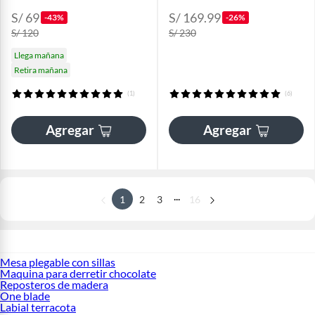
S/ 69
S/ 169.99
-43%
-26%
S/ 120
S/ 230
Llega mañana
Retira mañana
(1)
(6)
Agregar
Agregar
...
1
2
3
16
Mesa plegable con sillas
Maquina para derretir chocolate
Reposteros de madera
One blade
Labial terracota