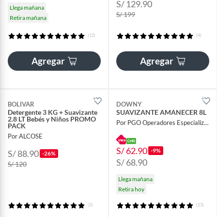
S/ 129.90
Llega mañana
S/ 199
Retira mañana
(12)
(4)
Agregar
Agregar
BOLIVAR
DOWNY
Detergente 3 KG + Suavizante
SUAVIZANTE AMANECER 8L
2.8 LT Bebés y Niños PROMO
Por PGO Operadores Especializados
PACK
Por ALCOSE
S/ 62.90
-9%
S/ 88.90
-26%
S/ 68.90
S/ 120
Llega mañana
Retira hoy
(2)
(13)