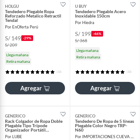
HOLGU
U BUY
Tendedero Plegable Ropa
Tendedero Plegable Acero
Reforzado Metalico Retractil
Inoxidable 150cm
Tendal
Por Hiedra
Por EnOferta Perú
S/ 199
-46%
S/ 149
-29%
S/ 368
S/ 209
Llega mañana
Llega mañana
Retira mañana
Retira mañana
(16)
(10)
Agregar
Agregar
GENERICO
GENERICO
Rack Colgador de Ropa Doble
Tendedero De Ropa de 5 líneas
Plegable Tipo Trípode
Plegable Color Negro TRP-
Organizador Portátil
N60
Minimalista
Por LUBE
Por IMPORTACIONES CUEVA EyM