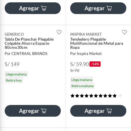
Agregar
Agregar
GENERICO
INSPIRA MARKET
Tabla De Planchar Plegable
Tendedero Plegable
Colgable Ahorra Espacio
Multifuncional de Metal para
80cmx30cm
Ropa
Por CENTRAAL BRANDS
Por Inspira Market
S/ 149
S/ 59.90
-14%
S/ 70
Llega mañana
Llega mañana
Retira hoy
Retira mañana
(2)
Agregar
Agregar