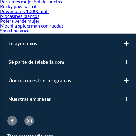
Perfumes mujer Sol de janeiro
Rocky paw patrol
Power bank 10000mah
Mocasines blancos
Polera verde mujer
Mochila spiderman con ruedas
Smart balance
Te ayudamos
Sé parte de falabella.com
Únete a nuestros programas
Nuestras empresas
Términos y condiciones