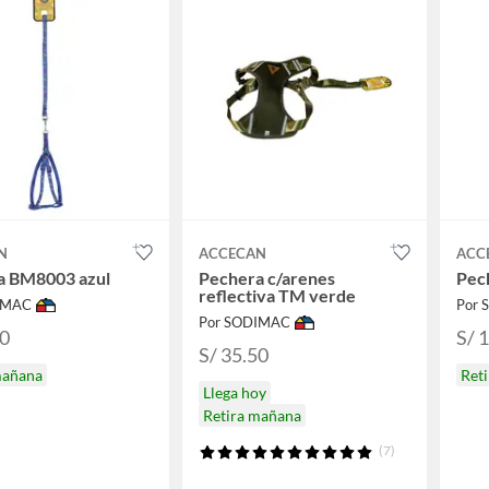
N
ACCECAN
ACC
a BM8003 azul
Pechera c/arenes
Pec
reflectiva TM verde
IMAC
Por
Por SODIMAC
90
S/ 
S/ 35.50
mañana
Ret
Llega hoy
Retira mañana
(7)