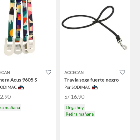
ECAN
ACCECAN
hera Acus 9605 S
Trayla soga fuerte negro
 SODIMAC
Por SODIMAC
12.90
S/ 16.90
ira mañana
Llega hoy
Retira mañana