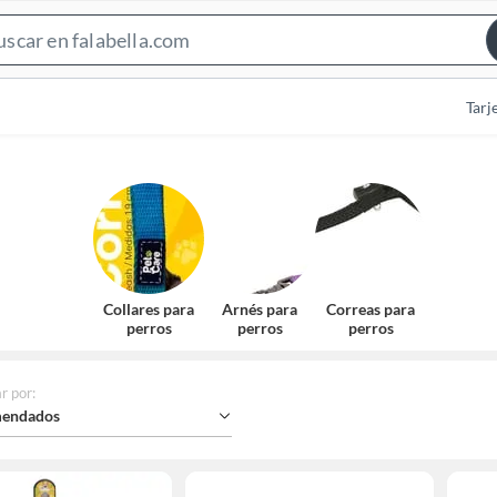
Search
Bar
Tarj
Collares para
Arnés para
Correas para
perros
perros
perros
r por
:
endados