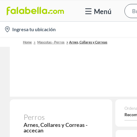
Menú
location-
Ingresa tu ubicación
icon
Home
Mascotas - Perros
Arnes, Collares y Correas
Ordena
Recom
Perros
Arnes, Collares y Correas -
accecan