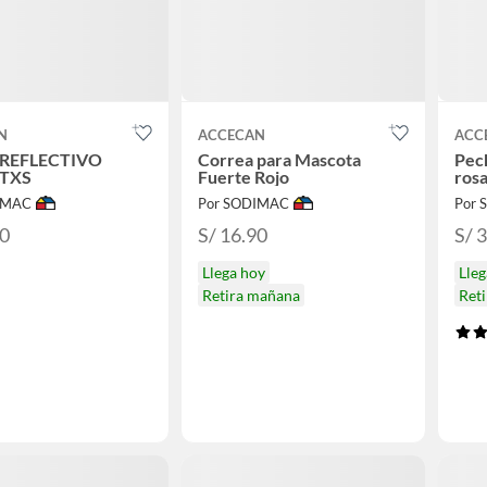
N
ACCECAN
ACC
 REFLECTIVO
Correa para Mascota
Pech
 TXS
Fuerte Rojo
ros
IMAC
Por SODIMAC
Por
90
S/ 16.90
S/ 
Llega hoy
Lleg
Retira mañana
Ret