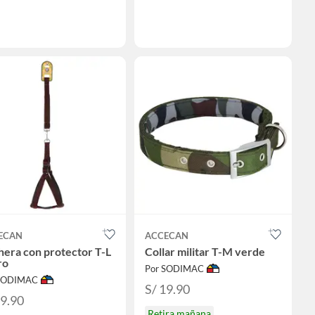
ECAN
ACCECAN
era con protector T-L
Collar militar T-M verde
ro
Por SODIMAC
 SODIMAC
S/ 19.90
39.90
Retira mañana