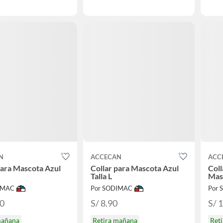
N
ACCECAN
ACC
para Mascota Azul
Collar para Mascota Azul
Coll
Talla L
Mas
IMAC
Por SODIMAC
Por
90
S/ 8.90
S/ 
mañana
Retira mañana
Ret