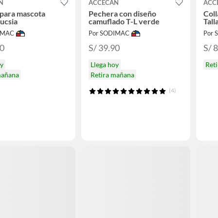
N
ACCECAN
ACC
para mascota
Pechera con diseño
Coll
fucsia
camuflado T-L verde
Tall
IMAC
Por SODIMAC
Por
90
S/ 39.90
S/ 
oy
Llega hoy
Ret
mañana
Retira mañana
(4)