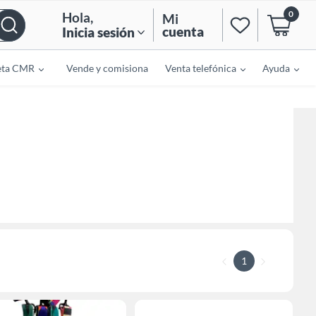
0
Hola
,
Mi
cuenta
Inicia sesión
eta CMR
Vende y comisiona
Venta telefónica
Ayuda
1