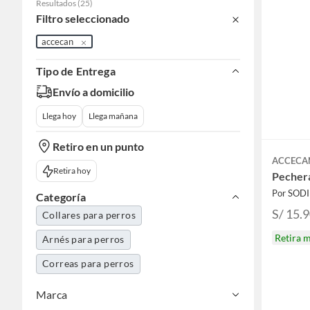
Resultados
(
25
)
Filtro seleccionado
accecan
Tipo de Entrega
Envío a domicilio
Llega hoy
Llega mañana
Retiro en un punto
ACCECA
Retira hoy
Pecher
Por SOD
Categoría
S/ 15.
Collares para perros
Retira 
Arnés para perros
Correas para perros
Marca