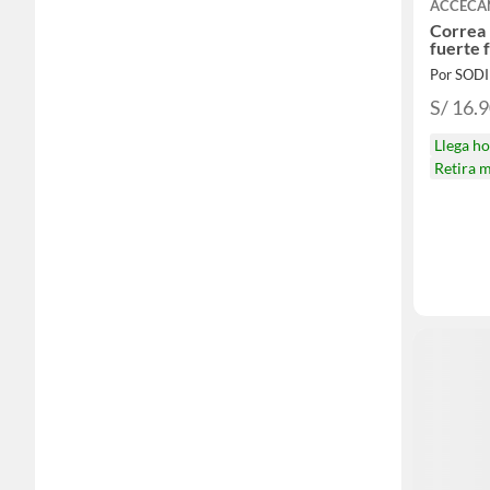
ACCECA
Correa 
fuerte 
Por SOD
S/ 16.
Llega h
Retira 