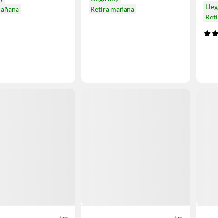
Lleg
mañana
Retira mañana
Ret