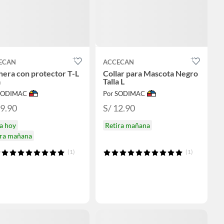
ECAN
ACCECAN
era con protector T-L
Collar para Mascota Negro
a
Talla L
 SODIMAC
Por SODIMAC
39.90
S/ 12.90
a hoy
Retira mañana
ira mañana
(1)
(1)