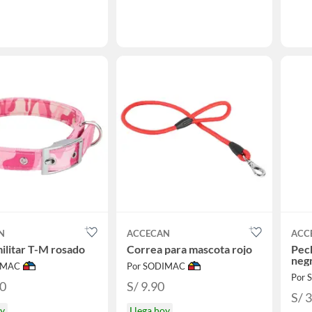
N
ACCECAN
ACC
militar T-M rosado
Correa para mascota rojo
Pech
neg
IMAC
Por SODIMAC
Por
90
S/ 9.90
S/ 
oy
Llega hoy