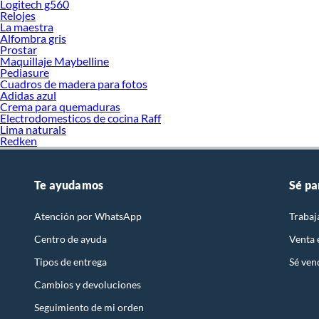
Logitech g560
Relojes
La maestra
Alfombra gris
Prostar
Maquillaje Maybelline
Pediasure
Cuadros de madera para fotos
Adidas azul
Crema para quemaduras
Electrodomesticos de cocina Raff
Lima naturals
Redken
Te ayudamos
Sé pa
Atención por WhatsApp
Trabaj
Centro de ayuda
Venta
Tipos de entrega
Sé ven
Cambios y devoluciones
Seguimiento de mi orden