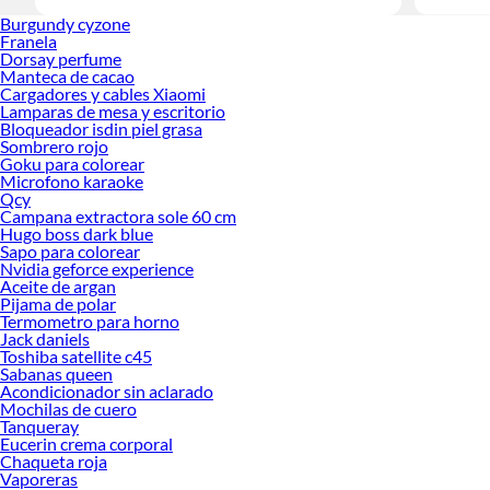
Burgundy cyzone
Franela
Dorsay perfume
Manteca de cacao
Cargadores y cables Xiaomi
Lamparas de mesa y escritorio
Bloqueador isdin piel grasa
Sombrero rojo
Goku para colorear
Microfono karaoke
Qcy
Campana extractora sole 60 cm
Hugo boss dark blue
Sapo para colorear
Nvidia geforce experience
Aceite de argan
Pijama de polar
Termometro para horno
Jack daniels
Toshiba satellite c45
Sabanas queen
Acondicionador sin aclarado
Mochilas de cuero
Tanqueray
Eucerin crema corporal
Chaqueta roja
Vaporeras