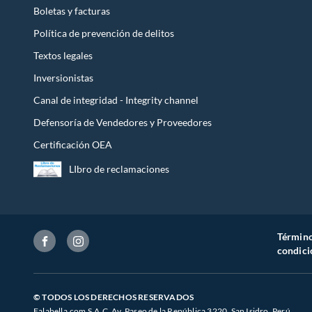
Boletas y facturas
Política de prevención de delitos
Textos legales
Inversionistas
Canal de integridad - Integrity channel
Defensoría de Vendedores y Proveedores
Certificación OEA
LIbro de reclamaciones
Término
condici
© TODOS LOS DERECHOS RESERVADOS
Falabella.com S.A.C. Av. Paseo de la República 3220, San Isidro, Perú