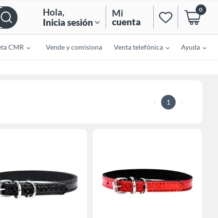
0
Hola
,
Mi
cuenta
Inicia sesión
eta CMR
Vende y comisiona
Venta telefónica
Ayuda
1