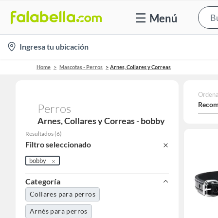
Menú
location-
Ingresa tu ubicación
icon
Home
Mascotas - Perros
Arnes, Collares y Correas
Ordena
Recom
Perros
Arnes, Collares y Correas - bobby
Resultados
(
6
)
Filtro seleccionado
bobby
Categoría
Collares para perros
Arnés para perros