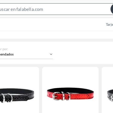
Search
Bar
Tarj
r por
:
endados