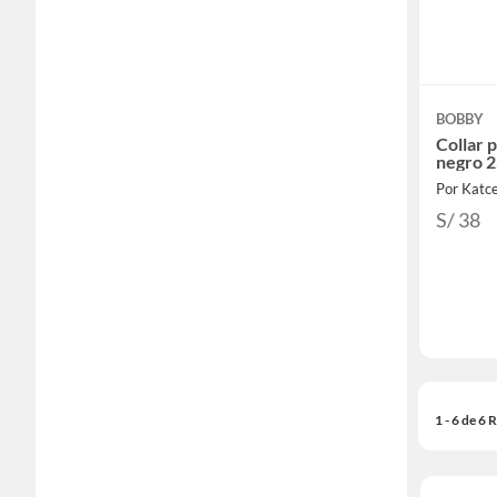
BOBBY
Collar 
negro 
Por Katc
S/ 38
1 - 6 de 6