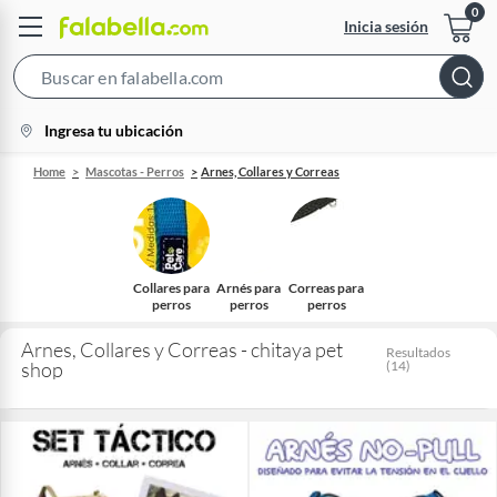
Inicia sesión
Search
Bar
location-
Ingresa tu ubicación
icon
Home
Mascotas - Perros
Arnes, Collares y Correas
Collares para
Arnés para
Correas para
perros
perros
perros
Arnes, Collares y Correas - chitaya pet
Resultados
shop
(
14
)