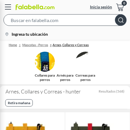
Inicia sesión
Search
Bar
location-
Ingresa tu ubicación
icon
Home
Mascotas - Perros
Arnes, Collares y Correas
Collares para
Arnés para
Correas para
perros
perros
perros
Arnes, Collares y Correas - hunter
Resultados
(
568
)
Retira mañana