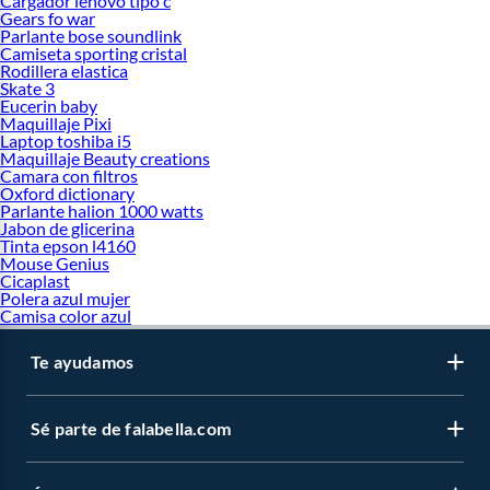
Cargador lenovo tipo c
Gears fo war
Parlante bose soundlink
Camiseta sporting cristal
Rodillera elastica
Skate 3
Eucerin baby
Maquillaje Pixi
Laptop toshiba i5
Maquillaje Beauty creations
Camara con filtros
Oxford dictionary
Parlante halion 1000 watts
Jabon de glicerina
Tinta epson l4160
Mouse Genius
Cicaplast
Polera azul mujer
Camisa color azul
Te ayudamos
Sé parte de falabella.com