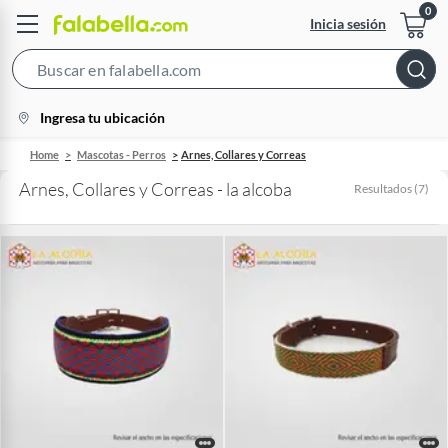
Inicia sesión
Search
Bar
location-
Ingresa tu ubicación
icon
Home
Mascotas - Perros
Arnes, Collares y Correas
Arnes, Collares y Correas - la alcoba
Resultados
(
7
)