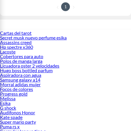
1
Cartas del tarot
Secret musk nuevo perfume esika
Assassins creed
Hp spectre x360
Lacoste
Cobertores para auto
Polos de manga larga
Licuadora oster 2 velocidades
Hugo boss bottled parfum
Aspiradora con agua
Samsung galaxy a14
Morral adidas mujer
Focos de colores
Progress gold
Melissa
Esika
G shock
Audifonos Honor
Kate spade
Super mario party
Puma rs x