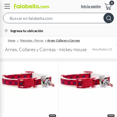
Inicia sesión
Search
Bar
location-
Ingresa tu ubicación
icon
Home
Mascotas - Perros
Arnes, Collares y Correas
Arnes, Collares y Correas - mickey mouse
Resultados
(
2
)