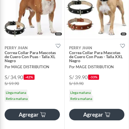
PERRY JHAN
PERRY JHAN
Correa Collar Para Mascotas
Correa Collar Para Mascotas
de Cuero Con Puas - Talla XL
de Cuero Con Puas - Talla XXL
Negro
Negro
Por MAGE DISTRIBUTION
Por MAGE DISTRIBUTION
S/ 34.90
S/ 39.90
-42%
-33%
S/ 59.90
S/ 59.90
Llega mañana
Llega mañana
Retira mañana
Retira mañana
Agregar
Agregar