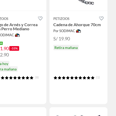
IZOOS
PETIZOOS
go de Arnés y Correa
Cadena de Ahorque 70cm
a Perro Mediano
Por SODIMAC
 SODIMAC
S/ 19.90
Retira mañana
21.90
-33%
32.90
a hoy
ira mañana
(8)
(1)