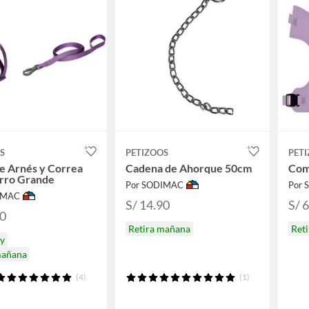
S
PETIZOOS
PET
e Arnés y Correa
Cadena de Ahorque 50cm
Comb
erro Grande
Por SODIMAC
Por
IMAC
S/ 14.90
S/ 
90
Retira mañana
Ret
oy
mañana
(4)
(1)