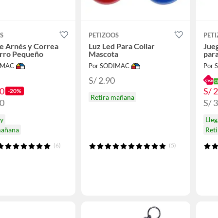
S
PETIZOOS
PET
e Arnés y Correa
Luz Led Para Collar
Jue
erro Pequeño
Mascota
par
IMAC
Por SODIMAC
Por
S/ 2.90
90
S/ 
-20%
Retira mañana
90
S/ 
oy
Lleg
mañana
Ret
(6)
(5)