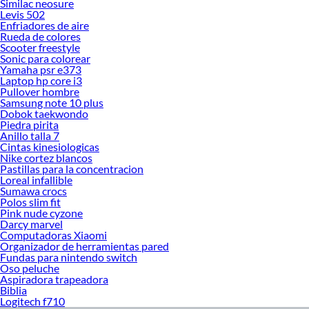
Similac neosure
Levis 502
Enfriadores de aire
Rueda de colores
Scooter freestyle
Sonic para colorear
Yamaha psr e373
Laptop hp core i3
Pullover hombre
Samsung note 10 plus
Dobok taekwondo
Piedra pirita
Anillo talla 7
Cintas kinesiologicas
Nike cortez blancos
Pastillas para la concentracion
Loreal infallible
Sumawa crocs
Polos slim fit
Pink nude cyzone
Darcy marvel
Computadoras Xiaomi
Organizador de herramientas pared
Fundas para nintendo switch
Oso peluche
Aspiradora trapeadora
Biblia
Logitech f710