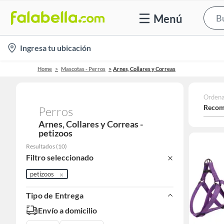
Menú
location-
Ingresa tu ubicación
icon
Home
Mascotas - Perros
Arnes, Collares y Correas
Ordena
Recom
Perros
Arnes, Collares y Correas -
petizoos
Resultados
(
10
)
Filtro seleccionado
petizoos
Tipo de Entrega
Envío a domicilio