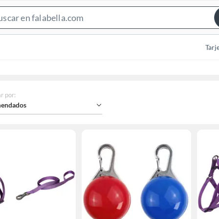
Search
Bar
Tarj
r por
:
endados