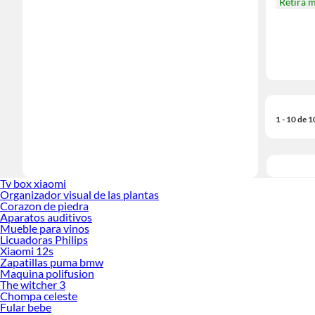
Retira 
1 - 10 de 
Tv box xiaomi
Organizador visual de las plantas
Corazon de piedra
Aparatos auditivos
Mueble para vinos
Licuadoras Philips
Xiaomi 12s
Zapatillas puma bmw
Maquina polifusion
The witcher 3
Chompa celeste
Fular bebe