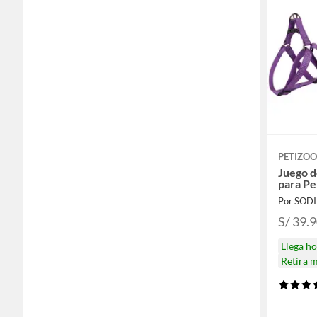
PETIZOO
Juego d
para P
Por SOD
S/ 39.
Llega h
Retira 