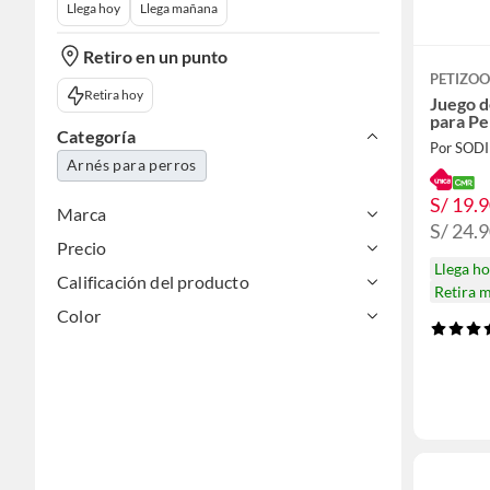
Llega hoy
Llega mañana
Retiro en un punto
PETIZOO
Retira hoy
Juego d
para P
Categoría
Por SOD
Arnés para perros
S/ 19.
Marca
S/ 24.
Precio
Llega h
Calificación del producto
Retira 
Color