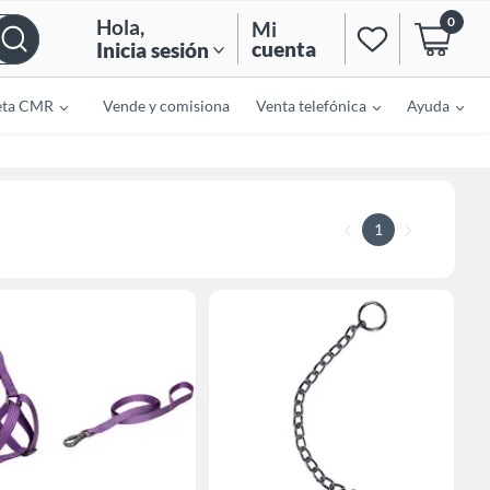
0
Hola
,
Mi
cuenta
Inicia sesión
eta CMR
Vende y comisiona
Venta telefónica
Ayuda
1