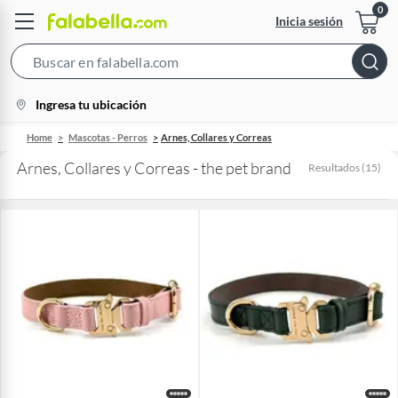
Inicia sesión
Search
Bar
location-
Ingresa tu ubicación
icon
Home
Mascotas - Perros
Arnes, Collares y Correas
Arnes, Collares y Correas - the pet brand
Resultados
(
15
)