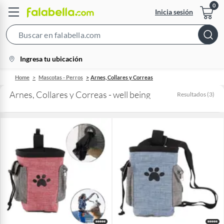
Inicia sesión
Search
Bar
location-
Ingresa tu ubicación
icon
Home
Mascotas - Perros
Arnes, Collares y Correas
Arnes, Collares y Correas - well being
Resultados
(
3
)