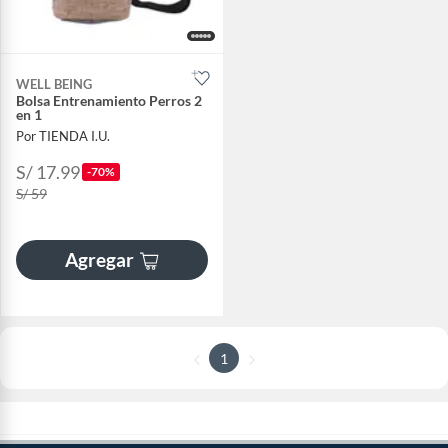
WELL BEING
Bolsa Entrenamiento Perros 2
en 1
Por TIENDA I.U.
S/ 17.99
-70%
S/ 59
Agregar
1