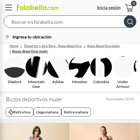
Inicia sesión
Search
Bar
location-
Ingresa tu ubicación
icon
Home
Deportes y aire libre - Ropa deportiva
Ropa deportiva mujer
Buzos deportivos mujer
Diadora
Mountain
Adidas
Mossimo
Columbia
Under
Gear
Armour
Buzos deportivos mujer
Resultados
(
165
)
Retira hoy
Llega mañana
Retira mañana