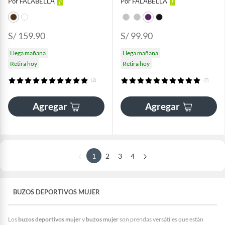
Por FALABELLA
Por FALABELLA
S/ 159.90
S/ 99.90
Llega mañana
Llega mañana
Retira hoy
Retira hoy
(2)
(7)
Agregar
Agregar
1
2
3
4
BUZOS DEPORTIVOS MUJER
Los
buzos deportivos mujer
y
buzos mujer
son prendas versátiles que están