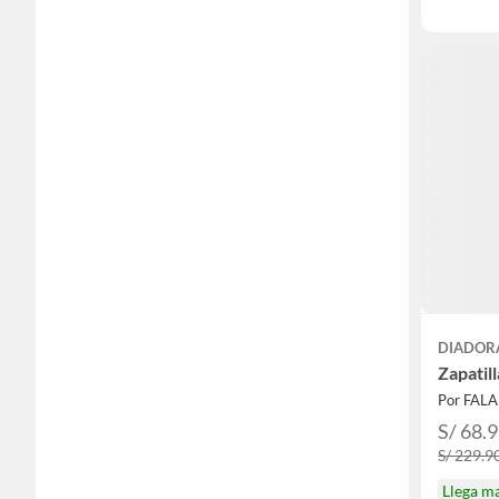
DIADOR
Zapatil
Por FAL
S/ 68.
S/ 229.9
Llega m