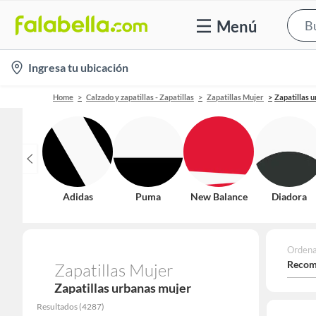
Menú
location-
Ingresa tu ubicación
icon
Home
Calzado y zapatillas - Zapatillas
Zapatillas Mujer
Zapatillas 
Adidas
Puma
New Balance
Diadora
Ordena
Recom
Zapatillas Mujer
Zapatillas urbanas mujer
Resultados
(
4287
)