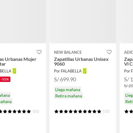
NEW BALANCE
ADI
las Urbanas Mujer
Zapatillas Urbanas Unisex
Zapa
tar
9060
Vl C
ABELLA
Por FALABELLA
Por 
S/ 699.90
S/ 
-31%
S/ 2
Llega mañana
añana
Lle
Retira mañana
mañana
Ret
(21)
(15)