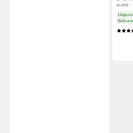
S/ 299
Llega m
Retira 