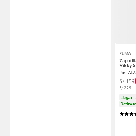
PUMA
Zapatil
Vikky S
Por FAL
S/ 159
S/ 229
Llega m
Retira 