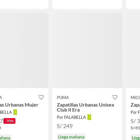
A
PUMA
MIC
las Urbanas Mujer
Zapatillas Urbanas Unisex
Zapa
Club II Era
ABELLA
Por 
Por FALABELLA
97
S/ 
-70%
S/ 249
0
S/ 8
Llega mañana
añana
Lle