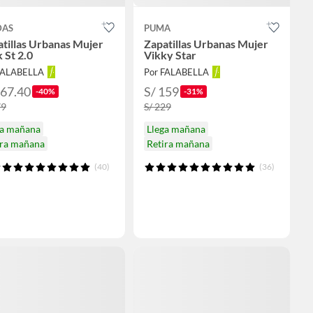
DAS
PUMA
tillas Urbanas Mujer
Zapatillas Urbanas Mujer
 St 2.0
Vikky Star
FALABELLA
Por FALABELLA
167.40
S/ 159
-40%
-31%
79
S/ 229
ga mañana
Llega mañana
ira mañana
Retira mañana
(40)
(36)