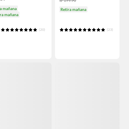
S/ 199.90
ga mañana
Retira mañana
ira mañana
(20)
(23)