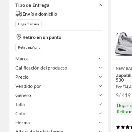
Tipo de Entrega
Envío a domicilio
Llega mañana
Retiro en un punto
Retira mañana
Marca
Calificación del producto
NEW BA
Zapatil
Precio
530
Vendido por
Por FAL
S/ 419
Género
Talla
Llega m
Retira 
Color
Horma
Altura de la plataforma