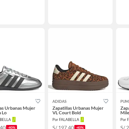
ADIDAS
PUM
las Urbanas Mujer
Zapatillas Urbanas Mujer
Zapa
 Lo
VL Court Bold
Mil
ABELLA
Por FALABELLA
Por 
.40
S/ 197.40
S/ 
-40%
-40%