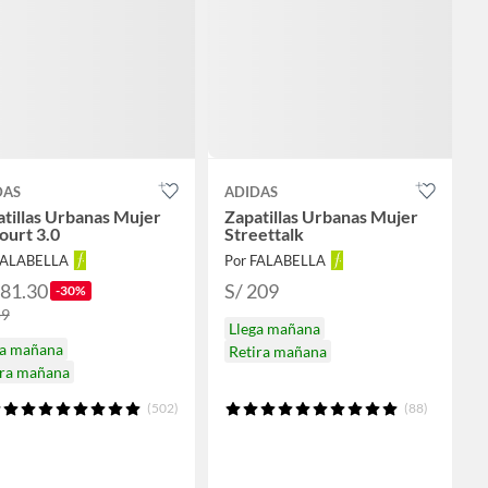
DAS
ADIDAS
tillas Urbanas Mujer
Zapatillas Urbanas Mujer
ourt 3.0
Streettalk
FALABELLA
Por FALABELLA
181.30
S/ 209
-30%
59
Llega mañana
ga mañana
Retira mañana
ira mañana
(502)
(88)