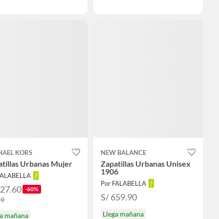
HAEL KORS
NEW BALANCE
tillas Urbanas Mujer
Zapatillas Urbanas Unisex
1906
FALABELLA
Por FALABELLA
327.60
-60%
S/ 659.90
19
Llega mañana
ga mañana