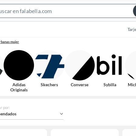
Search
Bar
Tarj
urbanas mujer
Adidas
Skechers
Converse
Sybilla
Mic
Originals
r por
:
endados