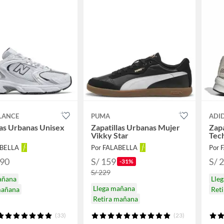
LANCE
PUMA
ADI
las Urbanas Unisex
Zapatillas Urbanas Mujer
Zapa
Vikky Star
Tec
ABELLA
Por FALABELLA
Por 
.90
S/ 159
S/ 
-31%
S/ 229
añana
Lle
Llega mañana
mañana
Ret
Retira mañana
(33)
(23)