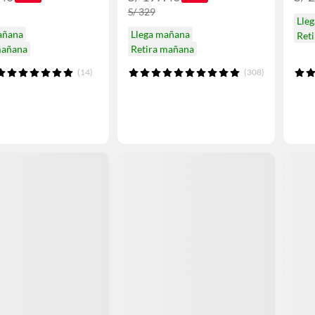
S/ 329
Lle
añana
Llega mañana
Ret
mañana
Retira mañana
(14)
(308)