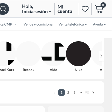
0
Hola
,
Mi
cuenta
Inicia sesión
eta CMR
Vende y comisiona
Venta telefónica
Ayuda
hael Kors
Reebok
Aldo
Nike
Vans
...
1
2
3
90