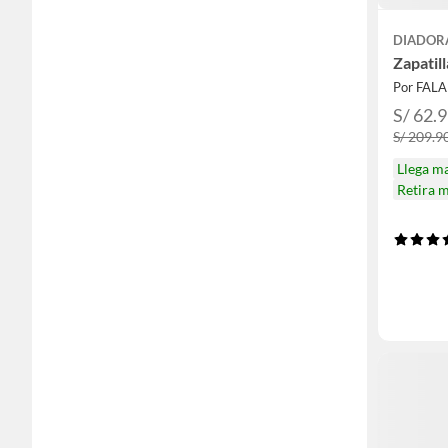
DIADOR
Zapatil
Por FAL
S/ 62.
S/ 209.9
Llega m
Retira 