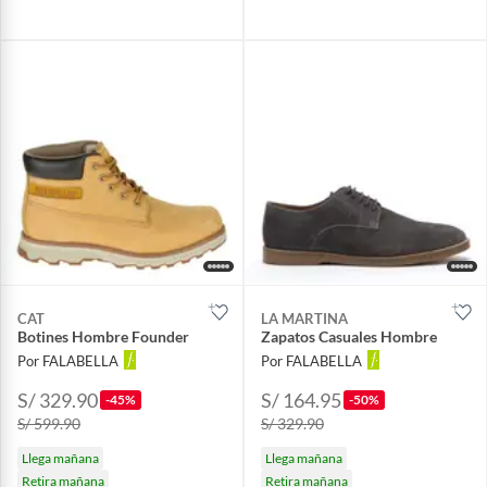
CAT
LA MARTINA
Botines Hombre Founder
Zapatos Casuales Hombre
Por FALABELLA
Por FALABELLA
S/ 329.90
S/ 164.95
-45%
-50%
S/ 599.90
S/ 329.90
Llega mañana
Llega mañana
Retira mañana
Retira mañana