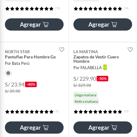
(13)
(14)
Agregar
Agregar
NORTH STAR
LA MARTINA
Pantuflas Para Hombre Gx
Zapatos de Vestir Cuero
Hombre
Por Bata Perú
Por FALABELLA
S/ 229.90
-30%
S/ 23.94
-40%
S/ 329.90
S/ 39.90
Llega mañana
Retira mañana
(6)
(12)
Agregar
Agregar