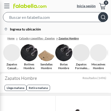
Inicia sesión
Search
Bar
location-
Ingresa tu ubicación
icon
Home
Calzado y zapatillas - Zapatos
Zapatos Hombre
Zapatos
Botines
Sandalias
Botas
Zapatos
Mocasines
P
Casual
Hombre
Hombre
Hombre
Formales
Hombre
Hombre
Hombre
Zapatos Hombre
Resultados
(
1496
)
Llega mañana
Retira mañana