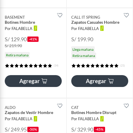
BASEMENT
CALL IT SPRING
Botines Hombre
Zapatos Casuales Hombre
Por FALABELLA
Por FALABELLA
S/ 129.90
S/ 199.90
-41%
S/ 219.90
Llega mañana
Retira mañana
Retira mañana
(14)
(21)
Agregar
Agregar
ALDO
CAT
Zapatos de Vestir Hombre
Botines Hombre Disrupt
Por FALABELLA
Por FALABELLA
S/ 249.95
S/ 329.90
-50%
-45%