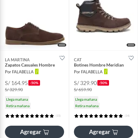
LA MARTINA
CAT
Zapatos Casuales Hombre
Botines Hombre Meridian
Por FALABELLA
Por FALABELLA
S/ 164.95
S/ 329.90
-50%
-50%
S/ 329.90
S/ 659.90
Llega mañana
Llega mañana
Retira mañana
Retira mañana
(15)
(14)
Agregar
Agregar