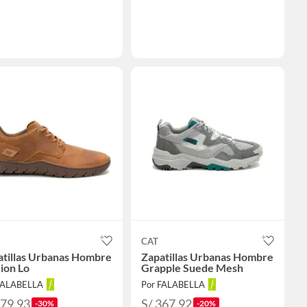
CAT
atillas Urbanas Hombre
Zapatillas Urbanas Hombre
ion Lo
Grapple Suede Mesh
FALABELLA
Por FALABELLA
279.93
S/ 367.92
-30%
-20%