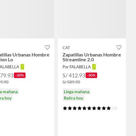
CAT
atillas Urbanas Hombre
Zapatillas Urbanas Hombre
ion Lo
Streamline 2.0
FALABELLA
Por FALABELLA
279.93
S/ 412.93
-30%
-30%
99.90
S/ 589.90
ga mañana
Llega mañana
ra hoy
Retira hoy
(1)