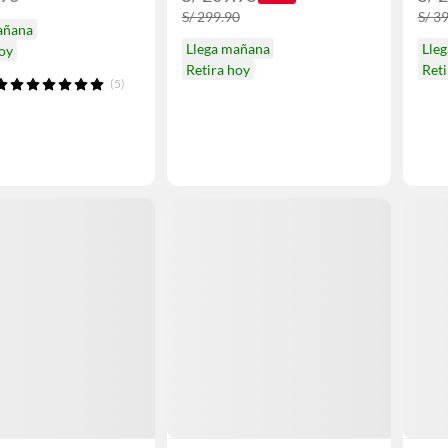
S/ 299.90
S/ 3
añana
Llega mañana
Lle
hoy
Retira hoy
Reti
(5)