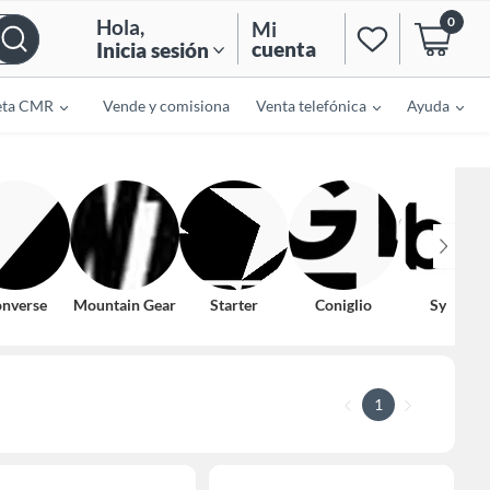
0
Hola
,
Mi
cuenta
Inicia sesión
eta CMR
Vende y comisiona
Venta telefónica
Ayuda
nverse
Mountain Gear
Starter
Coniglio
Sybilla
1