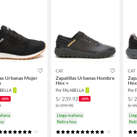
CAT
CAT
las Urbanas Mujer
Zapatillas Urbanas Hombre
Zap
a
Hex +
Hex 
ABELLA
Por FALABELLA
Por 
S/ 239.92
S/ 
-40%
-20%
0
S/ 299.90
S/ 3
añana
Llega mañana
Lle
hoy
Retira hoy
Reti
(7)
(3)