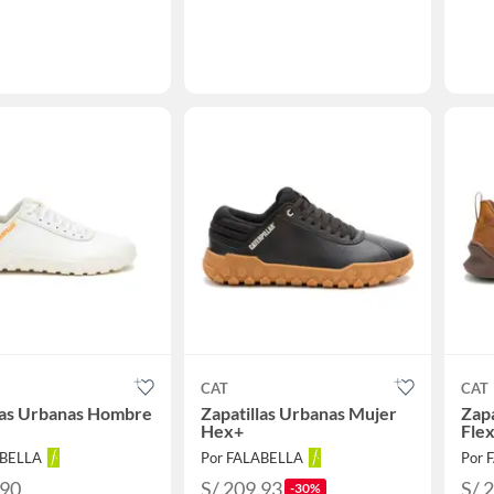
CAT
CAT
las Urbanas Hombre
Zapatillas Urbanas Mujer
Zap
Hex+
Flex
ABELLA
Por FALABELLA
Por 
.90
S/ 209.93
S/ 
-30%