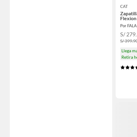
CAT
Zapatil
Flexion
Por FAL
S/ 279
S/ 399.9
Llega m
Retira 