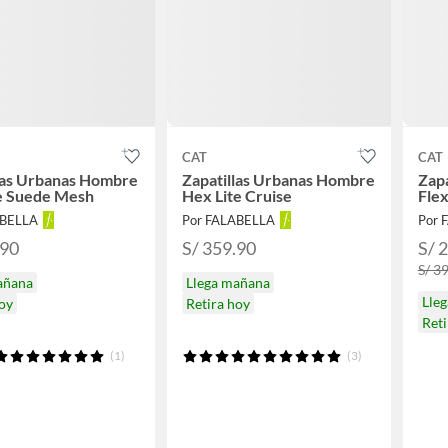
CAT
CAT
las Urbanas Hombre
Zapatillas Urbanas Hombre
Zap
e Suede Mesh
Hex Lite Cruise
Flex
ABELLA
Por FALABELLA
Por 
.90
S/ 359.90
S/ 
S/ 3
añana
Llega mañana
Lle
hoy
Retira hoy
Reti
(1)
(3)