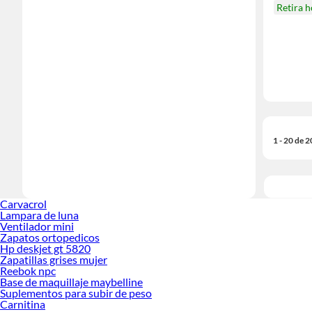
Retira 
1 - 20 de 
Carvacrol
Lampara de luna
Ventilador mini
Zapatos ortopedicos
Hp deskjet gt 5820
Zapatillas grises mujer
Reebok npc
Base de maquillaje maybelline
Suplementos para subir de peso
Carnitina