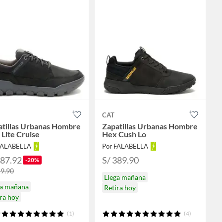
CAT
atillas Urbanas Hombre
Zapatillas Urbanas Hombre
Lite Cruise
Hex Cush Lo
FALABELLA
Por FALABELLA
287.92
S/ 389.90
-20%
59.90
Llega mañana
ga mañana
Retira hoy
ra hoy
(1)
(4)