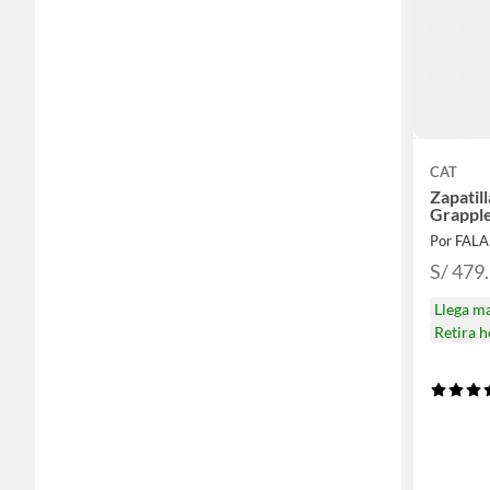
CAT
Zapatil
Grappl
Por FAL
S/ 479
Llega m
Retira 