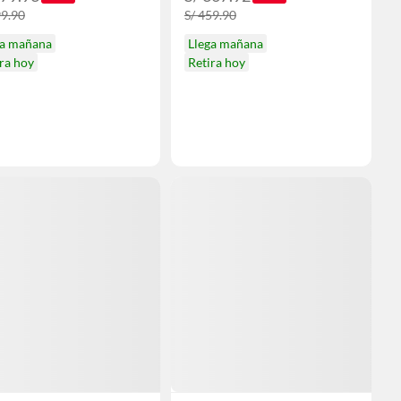
99.90
S/ 459.90
ga mañana
Llega mañana
ra hoy
Retira hoy