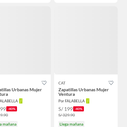
CAT
tillas Urbanas Mujer
Zapatillas Urbanas Mujer
tura
Ventura
FALABELLA
Por FALABELLA
199
S/ 199
-40%
-40%
29.90
S/ 329.90
ga mañana
Llega mañana