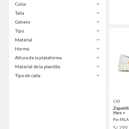
Color
Talla
Género
Tipo
Material
Horma
Altura de la plataforma
Material de la plantilla
Tipo de caña
CAT
Zapatil
Hex +
Por FAL
S/ 299