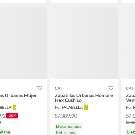
CAT
CAT
las Urbanas Mujer
Zapatillas Urbanas Hombre
Zapa
Hex Cush Lo
Ven
ABELLA
Por FALABELLA
Por 
.92
S/ 389.90
S/ 
-20%
0
S/ 3
Llega mañana
añana
Lle
Retira hoy