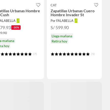
CAT
atillas Urbanas Hombre
Zapatillas Urbanas Cuero
 Cush
Hombre Invader St
FALABELLA
Por FALABELLA
279.93
S/ 599.90
-30%
99.90
Llega mañana
ga mañana
Retira hoy
ra hoy
(7)
(5)