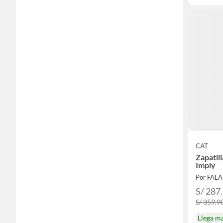
CAT
Zapatil
Imply
Por FAL
S/ 287
S/ 359.9
Llega m