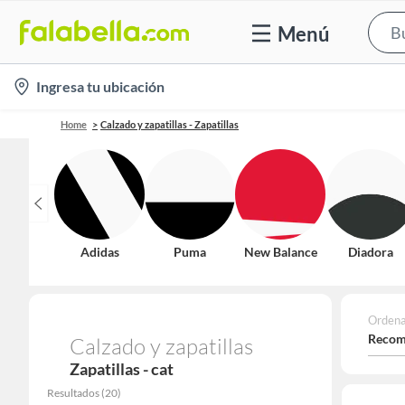
Menú
location-
Ingresa tu ubicación
icon
Home
Calzado y zapatillas - Zapatillas
Adidas
Puma
New Balance
Diadora
Ordena
Recom
Calzado y zapatillas
Zapatillas - cat
Resultados
(
20
)