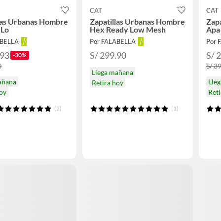
CAT
CAT
las Urbanas Hombre
Zapatillas Urbanas Hombre
Zap
 Lo
Hex Ready Low Mesh
Apa
ABELLA
Por FALABELLA
Por 
.93
S/ 299.90
S/ 
-30%
0
S/ 3
Llega mañana
añana
Lle
Retira hoy
hoy
Reti
(2)
(1)