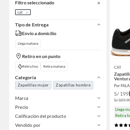
Filtro seleccionado
cat
Tipo de Entrega
Envío a domicilio
Llega mañana
Retiro en un punto
Retira hoy
Retira mañana
CAT
Zapatil
Categoría
Ventur
Zapatillas mujer
Zapatillas hombre
Por FAL
S/ 199
Marca
S/ 329.9
Precio
Llega m
Retira 
Calificación del producto
Vendido por