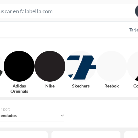
Search
Bar
Tarj
Adidas
Nike
Skechers
Reebok
Co
Originals
r por
:
endados