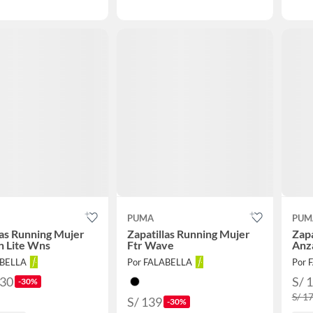
PUMA
PUM
las Running Mujer
Zapatillas Running Mujer
Zap
n Lite Wns
Ftr Wave
Anz
ABELLA
Por FALABELLA
Por 
.30
S/ 
-30%
S/ 1
S/ 139
-30%