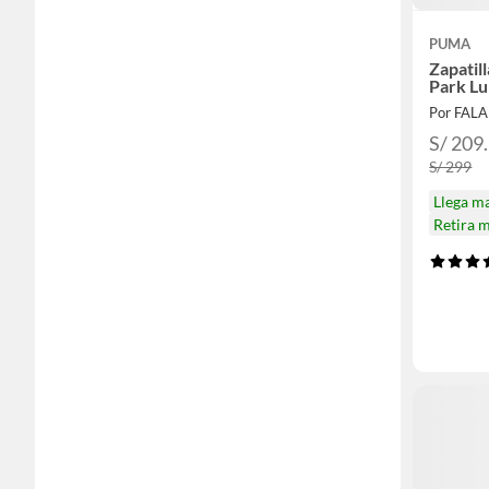
PUMA
Zapatil
Park L
Por FAL
S/ 209
S/ 299
Llega m
Retira 