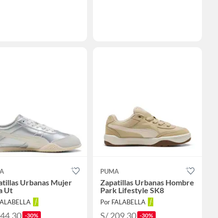
A
PUMA
tillas Urbanas Mujer
Zapatillas Urbanas Hombre
a Ut
Park Lifestyle SK8
FALABELLA
Por FALABELLA
244.30
S/ 209.30
-30%
-30%