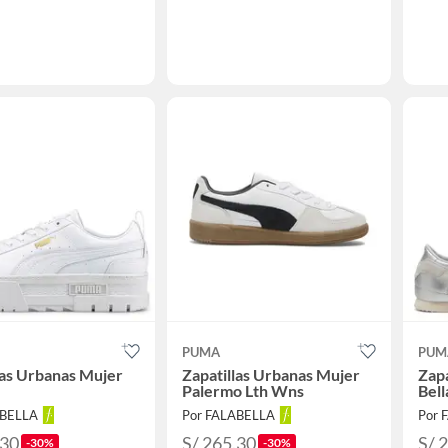
PUMA
PUM
las Urbanas Mujer
Zapatillas Urbanas Mujer
Zapa
Palermo Lth Wns
Bell
ABELLA
Por FALABELLA
Por 
.30
S/ 265.30
S/ 
-30%
-30%