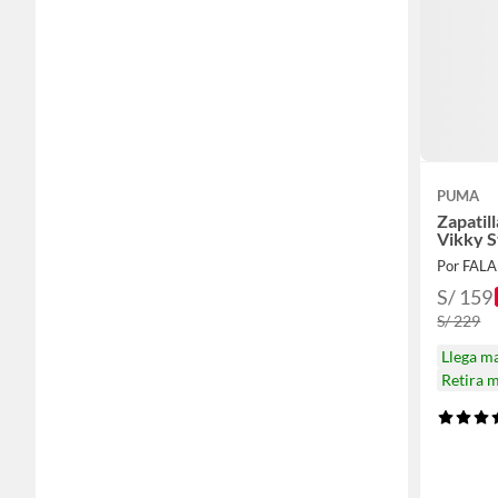
PUMA
Zapatil
Vikky S
Por FAL
S/ 159
S/ 229
Llega m
Retira 