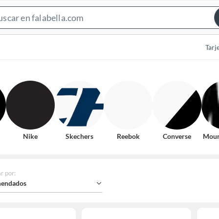
Search
Bar
Tarj
Nike
Skechers
Reebok
Converse
Moun
r por
:
endados