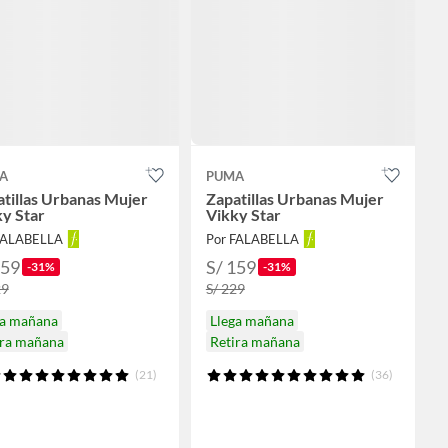
A
PUMA
tillas Urbanas Mujer
Zapatillas Urbanas Mujer
y Star
Vikky Star
FALABELLA
Por FALABELLA
159
S/ 159
-31%
-31%
29
S/ 229
ga mañana
Llega mañana
ira mañana
Retira mañana
(21)
(36)