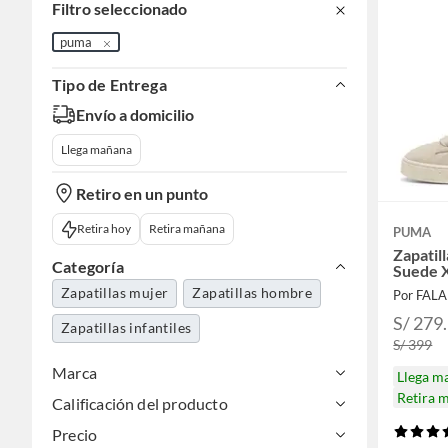
Filtro seleccionado
puma
Tipo de Entrega
Envío a domicilio
Llega mañana
Retiro en un punto
Retira hoy
Retira mañana
PUMA
Zapatil
Categoría
Suede 
Zapatillas mujer
Zapatillas hombre
Por FAL
S/ 279
Zapatillas infantiles
S/ 399
Marca
Llega m
Retira 
Calificación del producto
Precio