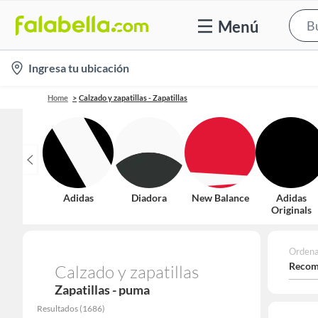
Menú
location-
Ingresa tu ubicación
icon
Home
Calzado y zapatillas - Zapatillas
Adidas
Diadora
New Balance
Adidas
Originals
Ordena
Recom
Calzado y zapatillas
Zapatillas - puma
Resultados
(
1686
)