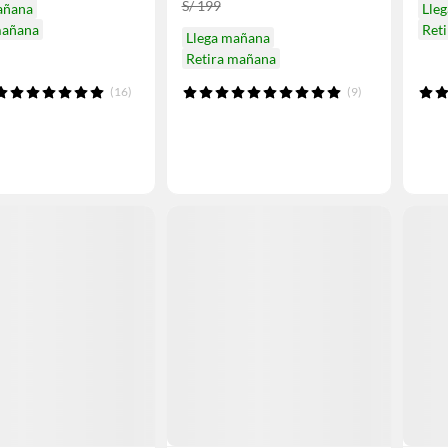
S/ 199
añana
Lle
mañana
Ret
Llega mañana
Retira mañana
(16)
(9)