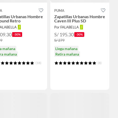
A
PUMA
atillas Urbanas Hombre
Zapatillas Urbanas Hombre
ound Retro
Caven III Plus SD
FALABELLA
Por FALABELLA
209.30
S/ 195.30
-30%
-30%
99
S/ 279
ga mañana
Llega mañana
ira mañana
Retira mañana
(18)
(8)