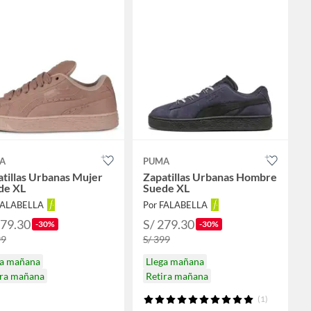
A
PUMA
tillas Urbanas Mujer
Zapatillas Urbanas Hombre
de XL
Suede XL
FALABELLA
Por FALABELLA
279.30
S/ 279.30
-30%
-30%
99
S/ 399
ga mañana
Llega mañana
ira mañana
Retira mañana
(1)