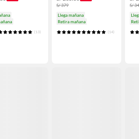
S/ 379
S/ 3
añana
Llega mañana
Lle
mañana
Retira mañana
Ret
(13)
(14)