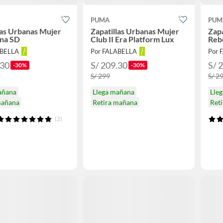
PUMA
PUM
las Urbanas Mujer
Zapatillas Urbanas Mujer
Zap
una SD
Club II Era Platform Lux
Reb
ABELLA
Por FALABELLA
Por 
.30
S/ 209.30
S/ 
-30%
-30%
S/ 299
S/ 2
añana
Llega mañana
Lle
mañana
Retira mañana
Ret
(2)