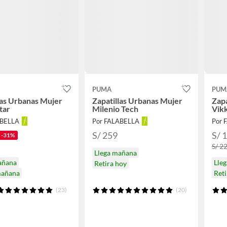
PUMA
PUM
las Urbanas Mujer
Zapatillas Urbanas Mujer
Zapa
tar
Milenio Tech
Vikk
ABELLA
Por FALABELLA
Por 
S/ 259
S/ 
-31%
S/ 2
Llega mañana
añana
Lle
Retira hoy
mañana
Ret
(23)
(20)