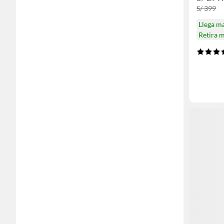
S/ 399
Llega m
Retira 