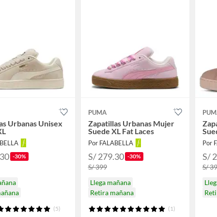
PUMA
PUM
las Urbanas Unisex
Zapatillas Urbanas Mujer
Zapa
XL
Suede XL Fat Laces
Sue
ABELLA
Por FALABELLA
Por 
.30
S/ 279.30
S/ 
-30%
-30%
S/ 399
S/ 3
añana
Llega mañana
Lle
mañana
Retira mañana
Ret
(5)
(1)