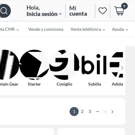
0
Hola
,
Mi
cuenta
Inicia sesión
eta CMR
Vende y comisiona
Venta telefónica
Ayuda
tain Gear
Starter
Coniglio
Sybilla
Adidas Terr
...
1
2
3
36