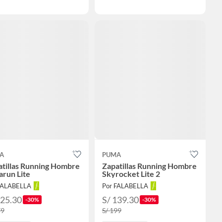
A
PUMA
atillas Running Hombre
Zapatillas Running Hombre
arun Lite
Skyrocket Lite 2
FALABELLA
Por FALABELLA
125.30
S/ 139.30
-30%
-30%
79
S/ 199