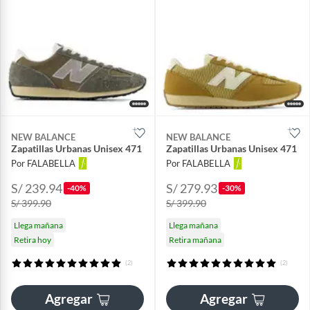
NEW BALANCE
NEW BALANCE
Zapatillas Urbanas Unisex 471
Zapatillas Urbanas Unisex 471
Por FALABELLA
Por FALABELLA
S/ 239.94
S/ 279.93
-40%
-30%
S/ 399.90
S/ 399.90
Llega mañana
Llega mañana
Retira hoy
Retira mañana
(2)
(2)
Agregar
Agregar