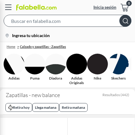
Inicia sesión
Search
Bar
location-
Ingresa tu ubicación
icon
Home
Calzado y zapatillas - Zapatillas
Adidas
Puma
Diadora
Adidas
Nike
Skechers
R
Originals
Zapatillas - new balance
Resultados
(
442
)
Retira hoy
Llega mañana
Retira mañana