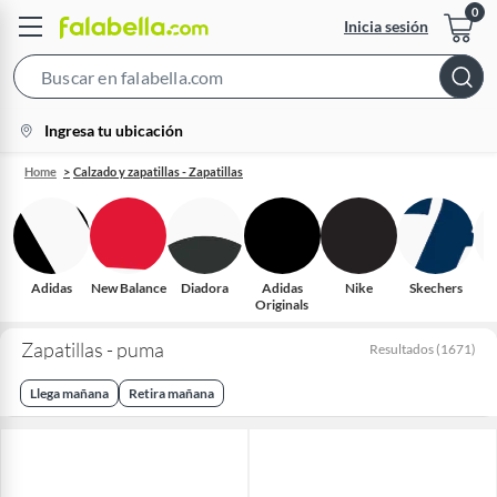
Inicia sesión
Search
Bar
location-
Ingresa tu ubicación
icon
Home
Calzado y zapatillas - Zapatillas
Adidas
New Balance
Diadora
Adidas
Nike
Skechers
R
Originals
Zapatillas - puma
Resultados
(
1671
)
Llega mañana
Retira mañana