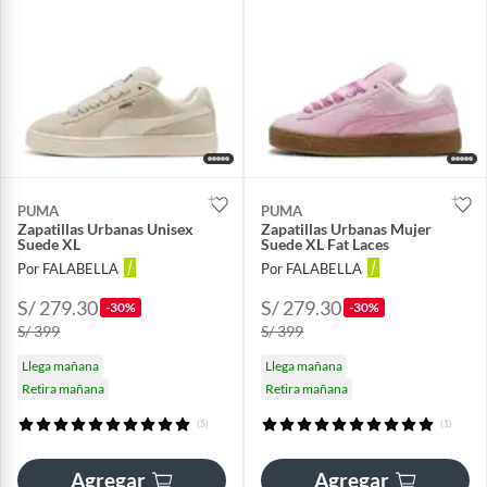
PUMA
PUMA
Zapatillas Urbanas Unisex
Zapatillas Urbanas Mujer
Suede XL
Suede XL Fat Laces
Por FALABELLA
Por FALABELLA
S/ 279.30
S/ 279.30
-30%
-30%
S/ 399
S/ 399
Llega mañana
Llega mañana
Retira mañana
Retira mañana
(5)
(1)
Agregar
Agregar