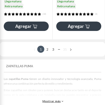
Llega mañana
Llega mañana
Retira mañana
Retira mañana
(18)
(8)
Agregar
Agregar
...
1
2
3
35
ZAPATILLAS PUMA
Las
zapatillas Puma
tienen un diseño innovador y tecnología avanzada, Puma
ofrece una combinación perfecta de estilo y rendimiento.
Estas zapatillas son ideales para quienes buscan destacarse tanto en el deporte
como en la vida cotidiana y en falabella.com las puedes encontrar a precios
increíbles.
Las
zapatillas Puma
destacan por su comodidad y durabilidad,
Mostrar más
haciendo que cada paso sea ligero y seguro. Desde los modelos clásicos como las