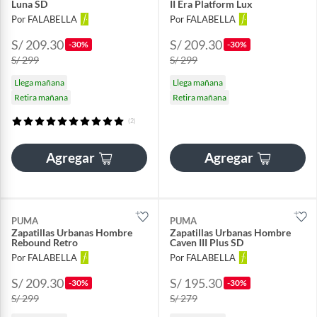
Luna SD
II Era Platform Lux
Por FALABELLA
Por FALABELLA
S/ 209.30
S/ 209.30
-30%
-30%
S/ 299
S/ 299
Llega mañana
Llega mañana
Retira mañana
Retira mañana
(2)
Agregar
Agregar
PUMA
PUMA
Zapatillas Urbanas Hombre
Zapatillas Urbanas Hombre
Rebound Retro
Caven III Plus SD
Por FALABELLA
Por FALABELLA
S/ 209.30
S/ 195.30
-30%
-30%
S/ 299
S/ 279