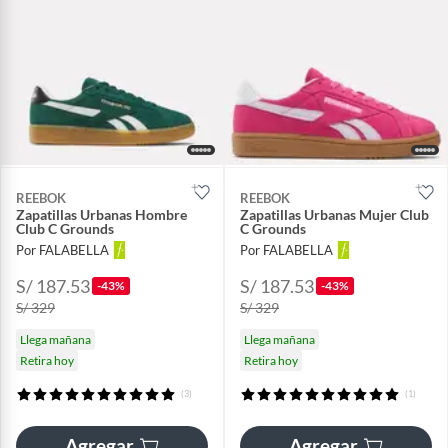
REEBOK
REEBOK
Zapatillas Urbanas Hombre
Zapatillas Urbanas Mujer Club
Club C Grounds
C Grounds
Por FALABELLA
Por FALABELLA
S/ 187.53
S/ 187.53
-43%
-43%
S/ 329
S/ 329
Llega mañana
Llega mañana
Retira hoy
Retira hoy
(3)
(1)
Agregar
Agregar