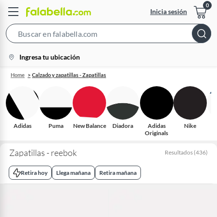
Inicia sesión
Search
Bar
location-
Ingresa tu ubicación
icon
Home
Calzado y zapatillas - Zapatillas
Adidas
Puma
New Balance
Diadora
Adidas
Nike
S
Originals
Zapatillas - reebok
Resultados
(
436
)
Retira hoy
Llega mañana
Retira mañana