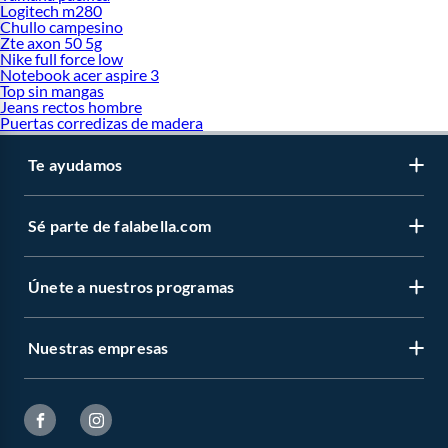
Logitech m280
Zapatillas Vans
Chullo campesino
Zapatillas New balance
Zte axon 50 5g
Zapatillas Under Armour
Nike full force low
Nuestras marcas:
Notebook acer aspire 3
Top sin mangas
Adidas
Jeans rectos hombre
Nike
Puertas corredizas de madera
Puma
Skechers
Te ayudamos
Reebok
Fila
Converse
Vans
Sé parte de falabella.com
New Balance
Umbro
Asics
Únete a nuestros programas
Caterpillar
Diadora
Bruno Ferrini
Nuestras empresas
Vizzano
Azaleia
Veja
Aldo
Power
Próximos Eventos: