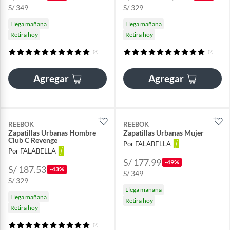
S/ 349
S/ 329
Llega mañana
Llega mañana
Retira hoy
Retira hoy
(3)
(2)
Agregar
Agregar
REEBOK
REEBOK
Zapatillas Urbanas Hombre
Zapatillas Urbanas Mujer
Club C Revenge
Por FALABELLA
Por FALABELLA
S/ 177.99
-49%
S/ 187.53
-43%
S/ 349
S/ 329
Llega mañana
Llega mañana
Retira hoy
Retira hoy
(2)