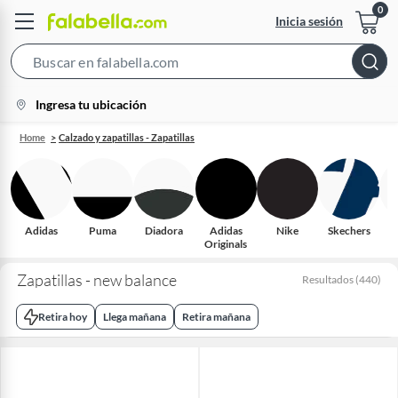
Inicia sesión
Search
Bar
location-
Ingresa tu ubicación
icon
Home
Calzado y zapatillas - Zapatillas
Adidas
Puma
Diadora
Adidas
Nike
Skechers
R
Originals
Zapatillas - new balance
Resultados
(
440
)
Retira hoy
Llega mañana
Retira mañana