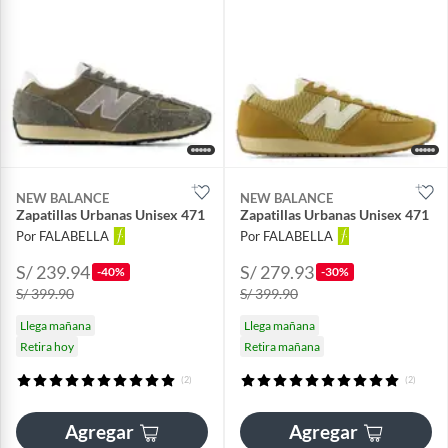
NEW BALANCE
NEW BALANCE
Zapatillas Urbanas Unisex 471
Zapatillas Urbanas Unisex 471
Por FALABELLA
Por FALABELLA
S/ 239.94
S/ 279.93
-40%
-30%
S/ 399.90
S/ 399.90
Llega mañana
Llega mañana
Retira hoy
Retira mañana
(2)
(2)
Agregar
Agregar