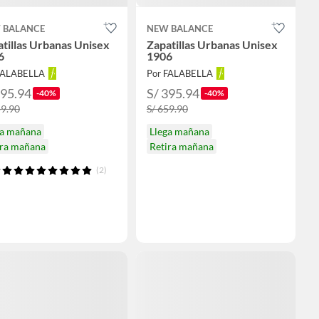
 BALANCE
NEW BALANCE
tillas Urbanas Unisex
Zapatillas Urbanas Unisex
6
1906
FALABELLA
Por FALABELLA
395.94
S/ 395.94
-40%
-40%
59.90
S/ 659.90
ga mañana
Llega mañana
ira mañana
Retira mañana
(2)