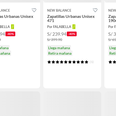
LANCE
NEW BALANCE
NEW
las Urbanas Unisex
Zapatillas Urbanas Unisex
Zapa
471
190
ABELLA
Por FALABELLA
Por 
.94
S/ 239.94
S/ 
-40%
-40%
0
S/ 399.90
S/ 6
añana
Llega mañana
Lle
mañana
Retira mañana
Ret
(1)