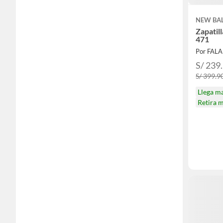
NEW BA
Zapatil
471
Por FAL
S/ 239
S/ 399.9
Llega m
Retira 