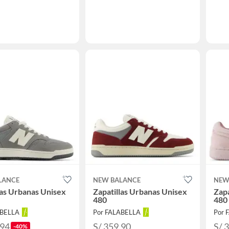
LANCE
NEW BALANCE
NEW
las Urbanas Unisex
Zapatillas Urbanas Unisex
Zapa
480
480
ABELLA
Por FALABELLA
Por 
.94
S/ 359.90
S/ 
-40%