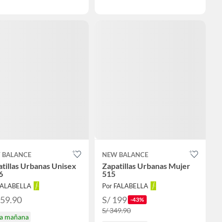
 BALANCE
NEW BALANCE
tillas Urbanas Unisex
Zapatillas Urbanas Mujer
6
515
FALABELLA
Por FALABELLA
659.90
S/ 199
-43%
S/ 349.90
ga mañana