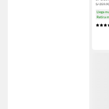
S/ 359.9
Llega m
Retira 