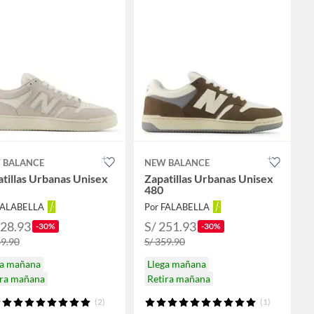
 BALANCE
NEW BALANCE
tillas Urbanas Unisex
Zapatillas Urbanas Unisex
480
FALABELLA
Por FALABELLA
328.93
S/ 251.93
-30%
-30%
69.90
S/ 359.90
ga mañana
Llega mañana
ira mañana
Retira mañana
(2)
(1)