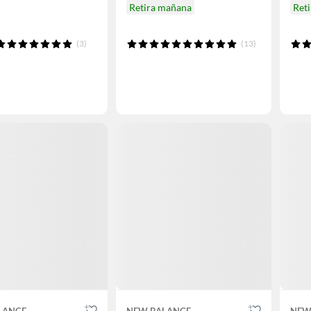
Retira mañana
Ret
(3)
(13)