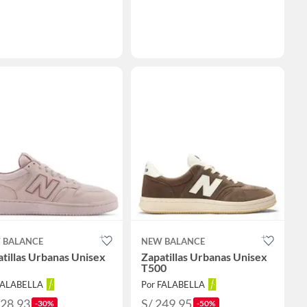
 BALANCE
NEW BALANCE
tillas Urbanas Unisex
Zapatillas Urbanas Unisex
T500
FALABELLA
Por FALABELLA
328.93
S/ 249.95
-30%
-50%