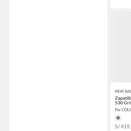
NEW BA
Zapatil
530 Gri
Por COL
S/ 419