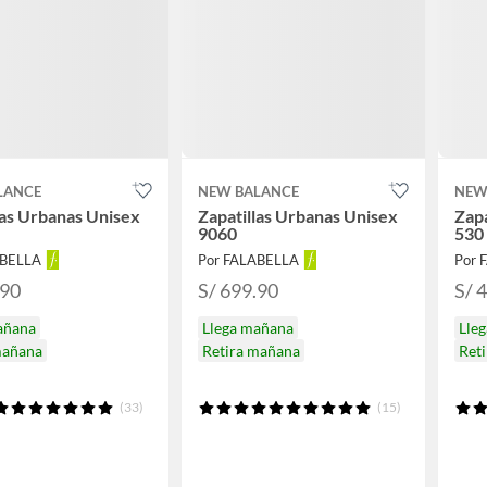
LANCE
NEW BALANCE
NEW
las Urbanas Unisex
Zapatillas Urbanas Unisex
Zap
9060
530
ABELLA
Por FALABELLA
Por 
.90
S/ 699.90
S/ 
añana
Llega mañana
Lle
mañana
Retira mañana
Ret
(33)
(15)