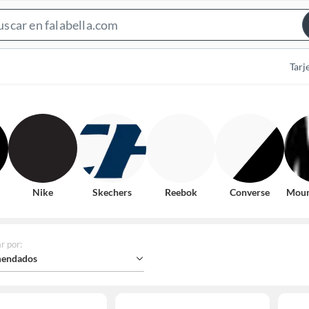
Search
Bar
Tarj
Nike
Skechers
Reebok
Converse
Moun
r por
:
endados