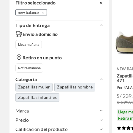
Filtro seleccionado
new balance
Tipo de Entrega
Envío a domicilio
Llega mañana
Retiro en un punto
Retira mañana
NEW BA
Zapatil
Categoría
471
Zapatillas mujer
Zapatillas hombre
Por FAL
S/ 239
Zapatillas infantiles
S/ 399.9
Marca
Llega m
Retira 
Precio
Calificación del producto