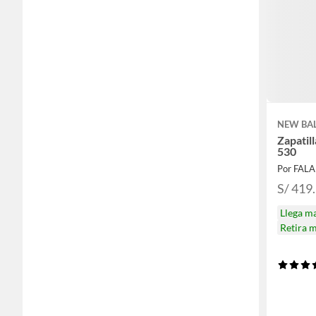
NEW BA
Zapatil
530
Por FAL
S/ 419
Llega m
Retira 