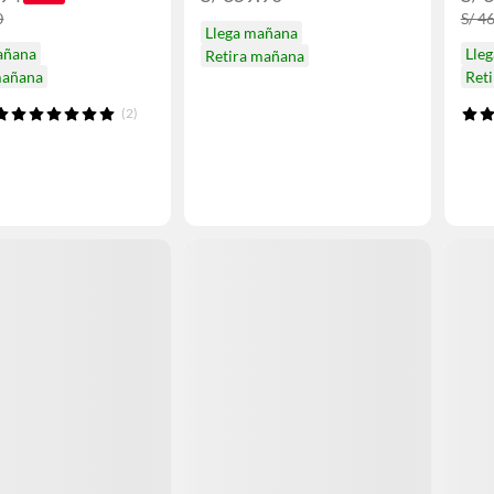
0
S/ 4
Llega mañana
añana
Lle
Retira mañana
mañana
Ret
(2)