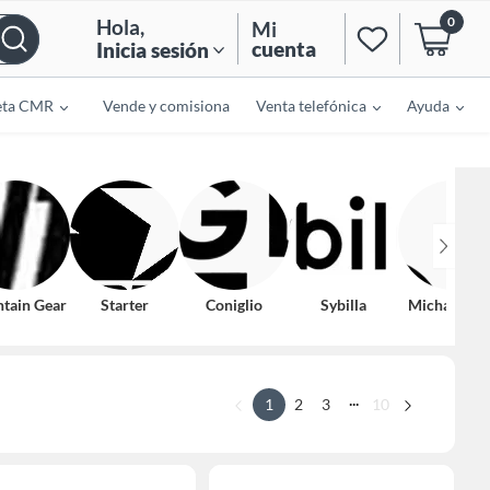
0
Hola
,
Mi
cuenta
Inicia sesión
eta CMR
Vende y comisiona
Venta telefónica
Ayuda
tain Gear
Starter
Coniglio
Sybilla
Michael Ko
...
1
2
3
10