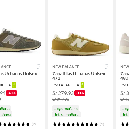
LANCE
NEW BALANCE
NEW
las Urbanas Unisex
Zapatillas Urbanas Unisex
Zapa
471
480
ABELLA
Por FALABELLA
Por 
.94
S/ 279.93
S/ 
-40%
-30%
0
S/ 399.90
S/ 4
añana
Llega mañana
Lle
mañana
Retira mañana
Ret
(2)
(2)