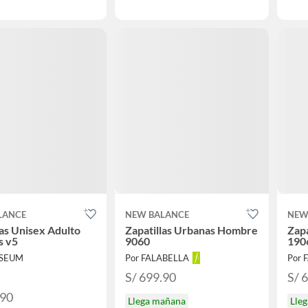
LANCE
NEW BALANCE
NEW
las Unisex Adulto
Zapatillas Urbanas Hombre
Zapa
s v5
9060
190
ISEUM
Por FALABELLA
Por 
S/ 699.90
S/ 
.90
Llega mañana
Lle