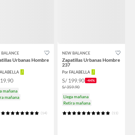
 BALANCE
NEW BALANCE
atillas Urbanas Hombre
Zapatillas Urbanas Hombre
237
FALABELLA
Por FALABELLA
419.90
S/ 199.90
-44%
S/ 359.90
ga mañana
Llega mañana
ira mañana
Retira mañana
(14)
(11)