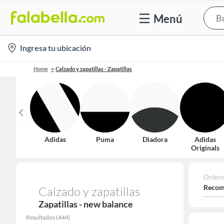
Menú
location-
Ingresa tu ubicación
icon
Home
Calzado y zapatillas - Zapatillas
Adidas
Puma
Diadora
Adidas
Originals
Ordena
Recom
Calzado y zapatillas
Zapatillas - new balance
Resultados
(
444
)