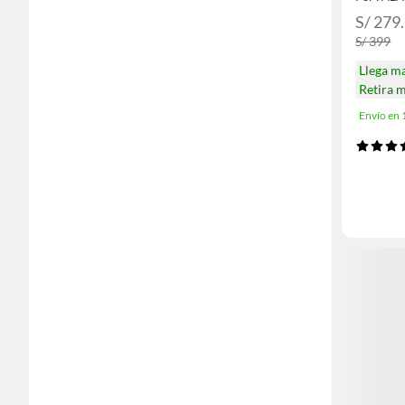
S/ 279
S/ 399
Llega m
Retira 
Envío en