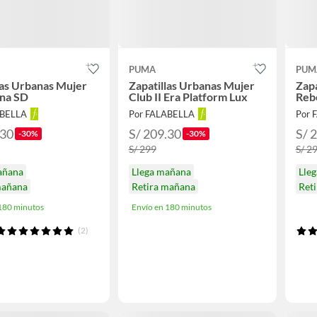
PUMA
PUM
las Urbanas Mujer
Zapatillas Urbanas Mujer
Zap
una SD
Club II Era Platform Lux
Reb
ABELLA
Por FALABELLA
Por 
.30
S/ 209.30
S/ 
-30%
-30%
S/ 299
S/ 2
añana
Llega mañana
Lle
mañana
Retira mañana
Reti
 180 minutos
Envío en 180 minutos
(2)