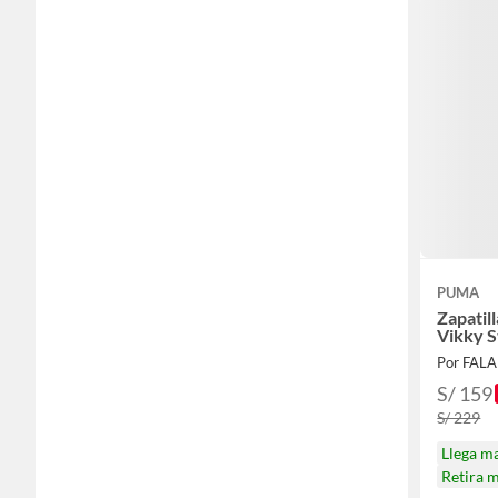
PUMA
Zapatil
Vikky S
Por FAL
S/ 159
S/ 229
Llega m
Retira 