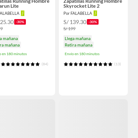
atillas Running Hombre
Zapatillas Running Hombre
arun Lite
Skyrocket Lite 2
FALABELLA
Por FALABELLA
125.30
S/ 139.30
-30%
-30%
79
S/ 199
ga mañana
Llega mañana
ira mañana
Retira mañana
o en 180 minutos
Envío en 180 minutos
(84)
(13)