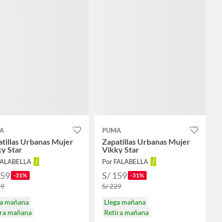
A
PUMA
tillas Urbanas Mujer
Zapatillas Urbanas Mujer
y Star
Vikky Star
FALABELLA
Por FALABELLA
159
S/ 159
-31%
-31%
29
S/ 229
ga mañana
Llega mañana
ira mañana
Retira mañana