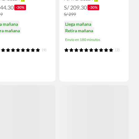
244.30
S/ 209.30
-30%
-30%
49
S/ 299
ga mañana
Llega mañana
ira mañana
Retira mañana
Envío en 180 minutos
(9)
(2)