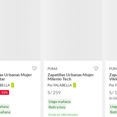
PUMA
PUM
las Urbanas Mujer
Zapatillas Urbanas Mujer
Zapa
tar
Milenio Tech
Vikk
ABELLA
Por FALABELLA
Por 
S/ 259
S/ 
-31%
S/ 2
Llega mañana
añana
Lle
Retira hoy
mañana
Ret
Envío en 180 minutos