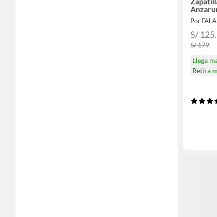
Zapatil
Anzaru
Por FAL
S/ 125
S/ 179
Llega m
Retira 