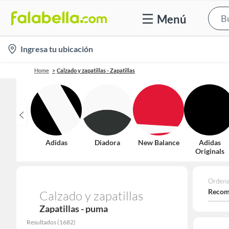
Menú
location-
Ingresa tu ubicación
icon
Home
Calzado y zapatillas - Zapatillas
Adidas
Diadora
New Balance
Adidas
Originals
Ordena
Recom
Calzado y zapatillas
Zapatillas - puma
Resultados
(
1682
)