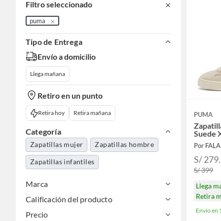
Filtro seleccionado
puma
Tipo de Entrega
Envío a domicilio
Llega mañana
Retiro en un punto
Retira hoy
Retira mañana
PUMA
Zapatil
Categoría
Suede 
Zapatillas mujer
Zapatillas hombre
Por FAL
S/ 279
Zapatillas infantiles
S/ 399
Marca
Llega m
Retira 
Calificación del producto
Envío en
Precio