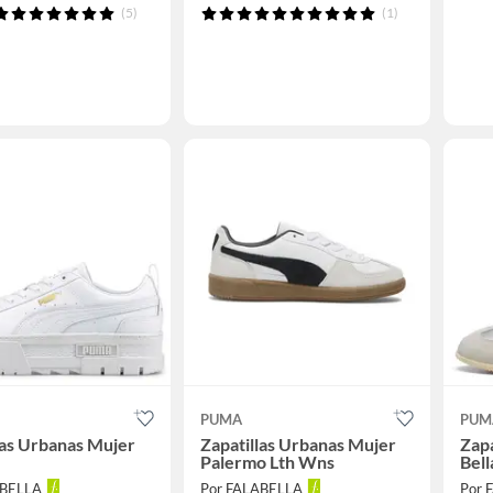
(5)
(1)
PUMA
PUM
las Urbanas Mujer
Zapatillas Urbanas Mujer
Zapa
Palermo Lth Wns
Bell
ABELLA
Por FALABELLA
Por 