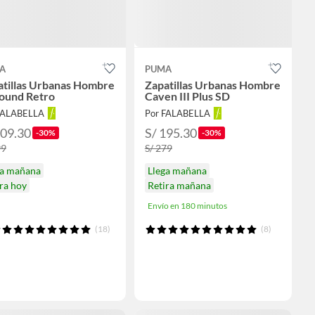
A
PUMA
atillas Urbanas Hombre
Zapatillas Urbanas Hombre
ound Retro
Caven III Plus SD
FALABELLA
Por FALABELLA
209.30
S/ 195.30
-30%
-30%
99
S/ 279
ga mañana
Llega mañana
ra hoy
Retira mañana
Envío en 180 minutos
(18)
(8)