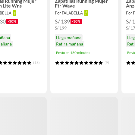
las Running Mujer
Zapatillas Running Mujer
Zap
n Lite Wns
Ftr Wave
Anz
ABELLA
Por FALABELLA
Por 
.30
S/ 139
S/ 
-30%
-30%
S/ 199
S/ 1
añana
Llega mañana
Lle
mañana
Retira mañana
Ret
Envío en 180 minutos
Enví
(16)
(9)