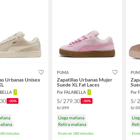
PUMA
PUM
las Urbanas Unisex
Zapatillas Urbanas Mujer
Zapa
XL
Suede XL Fat Laces
Sue
ABELLA
Por FALABELLA
Por 
.30
S/ 279.30
S/ 
-30%
-30%
S/ 399
S/ 3
añana
Llega mañana
Lle
mañana
Retira mañana
Ret
 180 minutos
Envío en 180 minutos
Enví