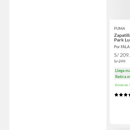
PUMA
Zapatil
Park L
Por FAL
S/ 209
S/ 299
Llega m
Retira 
Envío en