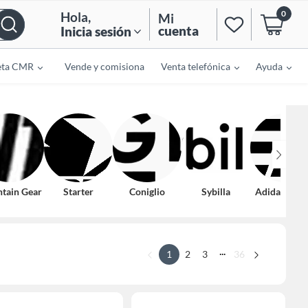
0
Hola
,
Mi
cuenta
Inicia sesión
eta CMR
Vende y comisiona
Venta telefónica
Ayuda
tain Gear
Starter
Coniglio
Sybilla
Adidas Terr
...
1
2
3
36