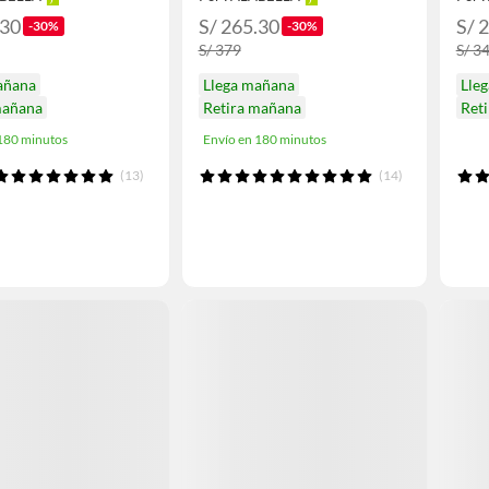
.30
S/ 265.30
S/ 
-30%
-30%
S/ 379
S/ 3
añana
Llega mañana
Lle
mañana
Retira mañana
Ret
 180 minutos
Envío en 180 minutos
(13)
(14)