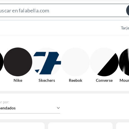
Search
Bar
Tarj
Nike
Skechers
Reebok
Converse
Moun
r por
:
endados