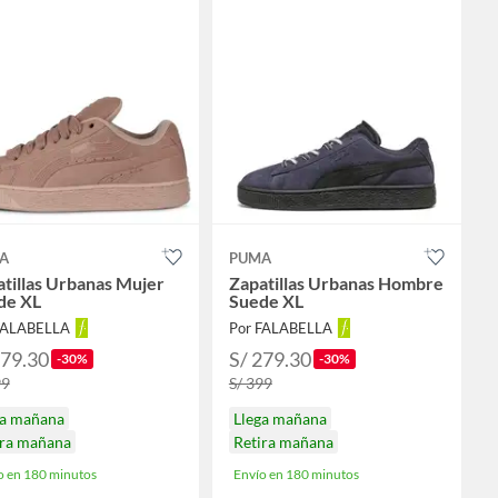
A
PUMA
tillas Urbanas Mujer
Zapatillas Urbanas Hombre
de XL
Suede XL
FALABELLA
Por FALABELLA
279.30
S/ 279.30
-30%
-30%
99
S/ 399
ga mañana
Llega mañana
ira mañana
Retira mañana
o en 180 minutos
Envío en 180 minutos