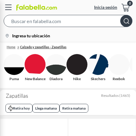
Inicia sesión
Search
Bar
location-
Ingresa tu ubicación
icon
Home
Calzado y zapatillas - Zapatillas
Puma
New Balance
Diadora
Nike
Skechers
Reebok
Co
Zapatillas
Resultados
(
1465
)
Retira hoy
Llega mañana
Retira mañana