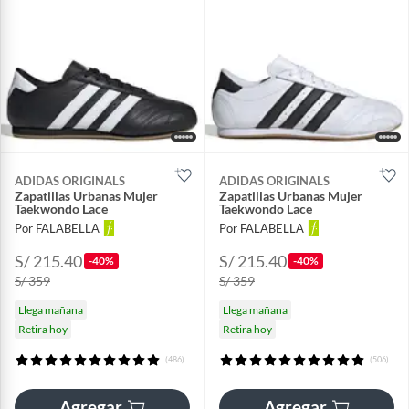
ADIDAS ORIGINALS
ADIDAS ORIGINALS
Zapatillas Urbanas Mujer
Zapatillas Urbanas Mujer
Taekwondo Lace
Taekwondo Lace
Por FALABELLA
Por FALABELLA
S/ 215.40
S/ 215.40
-40%
-40%
S/ 359
S/ 359
Llega mañana
Llega mañana
Retira hoy
Retira hoy
(486)
(506)
Agregar
Agregar