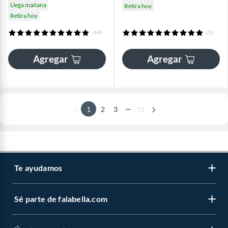
Llega mañana
Retira hoy
Retira hoy
(445)
(11)
Agregar
Agregar
...
1
2
3
31
Te ayudamos
Sé parte de falabella.com