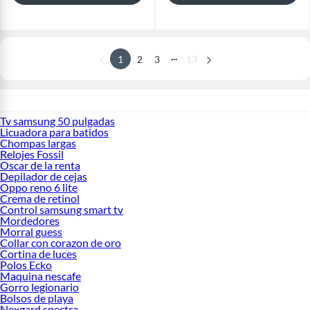
...
1
2
3
13
Tv samsung 50 pulgadas
Licuadora para batidos
Chompas largas
Relojes Fossil
Oscar de la renta
Depilador de cejas
Oppo reno 6 lite
Crema de retinol
Control samsung smart tv
Mordedores
Morral guess
Collar con corazon de oro
Cortina de luces
Polos Ecko
Maquina nescafe
Gorro legionario
Bolsos de playa
Nexgard spectra