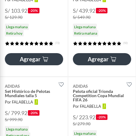
S/ 103.92
S/ 439.92
-20%
-20%
S/ 129.90
S/ 549.90
Llega mañana
Llega mañana
Retira hoy
Retira mañana
(72)
(50)
Agregar
Agregar
ADIDAS
ADIDAS
Set Histórico de Pelotas
Pelota oficial Trionda
Mundiales talla 5
Competition Copa Mundial
FIFA 26
Por FALABELLA
Por FALABELLA
S/ 799.92
-20%
S/ 223.92
-20%
S/ 999.90
S/ 279.90
Llega mañana
Llega mañana
Retira mañana