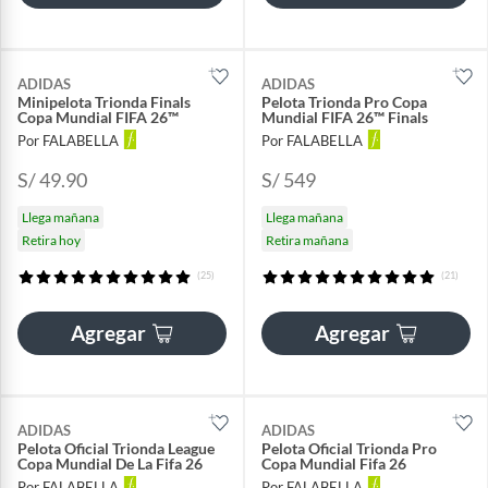
ADIDAS
ADIDAS
Minipelota Trionda Finals
Pelota Trionda Pro Copa
Copa Mundial FIFA 26™
Mundial FIFA 26™ Finals
Por FALABELLA
Por FALABELLA
S/ 49.90
S/ 549
Llega mañana
Llega mañana
Retira hoy
Retira mañana
(25)
(21)
Agregar
Agregar
ADIDAS
ADIDAS
Pelota Oficial Trionda League
Pelota Oficial Trionda Pro
Copa Mundial De La Fifa 26
Copa Mundial Fifa 26
Por FALABELLA
Por FALABELLA