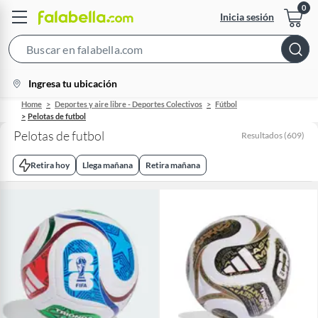
Inicia sesión
Search
Bar
location-
Ingresa tu ubicación
icon
Home
Deportes y aire libre - Deportes Colectivos
Fútbol
Pelotas de futbol
Pelotas de futbol
Resultados
(
609
)
Retira hoy
Llega mañana
Retira mañana