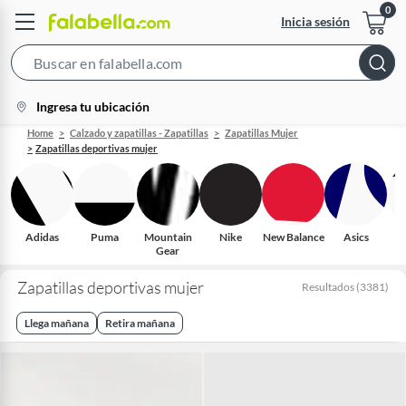
Inicia sesión
Search
Bar
location-
Ingresa tu ubicación
icon
Home
Calzado y zapatillas - Zapatillas
Zapatillas Mujer
Zapatillas deportivas mujer
Adidas
Puma
Mountain
Nike
New Balance
Asics
S
Gear
Zapatillas deportivas mujer
Resultados
(
3381
)
Llega mañana
Retira mañana