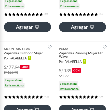
Llega mañana
Llega mañana
Retira mañana
Retira mañana
(50)
(16)
Agregar
Agregar
MOUNTAIN GEAR
PUMA
Zapatillas Outdoor Mujer
Zapatillas Running Mujer Ftr
Wave
Por FALABELLA
Por FALABELLA
S/ 77.94
-40%
S/ 139
-30%
S/ 129.90
S/ 199
Llega mañana
Llega mañana
Retira mañana
Retira mañana
(421)
(10)
Agregar
Agregar