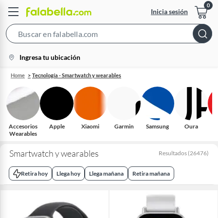
Inicia sesión
Search
Bar
location-
Ingresa tu ubicación
icon
Home
Tecnología - Smartwatch y wearables
Accesorios
Apple
Xiaomi
Garmin
Samsung
Oura
Wearables
Smartwatch y wearables
Resultados
(
26476
)
Retira hoy
Llega hoy
Llega mañana
Retira mañana