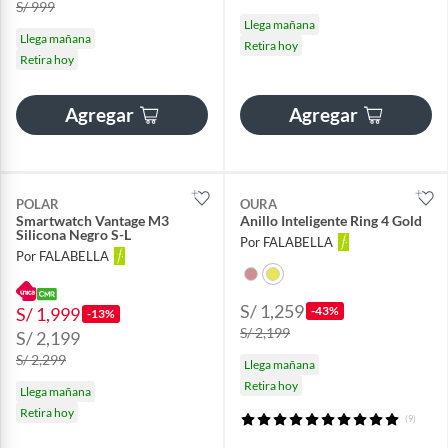
S/ 999
Llega mañana
Llega mañana
Retira hoy
Retira hoy
Agregar
Agregar
POLAR
OURA
Smartwatch Vantage M3
Anillo Inteligente Ring 4 Gold
Silicona Negro S-L
Por FALABELLA
Por FALABELLA
S/ 1,259
S/ 1,999
-43%
-13%
S/ 2,199
S/ 2,199
S/ 2,299
Llega mañana
Retira hoy
Llega mañana
Retira hoy
(9)