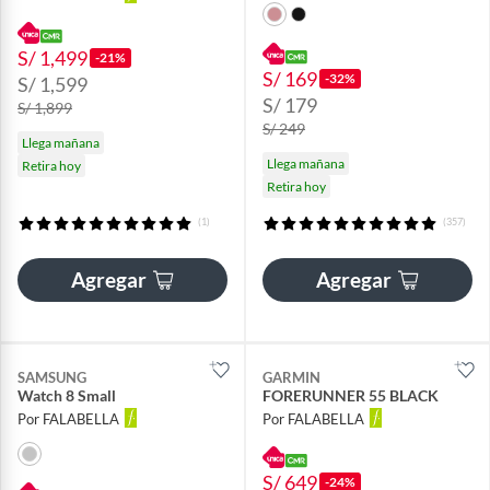
S/ 1,499
-21%
S/ 169
-32%
S/ 1,599
S/ 179
S/ 1,899
S/ 249
Llega mañana
Llega mañana
Retira hoy
Retira hoy
(1)
(357)
Agregar
Agregar
SAMSUNG
GARMIN
Watch 8 Small
FORERUNNER 55 BLACK
Por FALABELLA
Por FALABELLA
S/ 649
-24%