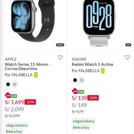
APPLE
XIAOMI
Watch Series 11 46mm -
Redmi Watch 5 Active
Correa Deportiva
Por FALABELLA
Por FALABELLA
S/ 139
-22%
S/ 1,699
-23%
S/ 149
S/ 2,099
S/ 179
S/ 2,199
Llega mañana
Llega mañana
Retira hoy
Retira hoy