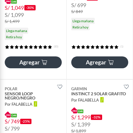
S/ 699
S/ 1,049
-30%
S/ 849
S/ 1,099
S/ 1,499
Llega mañana
Retira hoy
Llega mañana
Retira hoy
(85)
(1)
Agregar
Agregar
POLAR
GARMIN
SENSOR LOOP
INSTINCT 2 SOLAR GRAFITO
NEGRO/NEGRO
Por FALABELLA
Por FALABELLA
S/ 1,299
-32%
S/ 749
-25%
S/ 1,399
S/ 799
S/ 1,899