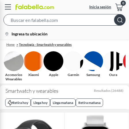
Inicia sesión
Search
Bar
location-
Ingresa tu ubicación
icon
Home
Tecnología - Smartwatch y wearables
Accesorios
Xiaomi
Apple
Garmin
Samsung
Oura
Wearables
Smartwatch y wearables
Resultados
(
26488
)
Retira hoy
Llega hoy
Llega mañana
Retira mañana