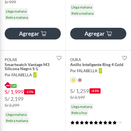
S/ 999
Llega mañana
Llega mañana
Retira mañana
Retira mañana
Agregar
Agregar
POLAR
OURA
Smartwatch Vantage M3
Anillo Inteligente Ring 4 Gold
Silicona Negro S-L
Por FALABELLA
Por FALABELLA
S/ 1,259
S/ 1,999
-43%
-13%
S/ 2,199
S/ 2,199
S/ 2,299
Llega mañana
Retira hoy
Llega mañana
Retira mañana
(9)