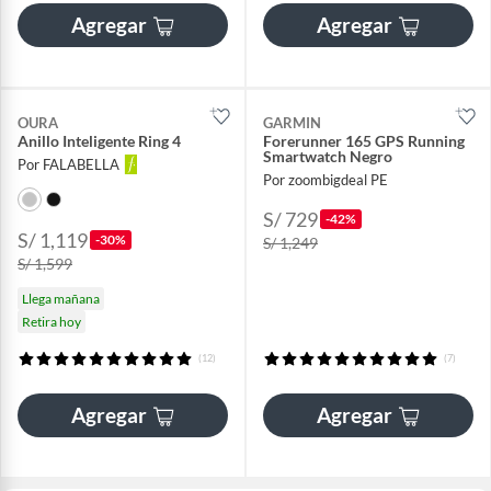
Agregar
Agregar
OURA
GARMIN
Anillo Inteligente Ring 4
Forerunner 165 GPS Running
Smartwatch Negro
Por FALABELLA
Por zoombigdeal PE
S/ 729
-42%
S/ 1,119
-30%
S/ 1,249
S/ 1,599
Llega mañana
Retira hoy
(12)
(7)
Agregar
Agregar