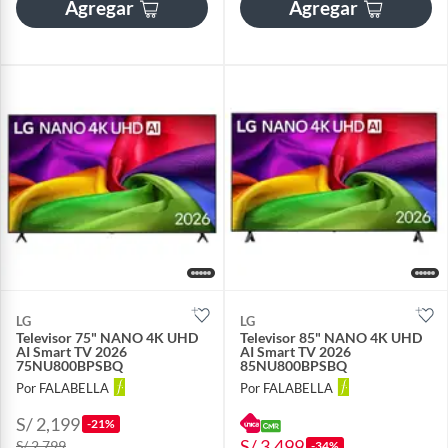
Agregar
Agregar
LG
LG
Televisor 75" NANO 4K UHD
Televisor 85" NANO 4K UHD
AI Smart TV 2026
AI Smart TV 2026
75NU800BPSBQ
85NU800BPSBQ
Por FALABELLA
Por FALABELLA
S/ 2,199
-21%
S/ 3,499
S/ 2,799
-34%