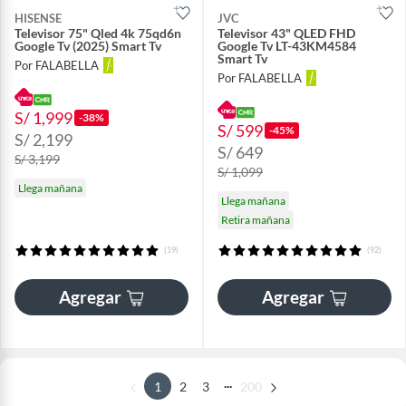
HISENSE
JVC
Televisor 75" Qled 4k 75qd6n
Televisor 43" QLED FHD
Google Tv (2025) Smart Tv
Google Tv LT-43KM4584
Smart Tv
Por FALABELLA
Por FALABELLA
S/ 1,999
-38%
S/ 599
-45%
S/ 2,199
S/ 649
S/ 3,199
S/ 1,099
Llega mañana
Llega mañana
Retira mañana
(19)
(92)
Agregar
Agregar
...
1
2
3
200