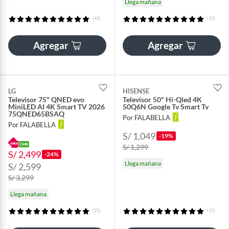
Llega mañana
(48)
(30)
Agregar
Agregar
LG
HISENSE
Televisor 75" QNED evo
Televisor 50" Hi-Qled 4K
MiniLED AI 4K Smart TV 2026
50Q6N Google Tv Smart Tv
75QNED65BSAQ
Por FALABELLA
Por FALABELLA
S/ 1,049
-19%
S/ 1,299
S/ 2,499
-24%
Llega mañana
S/ 2,599
S/ 3,299
Llega mañana
(25)
(32)