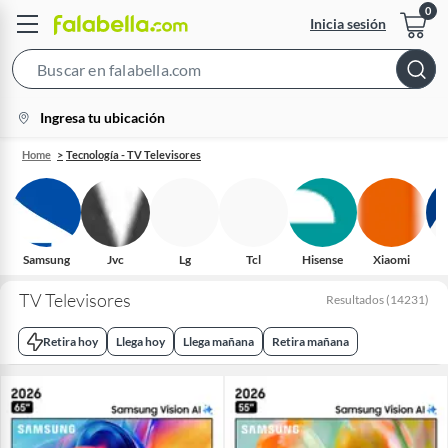
Inicia sesión
Search
Bar
location-
Ingresa tu ubicación
icon
Home
Tecnología - TV Televisores
Samsung
Jvc
Lg
Tcl
Hisense
Xiaomi
H
TV Televisores
Resultados
(
14231
)
Retira hoy
Llega hoy
Llega mañana
Retira mañana