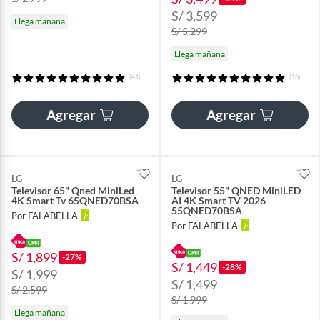
S/ 3,599
Llega mañana
S/ 5,299
Llega mañana
(41)
(16)
Agregar
Agregar
LG
LG
Televisor 65" Qned MiniLed
Televisor 55" QNED MiniLED
4K Smart Tv 65QNED70BSA
AI 4K Smart TV 2026
55QNED70BSA
Por FALABELLA
Por FALABELLA
S/ 1,899
-27%
S/ 1,449
-28%
S/ 1,999
S/ 1,499
S/ 2,599
S/ 1,999
Llega mañana