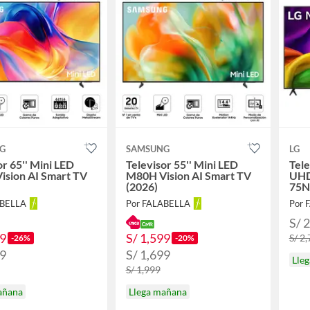
G
SAMSUNG
LG
or 65'' Mini LED
Televisor 55'' Mini LED
Tel
ision AI Smart TV
M80H Vision AI Smart TV
UHD
(2026)
75N
ABELLA
Por FALABELLA
Por 
S/ 
99
S/ 1,599
S/ 2
-26%
-20%
99
S/ 1,699
Lle
S/ 1,999
añana
Llega mañana