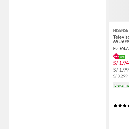
HISENSE
Televis
65U6ES
Por FAL
S/ 1,9
S/ 1,9
S/ 3,299
Llega m