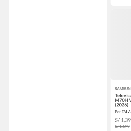
SAMSUN
Televis
M70H V
(2026)
Por FAL
S/ 1,3
S/ 1,699