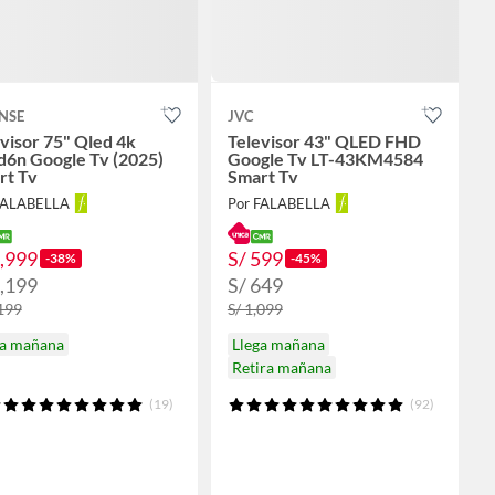
NSE
JVC
visor 75" Qled 4k
Televisor 43" QLED FHD
d6n Google Tv (2025)
Google Tv LT-43KM4584
rt Tv
Smart Tv
FALABELLA
Por FALABELLA
1,999
S/ 599
-38%
-45%
2,199
S/ 649
,199
S/ 1,099
ga mañana
Llega mañana
Retira mañana
(19)
(92)