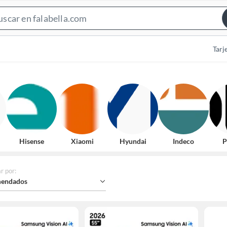
Search
Bar
Tarj
Hisense
Xiaomi
Hyundai
Indeco
P
r por
:
endados