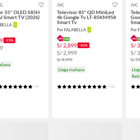
G
JVC
JVC
or 55'' OLED S85H
Televisor 85" QD MiniLed
Tel
AI Smart TV (2026)
4k Google Tv LT-85KM958
Goo
Smart Tv
Sma
ABELLA
Por FALABELLA
Por 
99
-23%
S/ 2,899
S/ 
-42%
99
S/ 2,999
S/ 
S/ 4,999
S/ 7
añana
Llega mañana
Lle
Ret
(9)
(10)