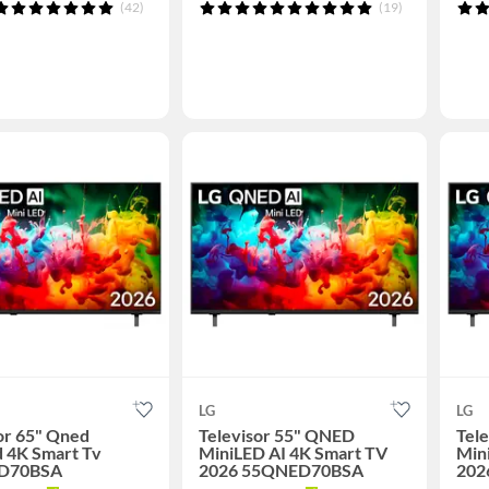
(42)
(19)
LG
LG
or 65" Qned
Televisor 55" QNED
Tel
 4K Smart Tv
MiniLED AI 4K Smart TV
Min
D70BSA
2026 55QNED70BSA
202