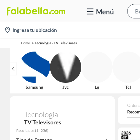
Menú
location-
Ingresa tu ubicación
icon
Home
Tecnología - TV Televisores
Samsung
Jvc
Lg
Tcl
Ordena
Recom
Tecnología
TV Televisores
Resultados
(
14256
)
Tipo de Entrega