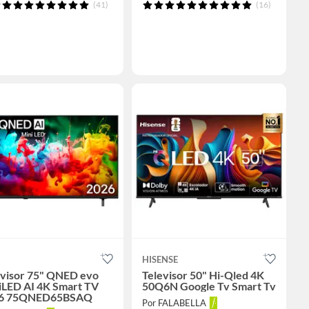
(41)
(16)
HISENSE
evisor 75" QNED evo
Televisor 50" Hi-Qled 4K
iLED AI 4K Smart TV
50Q6N Google Tv Smart Tv
6 75QNED65BSAQ
Por FALABELLA