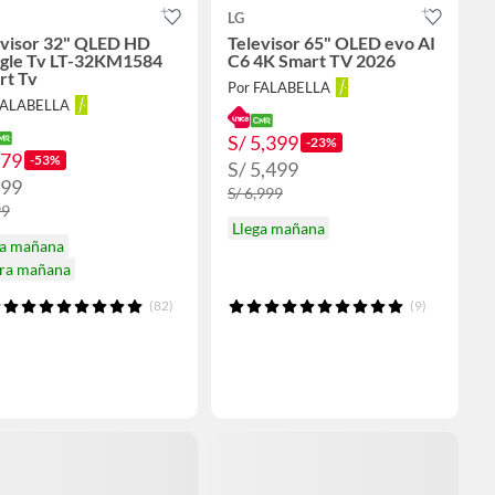
LG
evisor 32" QLED HD
Televisor 65" OLED evo AI
gle Tv LT-32KM1584
C6 4K Smart TV 2026
rt Tv
Por FALABELLA
FALABELLA
S/ 5,399
-23%
379
-53%
S/ 5,499
399
S/ 6,999
99
Llega mañana
ga mañana
ira mañana
(82)
(9)