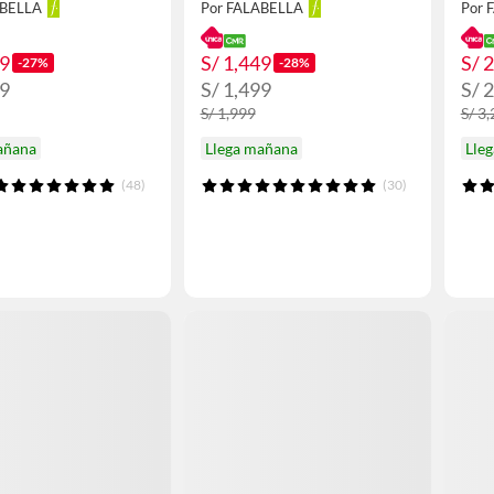
ABELLA
Por FALABELLA
Por 
99
S/ 1,449
S/ 
-27%
-28%
99
S/ 1,499
S/ 
S/ 1,999
S/ 3
añana
Llega mañana
Lle
(48)
(30)