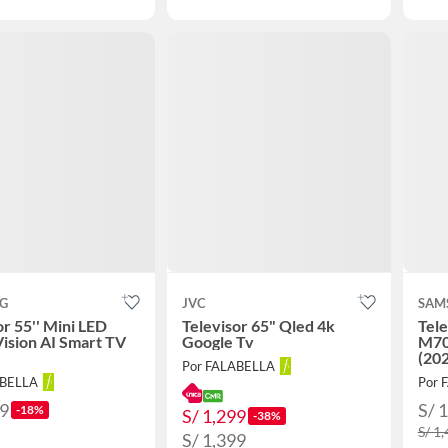
G
JVC
SAM
or 55'' Mini LED
Televisor 65" Qled 4k
Tele
ision AI Smart TV
Google Tv
M70
(20
Por FALABELLA
ABELLA
Por 
99
S/ 
-18%
S/ 1,299
-38%
S/ 1
S/ 1,399