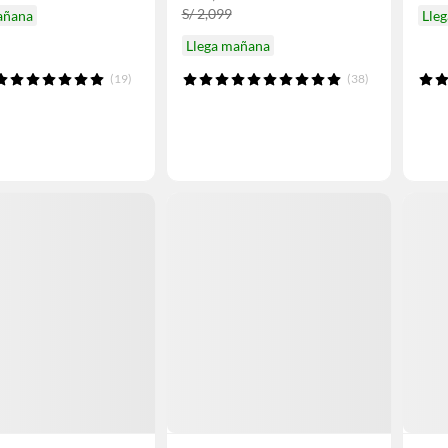
S/ 2,099
añana
Lle
Llega mañana
(19)
(38)