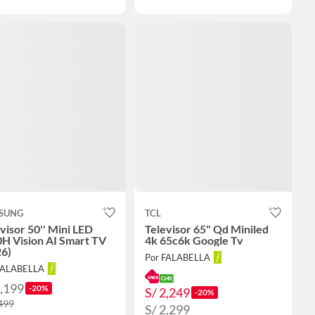
SUNG
TCL
visor 50'' Mini LED
Televisor 65" Qd Miniled
H Vision AI Smart TV
4k 65c6k Google Tv
26)
Por FALABELLA
FALABELLA
1,199
-20%
S/ 2,249
-20%
,499
S/ 2,299