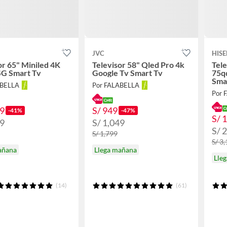
JVC
HISE
or 65" Miniled 4K
Televisor 58" Qled Pro 4k
Tele
G Smart Tv
Google Tv Smart Tv
75q
Sma
ABELLA
Por FALABELLA
Por 
49
S/ 949
-41%
-47%
S/ 
99
S/ 1,049
S/ 
S/ 1,799
S/ 3
añana
Llega mañana
Lle
(14)
(61)