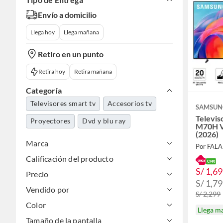
Envío a domicilio
Llega hoy
Llega mañana
Retiro en un punto
Retira hoy
Retira mañana
Categoría
Televisores smart tv
Accesorios tv
SAMSUN
Televis
Proyectores
Dvd y blu ray
M70H V
(2026)
Marca
Por FAL
Calificación del producto
S/ 1,6
Precio
S/ 1,7
Vendido por
S/ 2,299
Color
Llega m
Tamaño de la pantalla