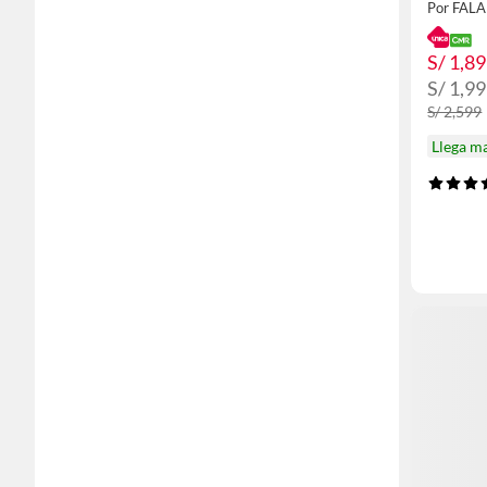
Por FAL
S/ 1,8
S/ 1,9
S/ 2,599
Llega m