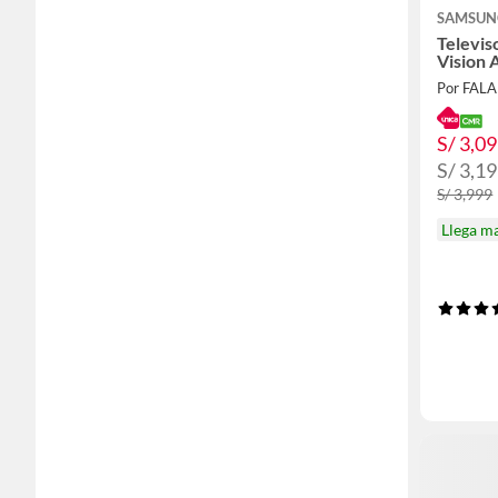
SAMSUN
Televis
Vision 
Por FAL
S/ 3,0
S/ 3,1
S/ 3,999
Llega m