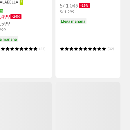
FALABELLA
S/ 1,049
-19%
S/ 1,299
2,499
-24%
Llega mañana
2,599
,299
ga mañana
(25)
(32)