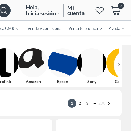
0
Hola
,
Mi
cuenta
Inicia sesión
eta CMR
Vende y comisiona
Venta telefónica
Ayuda
rolink
Amazon
Epson
Sony
Google
...
1
2
3
200