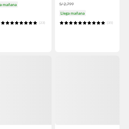
S/ 2,799
ga mañana
Llega mañana
(23)
(35)