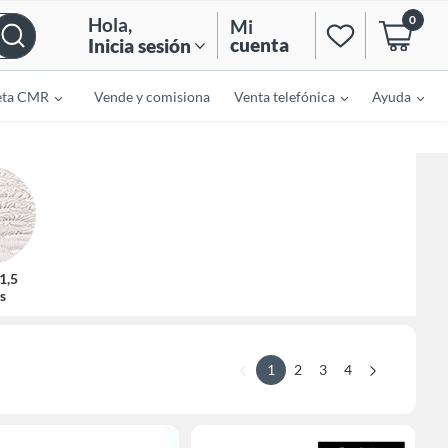
0
Hola
,
Mi
cuenta
Inicia sesión
eta CMR
Vende y comisiona
Venta telefónica
Ayuda
1,5
s
1
2
3
4