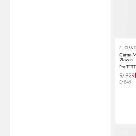
EL CISNE
Cama Mi
2lazas
Por TOT
S/ 829
S/ 849