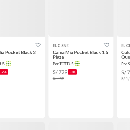
EL CISNE
EL C
a Pocket Black 2
Cama Mia Pocket Black 1.5
Colc
Plaza
Que
TUS
Por TOTTUS
Por
S/ 729
S/ 
-2%
-3%
S/ 749
S/ 1