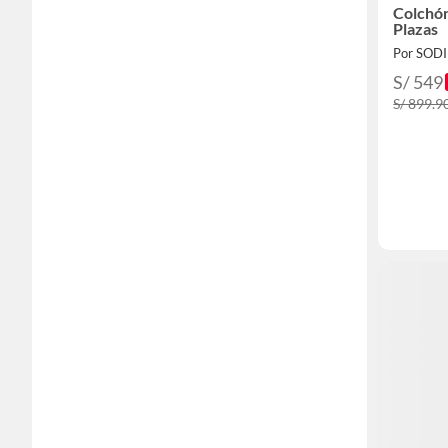
Colchón
Plazas
Por SOD
S/ 549
S/ 899.9