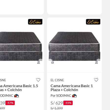
ISNE
EL CISNE
a Americana Basic 1.5
Cama Americana Basic 1
as + Colchón
Plaza + Colchón
 SODIMAC
Por SODIMAC
639
S/ 629
-57%
-55%
,499
S/ 1,399