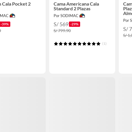
 Cala Pocket 2
Cama Americana Cala
Cam
Standard 2 Plazas
Plaz
Alm
IMAC
Por SODIMAC
Por
S/ 569
-39%
-29%
S/ 
0
S/ 799.90
S/ 1
(1)