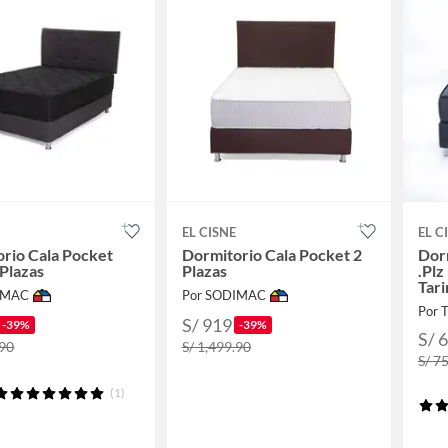
EL CISNE
EL C
rio Cala Pocket
Dormitorio Cala Pocket 2
Dorm
 Plazas
Plazas
.Plz
Tari
IMAC
Por SODIMAC
Por 
S/ 919
-39%
-39%
S/ 
.90
S/ 1,499.90
S/ 7
(1)