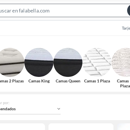
Search
Bar
Tarj
amas 2 Plazas
Camas King
Camas Queen
Camas 1 Plaza
Camas 
Plaza
r por
:
endados