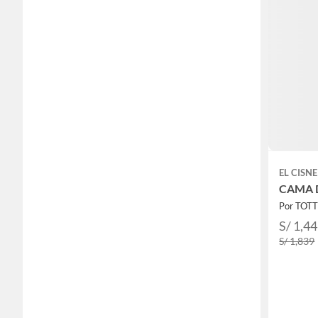
EL CISNE
CAMA D
Por TOT
S/ 1,4
S/ 1,839