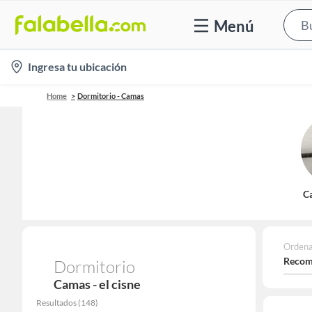
Menú
location-
Ingresa tu ubicación
icon
Home
Dormitorio - Camas
C
Ordena
Recom
Dormitorio
Camas - el cisne
Resultados
(
148
)