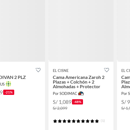
EL CISNE
EL C
IVAN 2 PLZ
Cama Americana Zaroh 2
Cam
Plazas + Colchón + 2
Plaz
TUS
Almohadas + Protector
Alm
49
-21%
Por SODIMAC
Por
S/ 1,089
S/ 
-48%
S/ 2,099
S/ 1
(1)