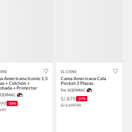
ISNE
EL CISNE
a Americana Iconio 1.5
Cama Americana Cala
as + Colchón +
Pocket 2 Plazas
ohada + Protector
Por SODIMAC
 SODIMAC
S/ 879
-27%
999
-38%
S/ 1,199.90
,599