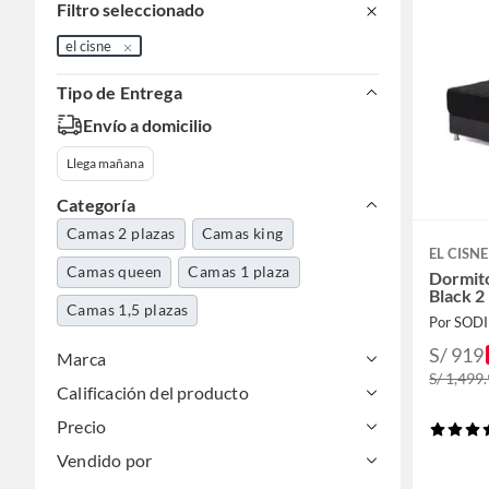
Filtro seleccionado
el cisne
Tipo de Entrega
Envío a domicilio
Llega mañana
Categoría
Camas 2 plazas
Camas king
EL CISNE
Camas queen
Camas 1 plaza
Dormito
Black 2
Camas 1,5 plazas
Por SOD
S/ 919
Marca
S/ 1,499
Calificación del producto
Precio
Vendido por