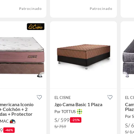
Patrocinado
Patrocinado
EL CISNE
EL C
mericana Iconio
Jgo Cama Basic 1 Plaza
Cam
 Colchón + 2
Plaz
Por TOTTUS
das + Protector
Por
S/ 599
-21%
IMAC
S/ 
S/ 759
99
-46%
S/ 1