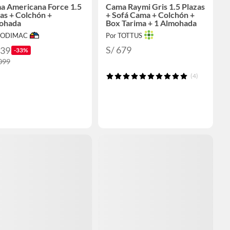
a Americana Force 1.5
Cama Raymi Gris 1.5 Plazas
as + Colchón +
+ Sofá Cama + Colchón +
ohada
Box Tarima + 1 Almohada
 SODIMAC
Por TOTTUS
S/ 679
739
-33%
,099
(4)