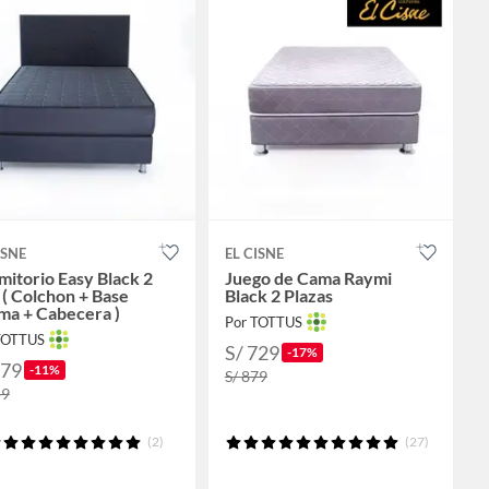
ISNE
EL CISNE
itorio Easy Black 2
Juego de Cama Raymi
 ( Colchon + Base
Black 2 Plazas
ma + Cabecera )
Por TOTTUS
TOTTUS
S/ 729
-17%
679
-11%
S/ 879
59
(2)
(27)