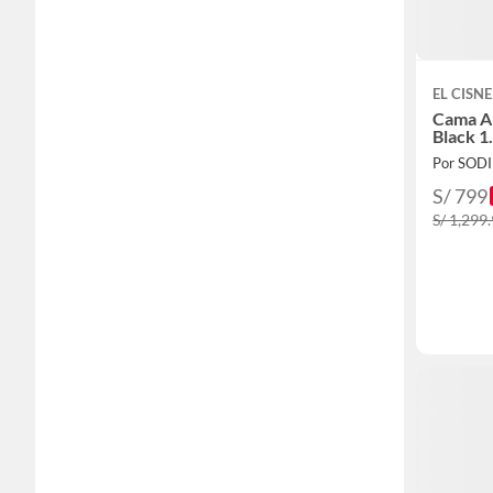
EL CISNE
Cama A
Black 1
Por SOD
S/ 799
S/ 1,299