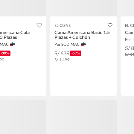
EL CISNE
EL C
mericana Cala
Cama Americana Basic 1.5
Cam
.5 Plazas
Plazas + Colchón
Por 
IMAC
Por SODIMAC
S/ 
S/ 639
-39%
-57%
S/ 8
.90
S/ 1,499