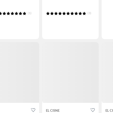
(1)
(3)
EL CISNE
EL C