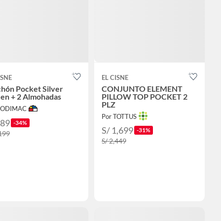
ISNE
EL CISNE
hón Pocket Silver
CONJUNTO ELEMENT
en + 2 Almohadas
PILLOW TOP POCKET 2
PLZ
 SODIMAC
Por TOTTUS
789
-34%
S/ 1,699
-31%
,199
S/ 2,449