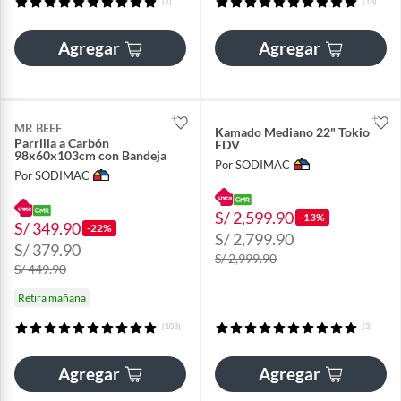
(7)
(13)
Agregar
Agregar
MR BEEF
Kamado Mediano 22" Tokio
Parrilla a Carbón
FDV
98x60x103cm con Bandeja
Por SODIMAC
Por SODIMAC
S/ 2,599.90
-13%
S/ 349.90
-22%
S/ 2,799.90
S/ 379.90
S/ 2,999.90
S/ 449.90
Retira mañana
(103)
(3)
Agregar
Agregar