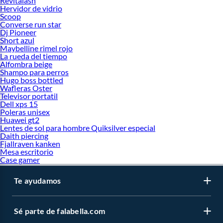
Revitalash
Hervidor de vidrio
Scoop
Converse run star
Dj Pioneer
Short azul
Maybelline rimel rojo
La rueda del tiempo
Alfombra beige
Shampo para perros
Hugo boss bottled
Wafleras Oster
Televisor portatil
Dell xps 15
Poleras unisex
Huawei gt2
Lentes de sol para hombre Quiksilver especial
Daith piercing
Fjallraven kanken
Mesa escritorio
Case gamer
Te ayudamos
Sé parte de falabella.com