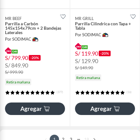
MR BEEF
MR GRILL
Parrilla a Carbón
Parrilla Cilindrica con Tapa +
145x154x79cm + 2 Bandejas
Tabla
Laterales
Por SODIMAC
Por SODIMAC
S/ 119.90
-20%
S/ 799.90
-20%
S/ 129.90
S/ 849.90
S/ 149.90
S/ 999.90
Retira mañana
Retira mañana
(377)
(16)
Agregar
Agregar
...
1
2
3
18