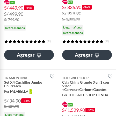
S/ 836.90
S/ 449.90
-36%
-44%
S/ 929.90
S/ 499.90
S/ 1,301.90
S/ 799.90
Llega mañana
Retira mañana
Retira mañana
(26)
(11)
Agregar
Agregar
TRAMONTINA
THE GRILL SHOP
Set X4 Cuchillos Jumbo
Caja China Grande 3 en 1 con
Churrasco
Visor
+Cerveza+Carbon+Guantes
Por FALABELLA
Por THE GRILL SHOP TIENDA OFICIAL
S/ 34.90
-73%
S/ 129.90
S/ 1,529.90
-36%
Llega mañana