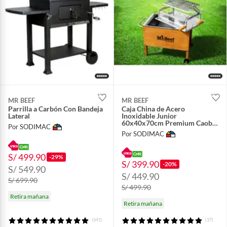
MR BEEF
MR BEEF
Parrilla a Carbón Con Bandeja
Caja China de Acero
Lateral
Inoxidable Junior
60x40x70cm Premium Caoba
Por SODIMAC
+ Parrilla de Levante
Por SODIMAC
S/ 499.90
-29%
S/ 399.90
-20%
S/ 549.90
S/ 449.90
S/ 699.90
S/ 499.90
Retira mañana
Retira mañana
(641)
(37)