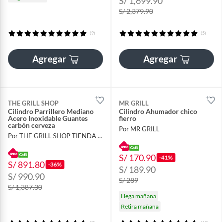
S/ 1,699.90
S/ 2,379.90
(9)
(5)
Agregar
Agregar
THE GRILL SHOP
MR GRILL
Cilindro Parrillero Mediano
Cilindro Ahumador chico
Acero Inoxidable Guantes
fierro
carbón cerveza
Por MR GRILL
Por THE GRILL SHOP TIENDA OFICIAL
S/ 170.90
-41%
S/ 891.80
-36%
S/ 189.90
S/ 990.90
S/ 289
S/ 1,387.30
Llega mañana
Retira mañana