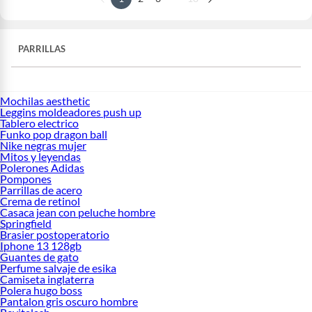
PARRILLAS
Mochilas aesthetic
Leggins moldeadores push up
Tablero electrico
Funko pop dragon ball
Nike negras mujer
Mitos y leyendas
Polerones Adidas
Pompones
Parrillas de acero
Crema de retinol
Casaca jean con peluche hombre
Springfield
Brasier postoperatorio
Iphone 13 128gb
Guantes de gato
Perfume salvaje de esika
Camiseta inglaterra
Polera hugo boss
Pantalon gris oscuro hombre